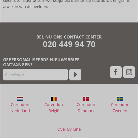
slechts ter illustratie. In werkelijkheid kunnen de huurauto's enigszins
afwijken van de beelden.
De
beoordelingen
zijn
BEL NU ONS CONTACT CENTER
door
020 449 94 70
onze
klanten
geschreven
GEPERSONALISEERDE NIEUWSBRIEF
na
ONTVANGEN?
hun
verblijf
in
Caldera
Platanias
Villas
Corendon
Corendon
Corendon
Corendon
Nederland
België
Denmark
Zweden
Beoordelingen
die
ouder
Over By June
zijn