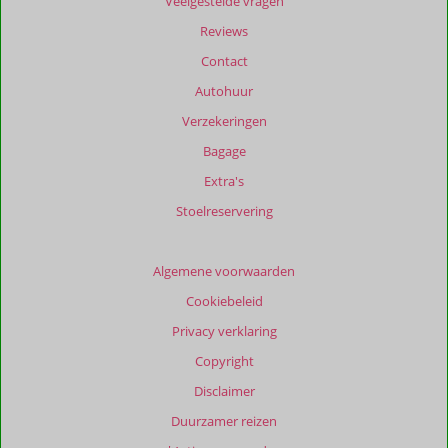
Veelgestelde vragen
dan
48
Reviews
maanden
Contact
worden
niet
Autohuur
meer
Verzekeringen
weergegeven
om
Bagage
de
Extra's
relevantie
van
Stoelreservering
de
getoonde
beoordelingen
Algemene voorwaarden
te
Cookiebeleid
garanderen.
Meer
Privacy verklaring
info
Copyright
over
onze
Disclaimer
beoordelingen.
Duurzamer reizen