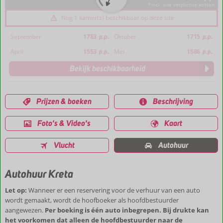
*incl. alle verplichte kosten
Nog 1 kamer(s) beschikbaar op deze site
September
1783
p.p.
Oktober
1715
p.p.
April
1553
p.p.
Mei
1586
p.p.
Bekijk beschikbaarheid
Prijzen & boeken
Beschrijving
Foto's & Video's
Kaart
Vlucht
Autohuur
Autohuur Kreta
Let op:
Wanneer er een reservering voor de verhuur van een auto
wordt gemaakt, wordt de hoofboeker als hoofdbestuurder
aangewezen.
Per boeking is één auto inbegrepen. Bij drukte kan
het voorkomen dat alleen de hoofdbestuurder naar de