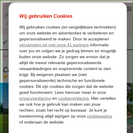
Altijd inclusief huurauto
Griekenland
Home
Kreta
Platanias
Caldera Platanias Villas
Caldera Platanias Villas
Logies
-
Villa