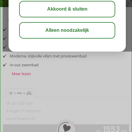
03:30
aug 29°
C
delen
bewaar
Inclusief vlucht en huurauto
Gelegen in het charmante Platanias, nabij Chania
Volledig ontspannen in luxe en privacy
Moderne, stijlvolle villa’s met privézwembad
In-out zwembad
Meer lezen
+
+
06 apr 2027 (di)
8 dagen (7 nachten)
vanaf Maastricht
1553
va
p.p.