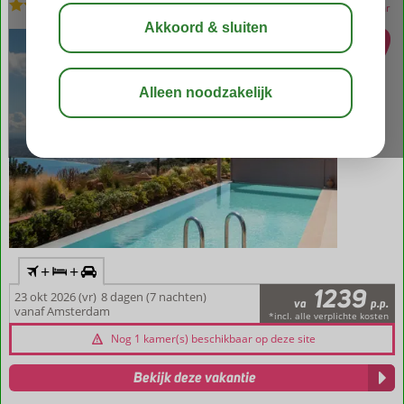
Logies
-
Villa
bewaar
+
+
1239
23 okt 2026 (vr)
8 dagen (7 nachten)
va
p.p.
vanaf Amsterdam
*incl. alle verplichte kosten
Nog 1 kamer(s) beschikbaar op deze site
Bekijk deze vakantie