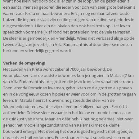
Want hoe klein het dorp ook is, er zijn in de loop van de geschiedenis
een aantal mensen geboren die ieder voor zich van zeer grote betekenis
waren voor Kreta en haar bewoners. Er zijn nog een aantal zeer oude
huizen die in goede staat zijn en die getuigen van de diverse periodes in
die geschiedenis. Hier zijn de lokalen dan ook heel trots op. Het leven
speelt zich voornamelijk af rond het grote plein met de vele terrassen.
De sfeer is er gemoedelijk en vriendelijk. Wees niet verbaasd als je op de
tweede dag van je verblijf in Villa Radamanthis al door diverse mensen
herkend en vriendelijk gegroet wordt.
Verken de omgeving!
Het zuiden van Kreta wordt zeker al 7000 jaar bewoond. De
woonplaatsen van de oudste bewoners kun je nog zien in Matala (7 km
van Villa Radamanthis - de grotten die je zo kunt zien vanaf het strand).
Toen later de Romeinen kwamen, gebruikten ze die grotten als graven
en in de vorig eeuw kozen hippies er weer voor om in de grotten te gaan
leven. In Matala heerst trouwens nog steeds die sfeer van de
‘bloemenkinderen’, want er zijn er een boel blijven hangen. Een écht
authentieke Griekse sfeer ervaar je in het kleine en mooie Lendas, aan
de zuidkust van Kreta. Maar, en dáár heb ik het nog helemaal niet over
gehad: het mooie lange zandstrand van Kalamaki met de kleine
boulevard erlangs. Het deel bij het dorp is goed ingericht met ligbedjes,
parasols en buitendouches. En er staan zelfs wat speeltoestellen voor