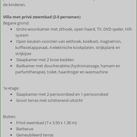
de kinderen.
Villa met privé zwembad (2-5 personen)
Begane grond:
Grote woonkamer met zithoek, open haard, TV, DVD speler, Hifi-
system
Open keuken voorzien van eethoek, koelkast, magnetron,
koffiezetapparaat, 4 elektrische kookplaten, strijkplank en
strijkijzer
Slaapkamer met 2 losse bedden
Badkamer met douchecabine (hydromassage, hamam en
parfumtherapie), toilet, haardroger en wasmachine
1e etage:
Slaapkamer met 2-persoonsbed en 1-persoonsbed
Groot terras met schitterend uitzicht
Buiten:
Privé zwembad (7 x 3.50 x 1.30 m)
Barbecue
Gemeubileerd terras