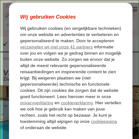
Altijd inclusief huurauto
Griekenland
Home
Kreta
Sivas
Villa Radamanthis
Villa Radamanthis
Zie beschrijving
-
Villa