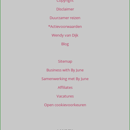
Copyright
onze
beoordelingen.
Disclaimer
Duurzamer reizen
*Actievoorwaarden
Wendy van Dijk
Blog
Sitemap
Business with By June
Samenwerking met By June
Affiliates
Vacatures
Open cookievoorkeuren