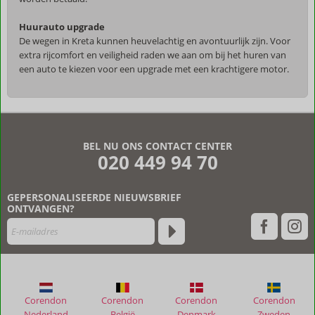
Huurauto upgrade
De wegen in Kreta kunnen heuvelachtig en avontuurlijk zijn. Voor
extra rijcomfort en veiligheid raden we aan om bij het huren van
een auto te kiezen voor een upgrade met een krachtigere motor.
De
beoordelingen
zijn
BEL NU ONS CONTACT CENTER
door
020 449 94 70
onze
klanten
geschreven
GEPERSONALISEERDE NIEUWSBRIEF
na
ONTVANGEN?
hun
verblijf
in
Villa
Radamanthis
Corendon
Corendon
Corendon
Corendon
Beoordelingen
Nederland
België
Denmark
Zweden