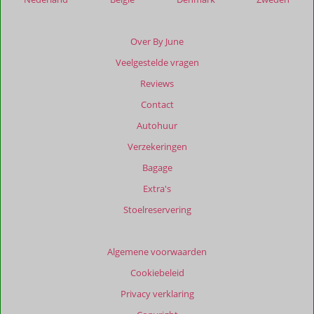
die
ouder
zijn
Over By June
dan
Veelgestelde vragen
48
maanden
Reviews
worden
Contact
niet
meer
Autohuur
weergegeven
Verzekeringen
om
de
Bagage
relevantie
Extra's
van
de
Stoelreservering
getoonde
beoordelingen
te
Algemene voorwaarden
garanderen.
Cookiebeleid
Meer
info
Privacy verklaring
over