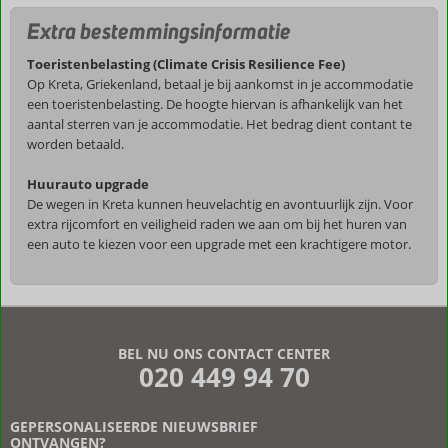
Extra bestemmingsinformatie
Toeristenbelasting (Climate Crisis Resilience Fee)
Op Kreta, Griekenland, betaal je bij aankomst in je accommodatie
een toeristenbelasting. De hoogte hiervan is afhankelijk van het
aantal sterren van je accommodatie. Het bedrag dient contant te
worden betaald.
Huurauto upgrade
De wegen in Kreta kunnen heuvelachtig en avontuurlijk zijn. Voor
extra rijcomfort en veiligheid raden we aan om bij het huren van
een auto te kiezen voor een upgrade met een krachtigere motor.
De
beoordelingen
zijn
BEL NU ONS CONTACT CENTER
door
020 449 94 70
onze
klanten
geschreven
GEPERSONALISEERDE NIEUWSBRIEF
na
ONTVANGEN?