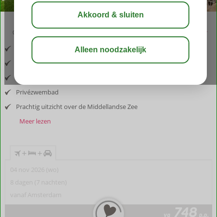
03:30
aug 29°
C
delen
bewaar
Inclusief vlucht en huurauto
Gelegen in Triopetra
Fijne, lichte villa's
Privézwembad
Prachtig uitzicht over de Middellandse Zee
Meer lezen
+
+
04 nov 2026 (wo)
8 dagen (7 nachten)
vanaf Amsterdam
748
va
p.p.