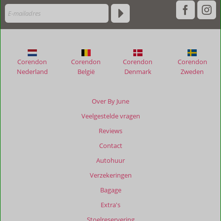
hun
verblijf
in
Triopetra
Blue
Horizon
Corendon
Corendon
Corendon
Corendon
Villas
Nederland
België
Denmark
Zweden
Beoordelingen
die
Over By June
ouder
Veelgestelde vragen
zijn
dan
Reviews
48
Contact
maanden
worden
Autohuur
niet
Verzekeringen
meer
weergegeven
Bagage
om
Extra's
de
relevantie
Stoelreservering