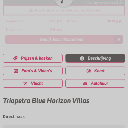
*incl. alle verplichte kosten
Nog 1 kamer(s) beschikbaar op deze site
September
1019
p.p.
Oktober
1030
p.p.
November
748
p.p.
Bekijk beschikbaarheid
Prijzen & boeken
Beschrijving
Foto's & Video's
Kaart
Vlucht
Autohuur
Triopetra Blue Horizon Villas
Direct naar: