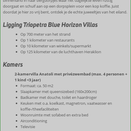
binnenland in naar bergdorpjes waar het dagelijkse leven rustig
doorgaat en schuif aan op een dorpsplein voor een kop koffie. Juist
doordat je hier zo vrij bent, ontdek je de echte juweeltjes van het eiland.
Ligging Triopetra Blue Horizon Villas
Op 700 meter van het strand
Op 1 kilometer van restaurants
Op 10 kilometer van winkels/supermarkt
Op 125 kilometer van de luchthaven Heraklion
Kamers
2-kamervilla Anatoli met privézwembad (max. 4 personen +
1 kind <3 jaar)
Formaat: ca. 50 m2
Slaapkamer met queensizebed (160x200cm)
Badkamer met douche, toilet en haardroger
Keuken met o.a. koelkast, magnetron, vaatwasser en
koffie-/theefaciliteiten
Woonruimte met sofabed en extra bed
Airconditioning
Televisie