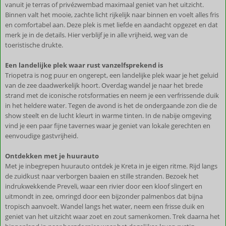
vanuit je terras of privézwembad maximaal geniet van het uitzicht.
Binnen valt het mooie, zachte licht rijkelijk naar binnen en voelt alles fris
en comfortabel aan. Deze plek is met liefde en aandacht opgezet en dat
merk je in de details. Hier verblijf je in alle vrijheid, weg van de
toeristische drukte.
Een landelijke plek waar rust vanzelfsprekend is
Triopetra is nog puur en ongerept, een landelijke plek waar je het geluid
van de zee daadwerkelijk hoort. Overdag wandel je naar het brede
strand met de iconische rotsformaties en neem je een verfrissende duik
in het heldere water. Tegen de avond is het de ondergaande zon die de
show steelt en de lucht kleurt in warme tinten. In de nabije omgeving
vind je een paar fijne tavernes waar je geniet van lokale gerechten en
eenvoudige gastvrijheid.
Ontdekken met je huurauto
Met je inbegrepen huurauto ontdek je Kreta in je eigen ritme. Rijd langs
de zuidkust naar verborgen baaien en stille stranden. Bezoek het
indrukwekkende Preveli, waar een rivier door een kloof slingert en
uitmondt in zee, omringd door een bijzonder palmenbos dat bijna
tropisch aanvoelt. Wandel langs het water, neem een frisse duik en
geniet van het uitzicht waar zoet en zout samenkomen. Trek daarna het