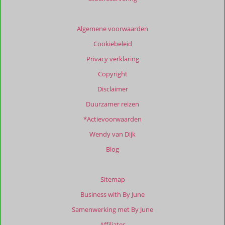
van
de
getoonde
Algemene voorwaarden
beoordelingen
Cookiebeleid
te
garanderen.
Privacy verklaring
Meer
Copyright
info
over
Disclaimer
onze
Duurzamer reizen
beoordelingen.
*Actievoorwaarden
Wendy van Dijk
Blog
Sitemap
Business with By June
Samenwerking met By June
Affiliates