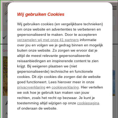
Altijd inclusief huurauto
Griekenland
Home
Lesbos
Lesbos
Anaxos
Anaxos
Anaxos is een kleine sfeervolle badplaats op het Griekse Lesbos. Het