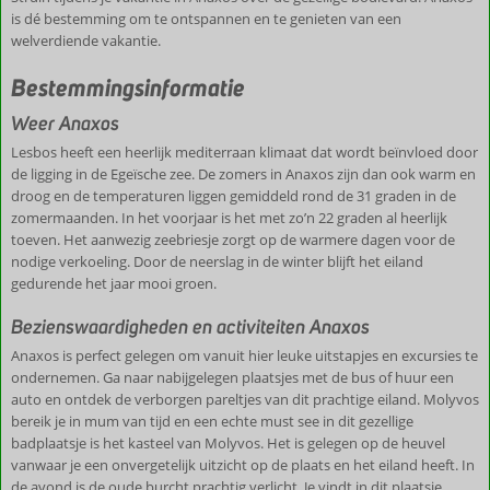
is dé bestemming om te ontspannen en te genieten van een
welverdiende vakantie.
Bestemmingsinformatie
Weer Anaxos
Lesbos heeft een heerlijk mediterraan klimaat dat wordt beïnvloed door
de ligging in de Egeïsche zee. De zomers in Anaxos zijn dan ook warm en
droog en de temperaturen liggen gemiddeld rond de 31 graden in de
zomermaanden. In het voorjaar is het met zo’n 22 graden al heerlijk
toeven. Het aanwezig zeebriesje zorgt op de warmere dagen voor de
nodige verkoeling. Door de neerslag in de winter blijft het eiland
gedurende het jaar mooi groen.
Bezienswaardigheden en activiteiten Anaxos
Anaxos is perfect gelegen om vanuit hier leuke uitstapjes en excursies te
ondernemen. Ga naar nabijgelegen plaatsjes met de bus of huur een
auto en ontdek de verborgen pareltjes van dit prachtige eiland. Molyvos
bereik je in mum van tijd en een echte must see in dit gezellige
badplaatsje is het kasteel van Molyvos. Het is gelegen op de heuvel
vanwaar je een onvergetelijk uitzicht op de plaats en het eiland heeft. In
de avond is de oude burcht prachtig verlicht. Je vindt in dit plaatsje