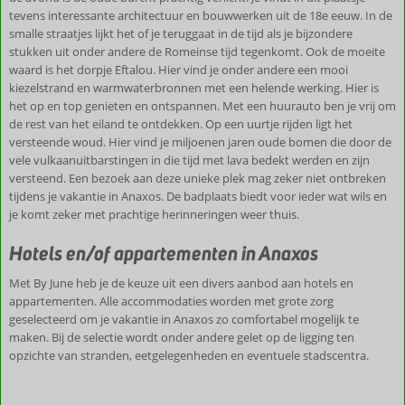
tevens interessante architectuur en bouwwerken uit de 18e eeuw. In de
smalle straatjes lijkt het of je teruggaat in de tijd als je bijzondere
stukken uit onder andere de Romeinse tijd tegenkomt. Ook de moeite
waard is het dorpje Eftalou. Hier vind je onder andere een mooi
kiezelstrand en warmwaterbronnen met een helende werking. Hier is
het op en top genieten en ontspannen. Met een huurauto ben je vrij om
de rest van het eiland te ontdekken. Op een uurtje rijden ligt het
versteende woud. Hier vind je miljoenen jaren oude bomen die door de
vele vulkaanuitbarstingen in die tijd met lava bedekt werden en zijn
versteend. Een bezoek aan deze unieke plek mag zeker niet ontbreken
tijdens je vakantie in Anaxos. De badplaats biedt voor ieder wat wils en
je komt zeker met prachtige herinneringen weer thuis.
Hotels en/of appartementen in Anaxos
Met By June heb je de keuze uit een divers aanbod aan hotels en
appartementen. Alle accommodaties worden met grote zorg
geselecteerd om je vakantie in Anaxos zo comfortabel mogelijk te
maken. Bij de selectie wordt onder andere gelet op de ligging ten
opzichte van stranden, eetgelegenheden en eventuele stadscentra.