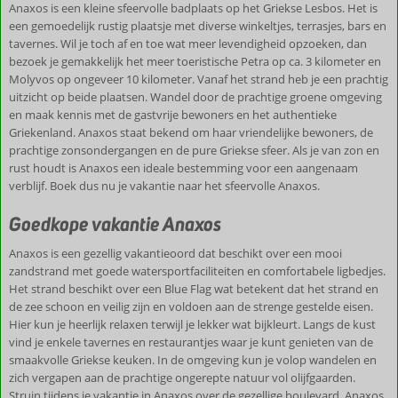
Eftalou. Hier vind je onder andere een mooi kiezelstrand en
Anaxos is een kleine sfeervolle badplaats op het Griekse Lesbos. Het is
warmwaterbronnen met een helende werking. Hier is het op en top
een gemoedelijk rustig plaatsje met diverse winkeltjes, terrasjes, bars en
genieten en ontspannen. Met een huurauto ben je vrij om de rest
tavernes. Wil je toch af en toe wat meer levendigheid opzoeken, dan
van het eiland te ontdekken. Op een uurtje rijden ligt het versteende
bezoek je gemakkelijk het meer toeristische Petra op ca. 3 kilometer en
woud. Hier vind je miljoenen jaren oude bomen die door de vele
Molyvos op ongeveer 10 kilometer. Vanaf het strand heb je een prachtig
vulkaanuitbarstingen in die tijd met lava bedekt werden en zijn
uitzicht op beide plaatsen. Wandel door de prachtige groene omgeving
versteend. Een bezoek aan deze unieke plek mag zeker niet
en maak kennis met de gastvrije bewoners en het authentieke
ontbreken tijdens je vakantie in Anaxos. De badplaats biedt voor
Griekenland. Anaxos staat bekend om haar vriendelijke bewoners, de
ieder wat wils en je komt zeker met prachtige herinneringen weer
prachtige zonsondergangen en de pure Griekse sfeer. Als je van zon en
thuis.
rust houdt is Anaxos een ideale bestemming voor een aangenaam
verblijf. Boek dus nu je vakantie naar het sfeervolle Anaxos.
Goedkope vakantie Anaxos
Anaxos is een gezellig vakantieoord dat beschikt over een mooi
zandstrand met goede watersportfaciliteiten en comfortabele ligbedjes.
Het strand beschikt over een Blue Flag wat betekent dat het strand en
de zee schoon en veilig zijn en voldoen aan de strenge gestelde eisen.
Hier kun je heerlijk relaxen terwijl je lekker wat bijkleurt. Langs de kust
vind je enkele tavernes en restaurantjes waar je kunt genieten van de
smaakvolle Griekse keuken. In de omgeving kun je volop wandelen en
zich vergapen aan de prachtige ongerepte natuur vol olijfgaarden.
Struin tijdens je vakantie in Anaxos over de gezellige boulevard. Anaxos