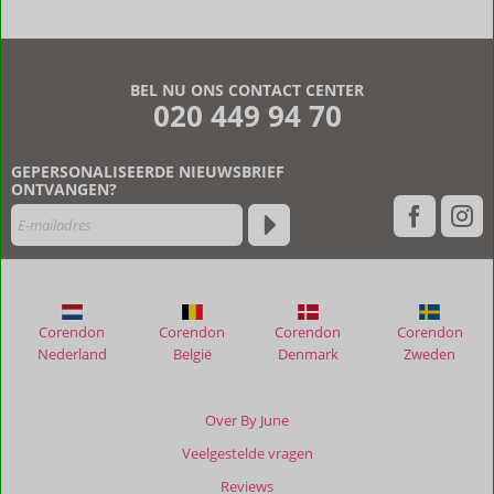
BEL NU ONS CONTACT CENTER
020 449 94 70
GEPERSONALISEERDE NIEUWSBRIEF
ONTVANGEN?
Corendon
Corendon
Corendon
Corendon
Nederland
België
Denmark
Zweden
Over By June
Veelgestelde vragen
Reviews