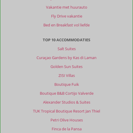
zijn
Vakantie met huurauto
is
het
Fly Drive vakantie
minder
Bed en Breakfast vol liefde
geschikt
door
de
TOP 10 ACCOMMODATIES
hoogteverschillen
Salt Suites
en
kasseien
Curaçao Gardens by Kas di Laman
straatjes.
Golden Sun Suites
Over
ZISI Villas
Moon
Boutique Fuik
Garden:
Wij
Boutique B&B Cortijo Valverde
hebben
Alexander Studios & Suites
een
heerlijke
TUK Tropical Boutique Resort Jan Thiel
week
Petri Olive Houses
gehad
in
Finca de la Pansa