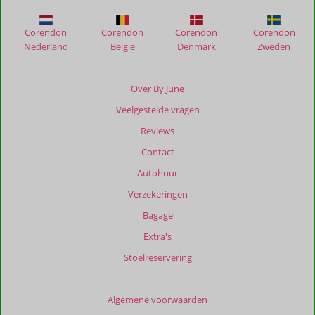
Garden
Corendon
Corendon
Corendon
Corendon
Beoordelingen
Nederland
België
Denmark
Zweden
die
ouder
zijn
Over By June
dan
Veelgestelde vragen
48
maanden
Reviews
worden
Contact
niet
meer
Autohuur
weergegeven
Verzekeringen
om
de
Bagage
relevantie
Extra's
van
de
Stoelreservering
getoonde
beoordelingen
te
Algemene voorwaarden
garanderen.