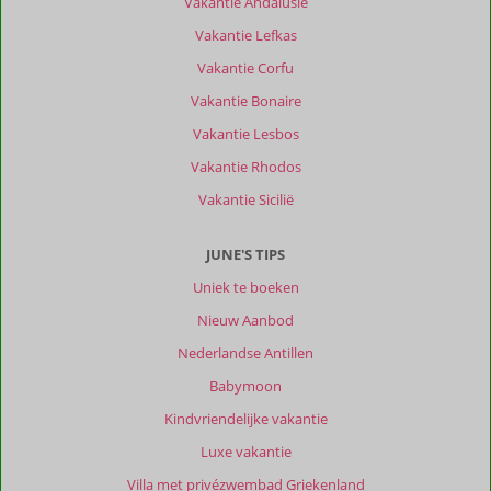
Vakantie Andalusië
is
Vakantie Lefkas
een
prachtig
Vakantie Corfu
gelegen
Vakantie Bonaire
plek
met
Vakantie Lesbos
meer
Vakantie Rhodos
dan
genoeg
Vakantie Sicilië
eetgelegenheden
en
JUNE'S TIPS
souvenir
winkeltjes.
Uniek te boeken
Gemoedelijk
Nieuw Aanbod
en
sfeervol.
Nederlandse Antillen
Voor
Babymoon
mensen
die
Kindvriendelijke vakantie
slecht
Luxe vakantie
ter
been
Villa met privézwembad Griekenland