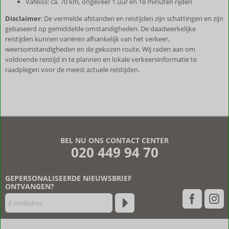
Vafeios: ca. 70 km, ongeveer 1 uur en 18 minuten rijden
Disclaimer
: De vermelde afstanden en reistijden zijn schattingen en zijn
gebaseerd op gemiddelde omstandigheden. De daadwerkelijke
reistijden kunnen variëren afhankelijk van het verkeer,
weersomstandigheden en de gekozen route. Wij raden aan om
voldoende reistijd in te plannen en lokale verkeersinformatie te
raadplegen voor de meest actuele reistijden.
De
beoordelingen
zijn
BEL NU ONS CONTACT CENTER
door
020 449 94 70
onze
klanten
geschreven
GEPERSONALISEERDE NIEUWSBRIEF
na
ONTVANGEN?
hun
verblijf
in
Moon