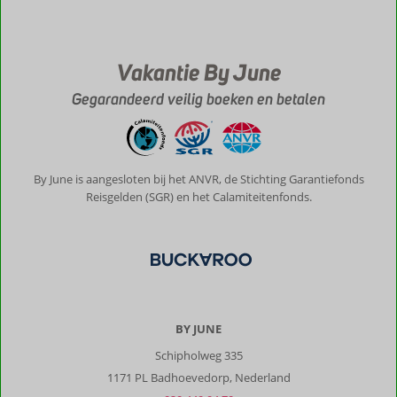
Moon
Garden.
Hartelijk
ontvangen
Vakantie By June
en
niks
Gegarandeerd veilig boeken en betalen
is
teveel
gevraagd.
Personeel
staat
By June is aangesloten bij het ANVR, de Stichting Garantiefonds
voor
Reisgelden (SGR) en het Calamiteitenfonds.
iedereen
klaar.
Onze
kamer
(26)
was
ruim,
BY JUNE
schoon
Schipholweg 335
en
bereikbaar
1171 PL Badhoevedorp, Nederland
zonder