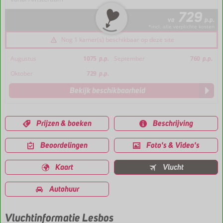
729
va
p.p.
*incl. alle verplichte kosten
Nog 1 kamer(s) beschikbaar op deze site
Augustus
1075
p.p.
September
760
p.p.
Oktober
729
p.p.
Bekijk beschikbaarheid
Prijzen & boeken
Beschrijving
Beoordelingen
Foto's & Video's
Kaart
Vlucht
Autohuur
Vluchtinformatie Lesbos