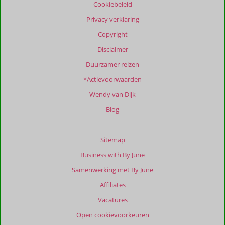
Cookiebeleid
Meer
info
Privacy verklaring
over
Copyright
onze
beoordelingen.
Disclaimer
Duurzamer reizen
Totale
*Actievoorwaarden
score
Wendy van Dijk
Gebaseerd
op:
Blog
21
beoordelingen
Sitemap
Business with By June
Scoreverdeling
Samenwerking met By June
Algemene indruk
8,6
Eten
8,4
Affiliates
Ligging
8,9
Kamers
8,0
Service
9,3
Wifi kwaliteit
8,1
Vacatures
Prijs/kwaliteit
8,4
Open cookievoorkeuren