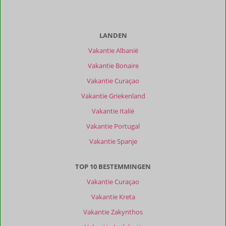
Ervaringen
van
onze
klanten
LANDEN
Filter
Vakantie Albanië
reisgezelschap
Vakantie Bonaire
Alle
Vakantie Curaçao
Sorteren
op
Vakantie Griekenland
datum (nieuw > oud)
Vakantie Italië
Vakantie Portugal
Ingrid
8,0
Vakantie Spanje
Nederland
Met partner
TOP 10 BESTEMMINGEN
,
06 juli 2026
Vakantie Curaçao
Vakantie Kreta
Over
Molyvos:
Vakantie Zakynthos
Molyvos