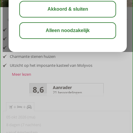
03:30
aug 30°
C
delen
bewaar
Inclusief vlucht en huurauto
Gelegen nabij het historische Molyvos
Verblijf tussen de olijfbomen
Charmante stenen huizen
Uitzicht op het imposante kasteel van Molyvos
Meer lezen
8,6
Aanrader
21 beoordelingen
+
+
05 okt 2026 (ma)
8 dagen (7 nachten)
vanaf Amsterdam