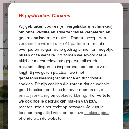
Altijd inclusief huurauto
Griekenland
Home
Lesbos
Molyvos
Moon Garden
Moon Garden
Logies en ontbijt
-
Bed & Breakfast