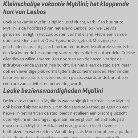
Kleinschalige vakantie Mytilini; het kloppende
hart van Lesbos
Boek je vakantie Mytilini altijd inclusief vlucht, verblijf en huurauto.
Mytilini is de hoofdstad van het eiland Lesbos, ook wel Lesvos
genoemd, en ligt in het zuidoosten van het eiland. Het is één van de
oudste steden van het Oost-Egeïsche Zeegebied. Met zijn rijke
geschiedenis, prachtige architectuur en bruisende culturele scene is het
een fascinerende bestemming voor reizigers die het authentieke Griekse
eilandleven willen ervaren. Ten noorden van de haven, verrijst de
indrukwekkende Byzantijnse burcht, die niet alleen de stad siert, maar
ook een levendige plek vormt tijdens de zomermaanden. Hier vinden
fascinerende culturele evenementen plaats, waardoor de burcht een
centrum van activiteit en betovering wordt.
Leuke bezienswaardigheden Mytilini
De leukste attractie in Mytilini is waarschijnlijk het Kasteel van Mytilini,
ook bekend als het Kastro. Dit middeleeuwse kasteel, gelegen op een
heuvel in het hart van de stad, biedt niet alleen een prachtig uitzicht
over Mytilini en de omgeving, maar herbergt ook het archeologisch
museum van Mytilini. Het kasteel is vrij groot en heeft diverse
badhuizen en waterkelders. Vanuit de plaats Moria loopt een aquaduct
dat uitkomt bij dit kasteel die zo het kasteel water verschafte. Er is