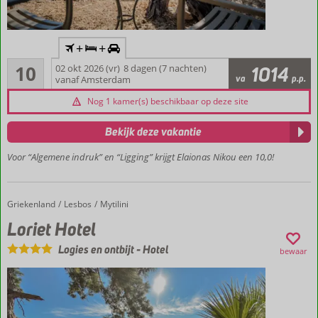
Inclusief
+
+
vlucht en
Uitmuntend
huurauto
10
02 okt 2026 (vr)
8 dagen (7 nachten)
1014
4
va
p.p.
vanaf Amsterdam
Gelegen
beoordelingen
in
Nog 1 kamer(s) beschikbaar op deze site
veelzijdig
Pyrgi
Bekijk deze vakantie
Betoverende
Voor “Algemene indruk” en “Ligging” krijgt Elaionas Nikou een 10,0!
authenticiteit
Typisch
Grieks
Landhuisjes
Griekenland
Loriet Hotel
Home
Lesbos
Mytilini
Prachtig
Loriet Hotel
gelegen
Logies en ontbijt
-
Hotel
aan zee
bewaar
en
strand