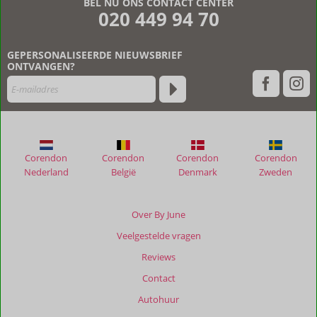
BEL NU ONS CONTACT CENTER
020 449 94 70
GEPERSONALISEERDE NIEUWSBRIEF
ONTVANGEN?
Corendon
Corendon
Corendon
Corendon
Nederland
België
Denmark
Zweden
Over By June
Veelgestelde vragen
Reviews
Contact
Autohuur