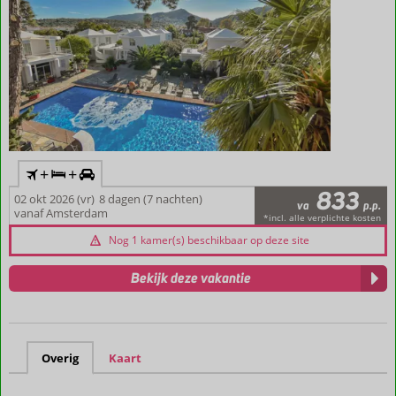
+
+
833
02 okt 2026 (vr)
8 dagen (7 nachten)
va
p.p.
vanaf Amsterdam
*incl. alle verplichte kosten
Nog 1 kamer(s) beschikbaar op deze site
Bekijk deze vakantie
Overig
Kaart