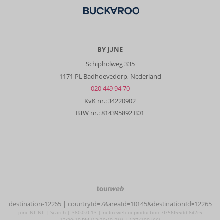
BY JUNE
Schipholweg 335
1171 PL Badhoevedorp, Nederland
020 449 94 70
KvK nr.: 34220902
BTW nr.: 814395892 B01
TourWeb
©
destination-12265
| countryId=7&areaId=10145&destinationId=12265
NetMatch
june-NL-NL | Search | 380.0.0.13 | netm-web-ui-production-7f756f55dd-8d2r5
12:30:19 PM (12:30:19 PM) | 127 (100|66)