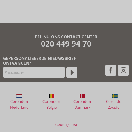
BEL NU ONS CONTACT CENTER
020 449 94 70
GEPERSONALISEERDE NIEUWSBRIEF
ONTVANGEN?
Corendon
Corendon
Corendon
Corendon
Nederland
België
Denmark
Zweden
Over By June