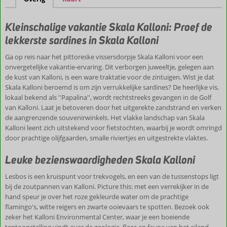
villa’s
Infinity
Kleinschalige vakantie Skala Kalloni: Proef de
pool
lekkerste sardines in Skala Kalloni
Ga op reis naar het pittoreske vissersdorpje Skala Kalloni voor een
onvergetelijke vakantie-ervaring. Dit verborgen juweeltje, gelegen aan
de kust van Kalloni, is een ware traktatie voor de zintuigen. Wist je dat
Skala Kalloni beroemd is om zijn verrukkelijke sardines? De heerlijke vis,
lokaal bekend als ''Papalina'', wordt rechtstreeks gevangen in de Golf
van Kalloni. Laat je betoveren door het uitgerekte zandstrand en verken
de aangrenzende souvenirwinkels. Het vlakke landschap van Skala
Kalloni leent zich uitstekend voor fietstochten, waarbij je wordt omringd
door prachtige olijfgaarden, smalle riviertjes en uitgestrekte vlaktes.
Leuke bezienswaardigheden Skala Kalloni
Lesbos is een kruispunt voor trekvogels, en een van de tussenstops ligt
bij de zoutpannen van Kalloni. Picture this: met een verrekijker in de
hand speur je over het roze gekleurde water om de prachtige
flamingo's, witte reigers en zwarte ooievaars te spotten. Bezoek ook
zeker het Kalloni Environmental Center, waar je een boeiende
tentoonstelling vindt over de geologie, flora en fauna van het eiland.