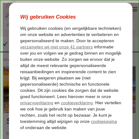
Altijd inclusief huurauto
Griekenland
Home
Lesbos
Lesbos
Skala Kalloni
1300
va
p.p.
Skala Kalloni
Ga op reis naar het pittoreske vissersdorpje Skala Kalloni voor een