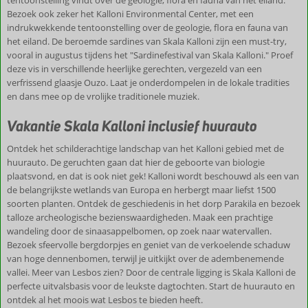
Bezoek ook zeker het Kalloni Environmental Center, met een
indrukwekkende tentoonstelling over de geologie, flora en fauna van
het eiland. De beroemde sardines van Skala Kalloni zijn een must-try,
vooral in augustus tijdens het "Sardinefestival van Skala Kalloni." Proef
deze vis in verschillende heerlijke gerechten, vergezeld van een
verfrissend glaasje Ouzo. Laat je onderdompelen in de lokale tradities
en dans mee op de vrolijke traditionele muziek.
Vakantie Skala Kalloni inclusief huurauto
Ontdek het schilderachtige landschap van het Kalloni gebied met de
huurauto. De geruchten gaan dat hier de geboorte van biologie
plaatsvond, en dat is ook niet gek! Kalloni wordt beschouwd als een van
de belangrijkste wetlands van Europa en herbergt maar liefst 1500
soorten planten. Ontdek de geschiedenis in het dorp Parakila en bezoek
talloze archeologische bezienswaardigheden. Maak een prachtige
wandeling door de sinaasappelbomen, op zoek naar watervallen.
Bezoek sfeervolle bergdorpjes en geniet van de verkoelende schaduw
van hoge dennenbomen, terwijl je uitkijkt over de adembenemende
vallei. Meer van Lesbos zien? Door de centrale ligging is Skala Kalloni de
perfecte uitvalsbasis voor de leukste dagtochten. Start de huurauto en
ontdek al het moois wat Lesbos te bieden heeft.