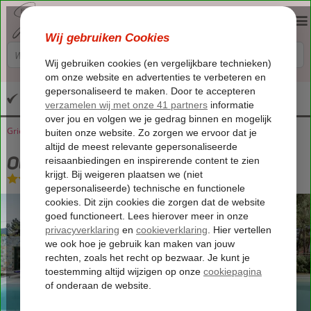
Altijd inclusief huurauto
Griekenland
Home
Lesbos
Plomari
Ouzo Stone Villa
Ouzo Stone Villa
Logies
-
Villa