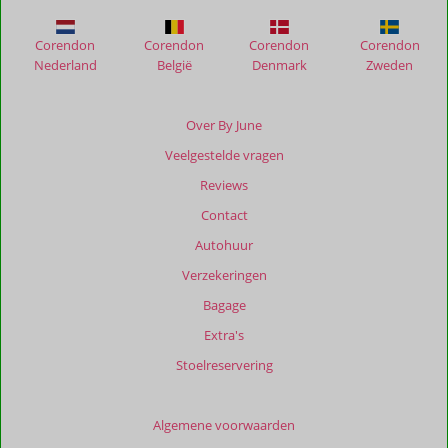
Stone
Villa
Corendon
Corendon
Corendon
Corendon
Nederland
België
Denmark
Zweden
Beoordelingen
die
ouder
Over By June
zijn
Veelgestelde vragen
dan
48
Reviews
maanden
Contact
worden
niet
Autohuur
meer
Verzekeringen
weergegeven
om
Bagage
de
Extra's
relevantie
van
Stoelreservering
de
getoonde
beoordelingen
Algemene voorwaarden
te