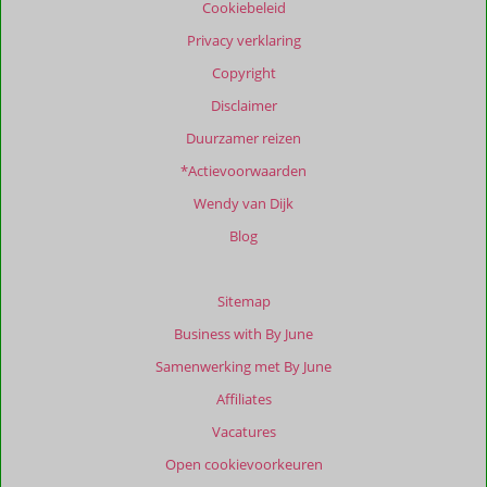
Cookiebeleid
garanderen.
Meer
Privacy verklaring
info
Copyright
over
onze
Disclaimer
beoordelingen.
Duurzamer reizen
*Actievoorwaarden
Wendy van Dijk
Blog
Sitemap
Business with By June
Samenwerking met By June
Affiliates
Vacatures
Open cookievoorkeuren