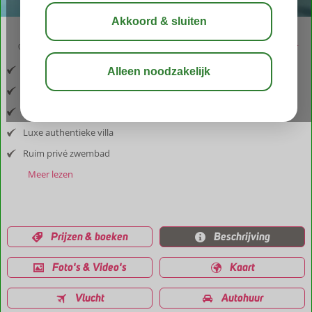
03:30
aug 30°
C
delen
bewaar
Inclusief vlucht en huurauto
Gelegen bij de Ouzo hoofdstad
Persoonlijk en privé
Luxe authentieke villa
Ruim privé zwembad
Meer lezen
Prijzen & boeken
Beschrijving
Foto's & Video's
Kaart
Vlucht
Autohuur