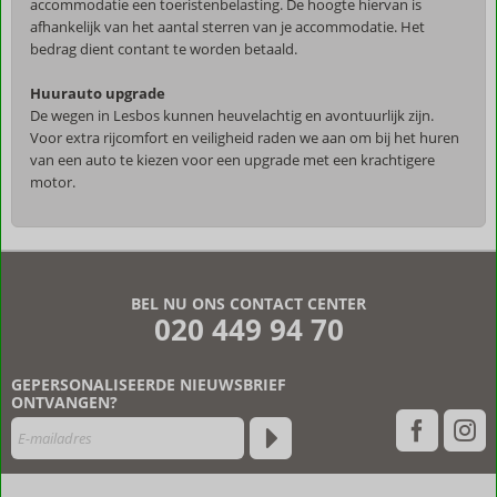
accommodatie een toeristenbelasting. De hoogte hiervan is
afhankelijk van het aantal sterren van je accommodatie. Het
bedrag dient contant te worden betaald.
Huurauto upgrade
De wegen in Lesbos kunnen heuvelachtig en avontuurlijk zijn.
Voor extra rijcomfort en veiligheid raden we aan om bij het huren
van een auto te kiezen voor een upgrade met een krachtigere
motor.
De
beoordelingen
zijn
BEL NU ONS CONTACT CENTER
door
020 449 94 70
onze
klanten
geschreven
GEPERSONALISEERDE NIEUWSBRIEF
na
ONTVANGEN?
hun
verblijf
in
Ouzo