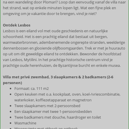
na een wandeling door Plomari? Loop dan eenvoudig vanaf de villa naar
het strand, wat op enkele minuten lopen ligt. Wat een fijne plek en
omgeving om je vakantie door te brengen, vind je niet?
Ontdek Lesbos
Lesbos is een eiland vol met oude geschiedenis en natuurlijke
schoonheid. Het is een prachtig eiland dat bestaat uit bergen,
warmwaterbronnen, adembenemende ongerepte stranden, weelderige
dennenbossen en glooiende olijfboomgaarden. Trek er met je huurauto
op uit om dit geweldige eiland te ontdekken. Bewonder de hoofdstad
van Lesbos, Mytilini. In het prachtige historische centrum vind je
prachtige oude herenhuizen, de Byzantijnse burcht en enkele musea.
Villa met privé zwembad, 3 slaapkamers & 2 badkamers (2-6
personen)
Formaat: ca. 111 m2
Open keuken met o.a. kookplaat, oven, koel-/vriescombinatie,
waterkoker, koffiezetapparaat en magnetron
Twee slaapkamers met 2-persoonsbed
Een slaapkamer met twee 1-persoonsbedden
Twee badkamers met douche, haardroger en toilet
Wasmachine
Woonruimte met zithoek en eethoek