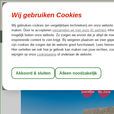
NAZOMER
LAST MINUTES
Altijd inclusief huurauto
Kleinschalige & unieke
Griekenland
Home
Lesbos
Vafeios
Early Bird Villas
Early Bird Villas
Logies
-
Villa