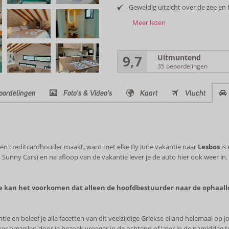
Geweldig uitzicht over de zee en
Meer lezen
9,7
Uitmuntend
35 beoordelingen
oordelingen
Foto's & Video's
Kaart
Vlucht
 en creditcardhouder maakt, want met elke By June vakantie naar
Lesbos
is
 Sunny Cars) en na afloop van de vakantie lever je de auto hier ook weer in. Z
kte kan het voorkomen dat alleen de hoofdbestuurder naar de ophaal
tie en beleef je alle facetten van dit veelzijdige Griekse eiland helemaal o
er omzeilen door je bezoek vroeger in de ochtend of later in de namiddag t