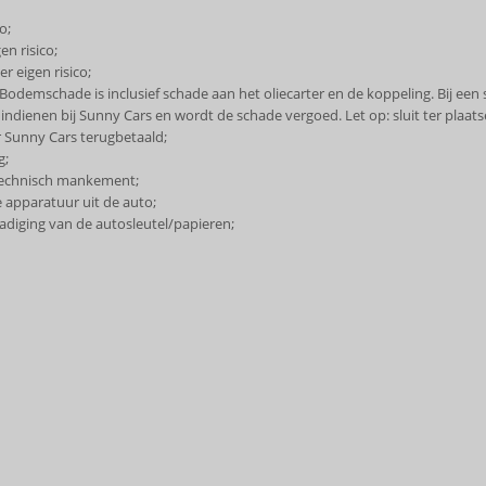
o;
n risico;
r eigen risico;
demschade is inclusief schade aan het oliecarter en de koppeling. Bij een s
ndienen bij Sunny Cars en wordt de schade vergoed. Let op: sluit ter plaat
 Sunny Cars terugbetaald;
g;
 technisch mankement;
e apparatuur uit de auto;
adiging van de autosleutel/papieren;