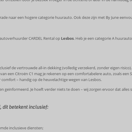
rade naar een hogere categorie huurauto. Ook deze zijn met By June eenvoud
e autoverhuurder CARDEL Rental op
Lesbos
. Heb je een categorie A huurauto
clusief de vertrouwde all-in dekking (volledig verzekerd, zonder eigen risico).
 van een Citroën C1 mag je rekenen op een comfortabelere auto, zoals een Sk
r comfort – handig op de heuvelachtige wegen van Lesbos.
den geïnformeerd. Je hoeft verder niets te doen – wij zorgen ervoor dat alles
 dit betekent inclusief:
emde inclusieve diensten;