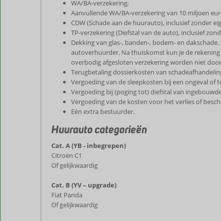
WA/BA-verzekering;
Aanvullende WA/BA-verzekering van 10 miljoen eur
CDW (Schade aan de huurauto), inclusief zonder eige
TP-verzekering (Diefstal van de auto), inclusief zonde
Dekking van glas-, banden-, bodem- en dakschade. Bo
autoverhuurder. Na thuiskomst kun je de rekening i
overbodig afgesloten verzekering worden niet door
Terugbetaling dossierkosten van schadeafhandelin
Vergoeding van de sleepkosten bij een ongeval of
Vergoeding bij (poging tot) diefstal van ingebouwd
Vergoeding van de kosten voor het verlies of besch
Eén extra bestuurder.
Huurauto categorieën
Cat. A (YB - inbegrepen)
Citroën C1
Of gelijkwaardig
Cat. B (YV – upgrade)
Fiat Panda
Of gelijkwaardig