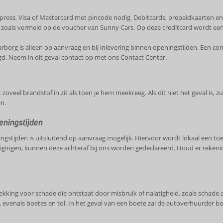
xpress, Visa of Mastercard met pincode nodig. Debitcards, prepaidkaarten e
 zoals vermeld op de voucher van Sunny Cars. Op deze creditcard wordt een
borg is alleen op aanvraag en bij inlevering binnen openingstijden. Een con
. Neem in dit geval contact op met ons Contact Center.
oveel brandstof in zit als toen je hem meekreeg. Als dit niet het geval is, z
n.
eningstijden
stijden is uitsluitend op aanvraag mogelijk. Hiervoor wordt lokaal een toes
zigingen, kunnen deze achteraf bij ons worden gedeclareerd. Houd er rekeni
dekking voor schade die ontstaat door misbruik of nalatigheid, zoals schade a
 evenals boetes en tol. In het geval van een boete zal de autoverhuurder 