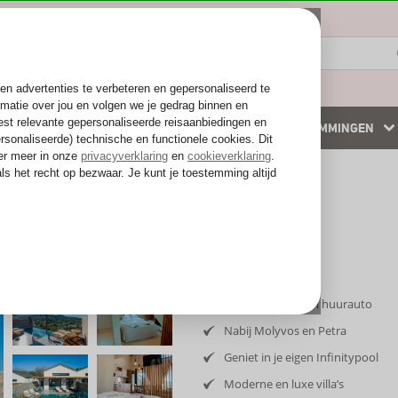
ZOMER 2026
WINTERZON
BESTEMMINGEN
 accommodaties
Weg van de drukte
Inclusief vlucht en huurauto
Nabij Molyvos en Petra
Geniet in je eigen Infinitypool
Moderne en luxe villa’s