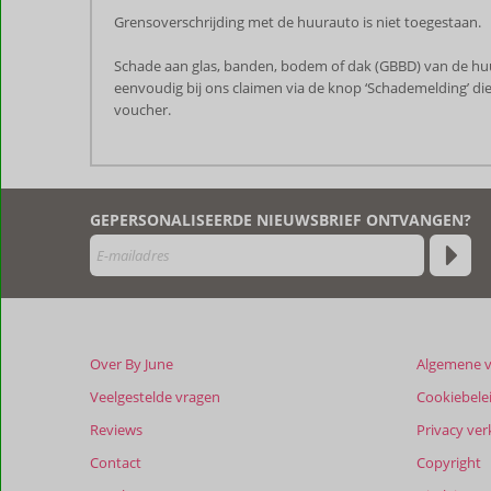
Grensoverschrijding met de huurauto is niet toegestaan.
Schade aan glas, banden, bodem of dak (GBBD) van de huu
eenvoudig bij ons claimen via de knop ‘Schademelding’ die 
voucher.
De
beoordelingen
zijn
GEPERSONALISEERDE NIEUWSBRIEF ONTVANGEN?
door
onze
klanten
geschreven
na
hun
verblijf
Over By June
Algemene 
in
Early
Veelgestelde vragen
Cookiebele
Bird
Reviews
Privacy ver
Villas
Contact
Copyright