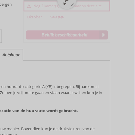
 bergen
Nog 2 kamer(s) beschikbaar op deze site
Oktober
949
p.p.
Bekijk beschikbaarheid
Autohuur
 een huurauto categorie A (YB) inbegrepen. Bij aankomst
o ben je vrij om te gaan en staan waar je wilt en kun je in
locatie van de huurauto wordt gebracht.
p jouw manier. Bovendien kun je de drukste uren van de
e plannen.