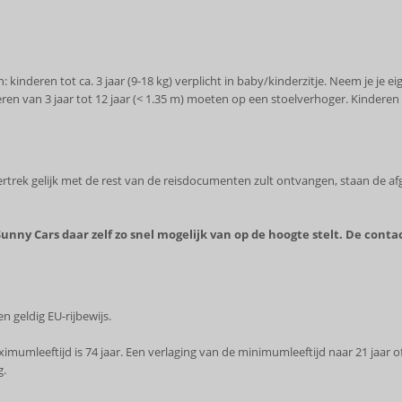
 kinderen tot ca. 3 jaar (9-18 kg) verplicht in baby/kinderzitje. Neem je je 
en van 3 jaar tot 12 jaar (< 1.35 m) moeten op een stoelverhoger. Kinderen
ertrek gelijk met de rest van de reisdocumenten zult ontvangen, staan de a
Sunny Cars daar zelf zo snel mogelijk van op de hoogte stelt. De contac
n geldig EU-rijbewijs.
imumleeftijd is 74 jaar. Een verlaging van de minimumleeftijd naar 21 jaar 
g.