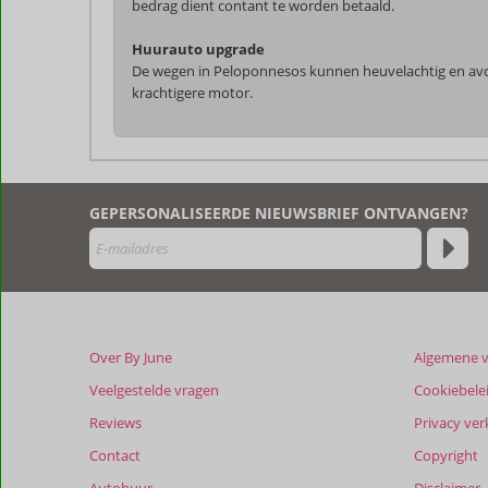
bedrag dient contant te worden betaald.
Huurauto upgrade
De wegen in Peloponnesos kunnen heuvelachtig en avont
krachtigere motor.
De
beoordelingen
zijn
GEPERSONALISEERDE NIEUWSBRIEF ONTVANGEN?
door
onze
klanten
geschreven
na
hun
verblijf
Over By June
Algemene 
in
Manifest
Veelgestelde vragen
Cookiebele
Boutique
Reviews
Privacy ver
Hotel
Contact
Copyright
Beoordelingen
Autohuur
Disclaimer