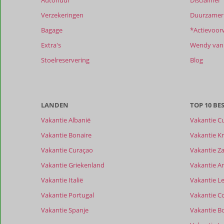
die
Verzekeringen
Duurzamer 
ouder
zijn
Bagage
*Actievoor
dan
Extra's
Wendy van 
48
maanden
Stoelreservering
Blog
worden
niet
meer
weergegeven
LANDEN
TOP 10 B
om
de
Vakantie Albanië
Vakantie C
relevantie
Vakantie Bonaire
Vakantie Kr
van
de
Vakantie Curaçao
Vakantie Z
getoonde
Vakantie Griekenland
Vakantie A
beoordelingen
te
Vakantie Italië
Vakantie Le
garanderen.
Vakantie Portugal
Vakantie C
Meer
info
Vakantie Spanje
Vakantie B
over