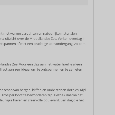
icht met warme aardtinten en natuurlijke materialen,
ama-uitzicht over de Middellandse Zee. Verken overdag in
g ontspannen af met een prachtige zonsondergang, zo kom
llandse Zee. Voor een dag aan het water hoef je alleen
s direct aan zee, ideaal om te ontspannen en te genieten
dschap van bergen, kliffen en oude stenen dorpjes. Rijd
an Diros per boot te bewonderen zijn. Bezoek daarna het
leurrijke haven en sfeervolle boulevard. Een dag die het