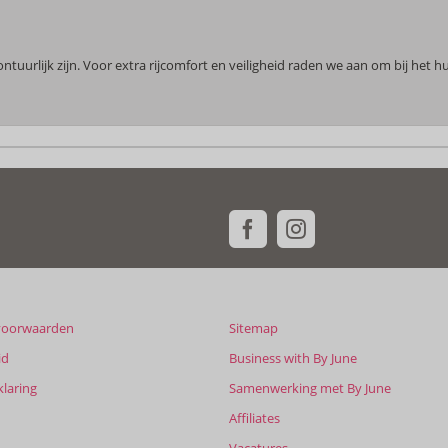
uurlijk zijn. Voor extra rijcomfort en veiligheid raden we aan om bij het 
voorwaarden
Sitemap
id
Business with By June
klaring
Samenwerking met By June
Affiliates
Vacatures