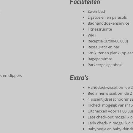
Faciliteiten
u
Zwembad
Ligstoelen en parasols
Badhanddoekenservice
Fitnessruimte
Wi-Fi
Receptie (07:00-00:00u)
Restaurant en bar
Strijkijzer en plank (op a
Bagageruimte
Parkeergelegenheid
s en slippers
Extra's
Handdoekwissel: om de 2
Bedlinnenwissel: om de 2
(Tussentijdse) schoonmaa
Incheck mogelijk vanaf 15
Uitchecken voor 11:00 uu
Late check-out mogelijk o
Early check-in mogelijk o.
Babybedje en baby-/kinde