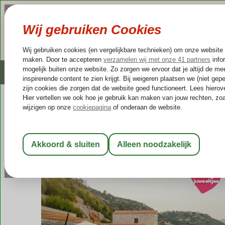
NAZOMER
LAST MINUTES
Altijd inclusief huurauto
Kleinschalige & unieke
Griekenland
Home
Peloponnesos
Itilo
Manifest Boutique Hotel
Manifest Boutique Hotel
Logies en ontbijt
-
Boutique hotel