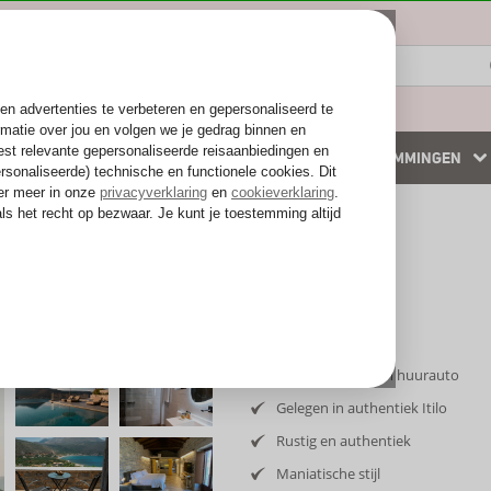
ZOMER 2026
WINTERZON
BESTEMMINGEN
 accommodaties
Weg van de drukte
Inclusief vlucht en huurauto
Gelegen in authentiek Itilo
Rustig en authentiek
Maniatische stijl