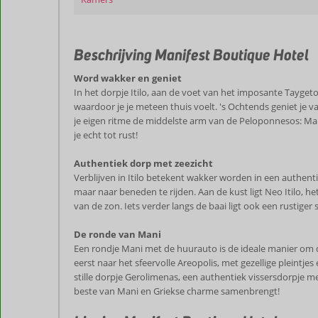
Beschrijving Manifest Boutique Hotel
Word wakker en geniet
In het dorpje Itilo, aan de voet van het imposante Taygeto
waardoor je je meteen thuis voelt. 's Ochtends geniet je
je eigen ritme de middelste arm van de Peloponnesos: Man
je echt tot rust!
Authentiek dorp met zeezicht
Verblijven in Itilo betekent wakker worden in een authent
maar naar beneden te rijden. Aan de kust ligt Neo Itilo, he
van de zon. Iets verder langs de baai ligt ook een rustiger 
De ronde van Mani
Een rondje Mani met de huurauto is de ideale manier om d
eerst naar het sfeervolle Areopolis, met gezellige pleintj
stille dorpje Gerolimenas, een authentiek vissersdorpje me
beste van Mani en Griekse charme samenbrengt!