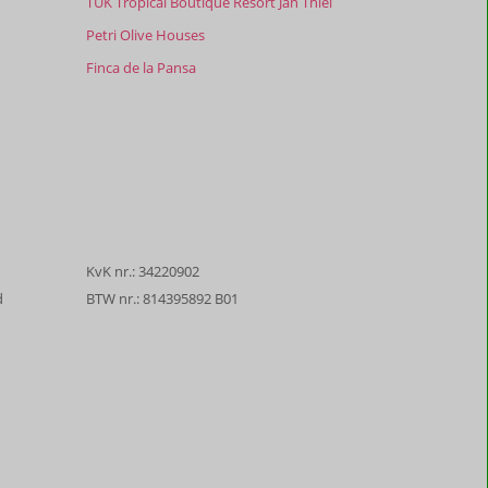
TUK Tropical Boutique Resort Jan Thiel
Petri Olive Houses
Finca de la Pansa
KvK nr.: 34220902
d
BTW nr.: 814395892 B01