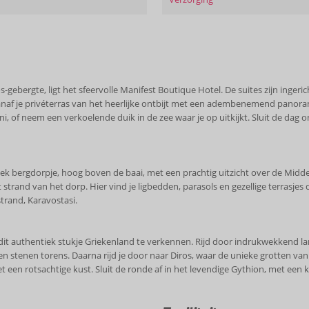
s-gebergte, ligt het sfeervolle Manifest Boutique Hotel. De suites zijn inger
 vanaf je privéterras van het heerlijke ontbijt met een adembenemend panor
i, of neem een verkoelende duik in de zee waar je op uitkijkt. Sluit de da
iek bergdorpje, hoog boven de baai, met een prachtig uitzicht over de Midde
t strand van het dorp. Hier vind je ligbedden, parasols en gezellige terrasje
strand, Karavostasi.
it authentiek stukje Griekenland te verkennen. Rijd door indrukwekkend lan
es en stenen torens. Daarna rijd je door naar Diros, waar de unieke grotten v
t een rotsachtige kust. Sluit de ronde af in het levendige Gythion, met een k