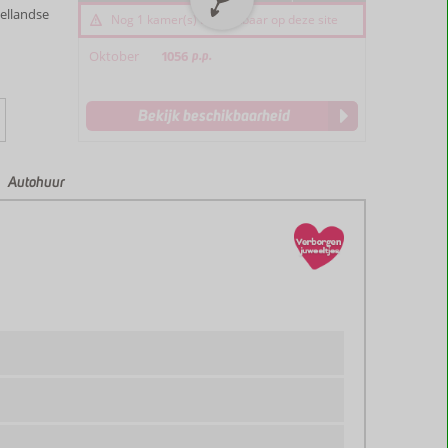
ellandse
Nog 1 kamer(s) beschikbaar op deze site
Oktober
1056
p.p.
Bekijk beschikbaarheid
Autohuur