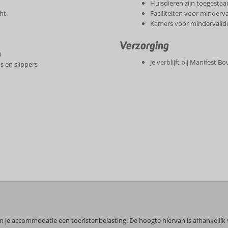
Huisdieren zijn toegestaa
cht
Faciliteiten voor minderv
Kamers voor mindervalid
Verzorging
)
Je verblijft bij Manifest 
s en slippers
n je accommodatie een toeristenbelasting. De hoogte hiervan is afhankelijk