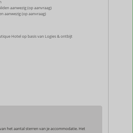
n
aliden aanwezig (op aanvraag)
en aanwezig (op aanvraag)
Boutique Hotel op basis van Logies & ontbijt
 van het aantal sterren van je accommodatie. Het