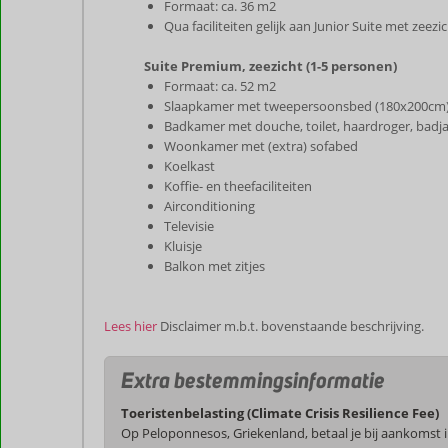
Formaat: ca. 36 m2
Qua faciliteiten gelijk aan Junior Suite met zeezi
Suite Premium, zeezicht (1-5 personen)
Formaat: ca. 52 m2
Slaapkamer met tweepersoonsbed (180x200cm
Badkamer met douche, toilet, haardroger, badja
Woonkamer met (extra) sofabed
Koelkast
Koffie- en theefaciliteiten
Airconditioning
Televisie
Kluisje
Balkon met zitjes
Lees hier
Disclaimer m.b.t. bovenstaande beschrijving.
Extra bestemmingsinformatie
Toeristenbelasting (Climate Crisis Resilience Fee)
Op Peloponnesos, Griekenland, betaal je bij aankomst i