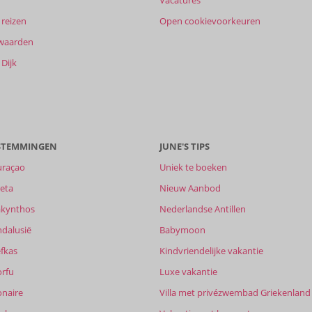
reizen
Open cookievoorkeuren
waarden
Dijk
ESTEMMINGEN
JUNE'S TIPS
uraçao
Uniek te boeken
eta
Nieuw Aanbod
akynthos
Nederlandse Antillen
ndalusië
Babymoon
fkas
Kindvriendelijke vakantie
orfu
Luxe vakantie
onaire
Villa met privézwembad Griekenland