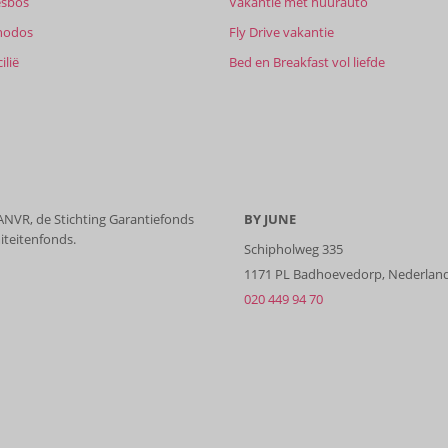
esbos
Vakantie met huurauto
hodos
Fly Drive vakantie
ilië
Bed en Breakfast vol liefde
8,5
9,0
it
9,0
 ANVR, de Stichting Garantiefonds
BY JUNE
Sorteren op
iteitenfonds.
Schipholweg 335
datum (nieuw > oud)
1171 PL Badhoevedorp, Nederlan
020 449 94 70