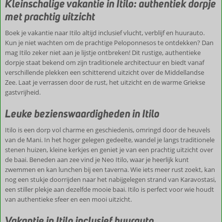
Kleinschalige vakantie in Itilo: authentiek dorpje
Zee
met prachtig uitzicht
Boek je vakantie naar Itilo altijd inclusief vlucht, verblijf en huurauto.
Kun je niet wachten om de prachtige Peloponnesos te ontdekken? Dan
mag Itilo zeker niet aan je lijstje ontbreken! Dit rustige, authentieke
dorpje staat bekend om zijn traditionele architectuur en biedt vanaf
verschillende plekken een schitterend uitzicht over de Middellandse
Zee. Laat je verrassen door de rust, het uitzicht en de warme Griekse
gastvrijheid.
Leuke bezienswaardigheden in Itilo
Itilo is een dorp vol charme en geschiedenis, omringd door de heuvels
van de Mani. In het hoger gelegen gedeelte, wandel je langs traditionele
stenen huizen, kleine kerkjes en geniet je van een prachtig uitzicht over
de baai. Beneden aan zee vind je Neo Itilo, waar je heerlijk kunt
zwemmen en kan lunchen bij een taverna. Wie iets meer rust zoekt, kan
nog een stukje doorrijden naar het nabijgelegen strand van Karavostasi,
een stiller plekje aan dezelfde mooie baai. Itilo is perfect voor wie houdt
van authentieke sfeer en een mooi uitzicht.
Vakantie in Itilo inclusief huurauto