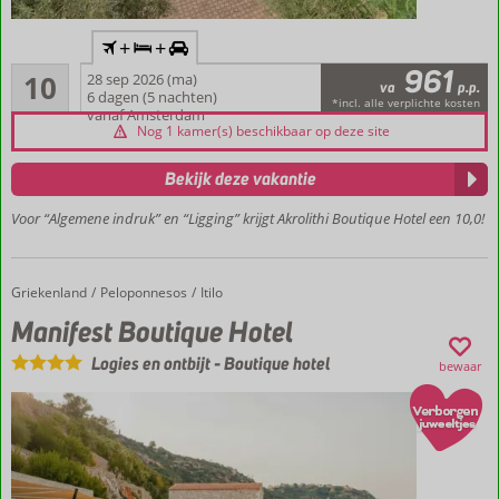
Inclusief
+
+
vlucht en
961
Uitmuntend
huurauto
10
28 sep 2026 (ma)
va
p.p.
1
6 dagen (5 nachten)
In
*incl. alle verplichte kosten
beoordelingen
vanaf Amsterdam
authentiek
Nog 1 kamer(s) beschikbaar op deze site
Itilo
Lokale
Bekijk deze vakantie
architectuur
Voor “Algemene indruk” en “Ligging” krijgt Akrolithi Boutique Hotel een 10,0!
Panoramisch
uitzicht over
Middellandse
Zee
Griekenland
Manifest Boutique Hotel
Home
Peloponnesos
Itilo
Adults
Manifest Boutique Hotel
Only
Logies en ontbijt
-
Boutique hotel
(12+)
bewaar