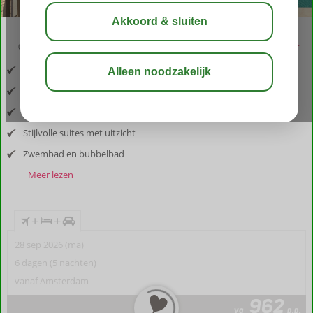
03:20
aug 31°
C
delen
bewaar
Inclusief vlucht en huurauto
Nabij Methoni
Rustig en sfeervol
Stijlvolle suites met uitzicht
Zwembad en bubbelbad
Meer lezen
+
+
28 sep 2026 (ma)
6 dagen (5 nachten)
vanaf Amsterdam
962
va
p.p.