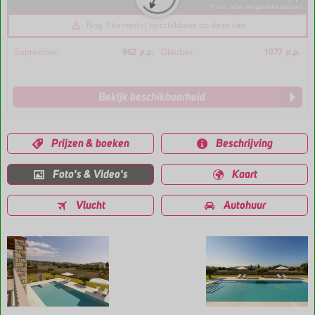
*incl. alle verplichte kosten
Nog 1 kamer(s) beschikbaar op deze site
September
962
p.p.
Oktober
1077
p.p.
Bekijk beschikbaarheid
Prijzen & boeken
Beschrijving
Foto's & Video's
Kaart
Vlucht
Autohuur