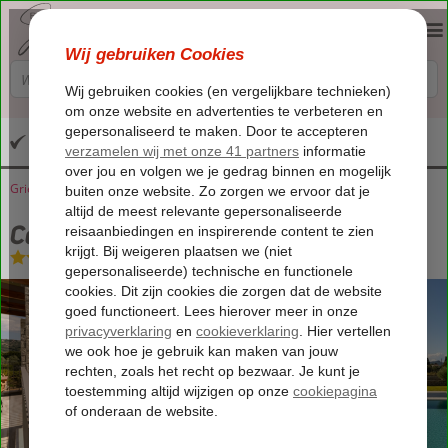
Altijd inclusief huurauto
Griekenland
Home
Peloponnesos
Methoni
Carlos Mansion Luxury Suites
Carlos Mansion Luxury Suites
Logies
-
Appartement