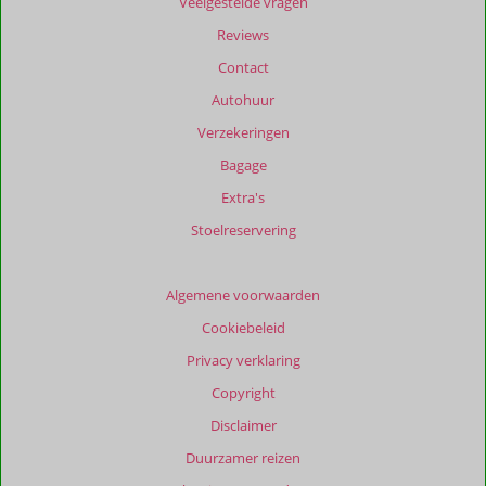
Veelgestelde vragen
zijn
dan
Reviews
48
Contact
maanden
worden
Autohuur
niet
Verzekeringen
meer
weergegeven
Bagage
om
Extra's
de
relevantie
Stoelreservering
van
de
getoonde
Algemene voorwaarden
beoordelingen
Cookiebeleid
te
garanderen.
Privacy verklaring
Meer
Copyright
info
over
Disclaimer
onze
Duurzamer reizen
beoordelingen.