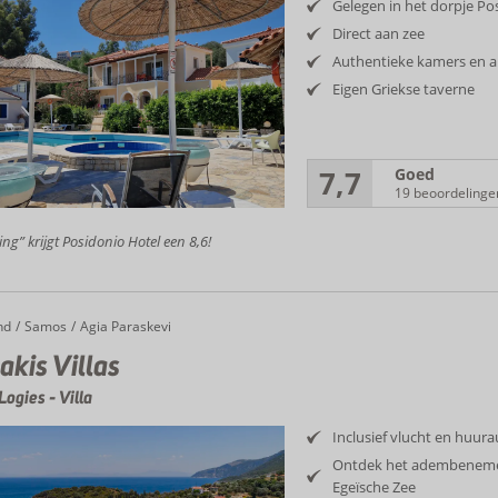
Gelegen in het dorpje Po
Direct aan zee
Authentieke kamers en 
Eigen Griekse taverne
7,7
Goed
19 beoordelinge
ing” krijgt Posidonio Hotel een 8,6!
nd
 Villas
Samos
Agia Paraskevi
kis Villas
Logies
-
Villa
Inclusief vlucht en huur
Ontdek het adembenemen
Egeïsche Zee