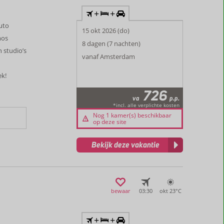
+
+
auto
15 okt 2026 (do)
mos
8 dagen (7 nachten)
 studio’s
vanaf Amsterdam
ek!
726
va
p.p.
*incl. alle verplichte kosten
Nog 1 kamer(s) beschikbaar
op deze site
Bekijk deze vakantie
bewaar
03:30
okt 23°
C
+
+