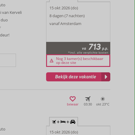
auto
15 okt 2026 (do)
i van Kerveli
8 dagen (7 nachten)
 duo
vanaf Amsterdam
r
 deur!
713
va
p.p.
*incl. alle verplichte kosten
Nog 3 kamer(s) beschikbaar
op deze site
Bekijk deze vakantie
bewaar
03:30
okt 23°
C
+
+
auto
15 okt 2026 (do)