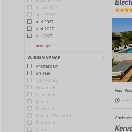
Elect
februari 2027
maart 2027
april 2027
mei 2027
juni 2027
juli 2027
meer opties
augustus
september
2027
2027
VLIEGEN VANAF
Amsterdam
Brussel
Düsseldorf
Eindhoven
Voor “Eten
Groningen
2 rece
Keulen
Maastricht
Münster/Osnabrück
Griekenla
Kerveli Luxury Apartments
Home
Rotterdam
Kerve
Weeze