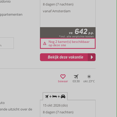
sidonio
8 dagen (7 nachten)
vanaf Amsterdam
appartementen
642
va
p.p.
*incl. alle verplichte kosten
Nog 2 kamer(s) beschikbaar
op deze site
n
Bekijk deze vakantie
bewaar
03:30
okt 23°
C
+
+
auto
15 okt 2026 (do)
de uitzicht over de
8 dagen (7 nachten)