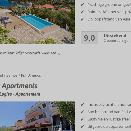
Prachtige groene omgev
Ruime villa’s met veel pr
Op loopafstand van Agia
9,0
Uitstekend
2 beoordelingen
kwaliteit” krijgt Mouzakis Villas een 9,5!
nd
Samos
Psili Ammos
 Apartments
Logies
-
Appartement
Inclusief vlucht en huur
Aan het strand van Psil
Gastvrije en rustige sfeer
Uitgebreide appartemen