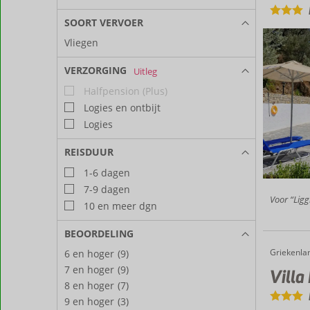
SOORT VERVOER
Vliegen
VERZORGING
Uitleg
Halfpension (Plus)
Logies en ontbijt
Logies
REISDUUR
1-6 dagen
7-9 dagen
Voor “Ligg
10 en meer dgn
BEOORDELING
Griekenla
Villa Platanaki
Home
6 en hoger
(9)
7 en hoger
(9)
Villa
8 en hoger
(7)
9 en hoger
(3)