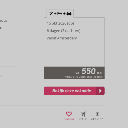
+
+
rauto
15 okt 2026 (do)
on
8 dagen (7 nachten)
e
vanaf Amsterdam
550
va
p.p.
n
*incl. alle verplichte kosten
Bekijk deze vakantie
bewaar
03:30
okt 23°
C