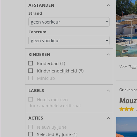
AFSTANDEN
Strand
Centrum
KINDEREN
(1)
Kinderbad
Voor “Ligg
(3)
Kindvriendelijkheid
Miniclub
Griekenla
Mouzakis
Home
LABELS
Mouza
Hotels met een
duurzaamheidscertificaat
ACTIES
Nieuw By June
(1)
Selected By June