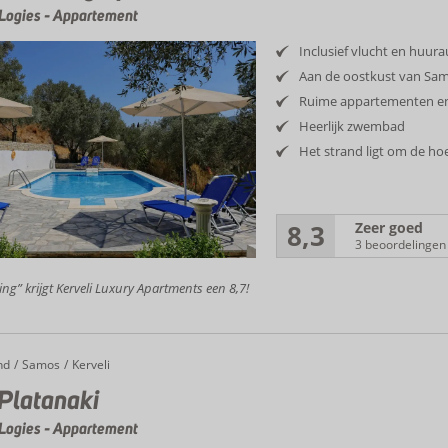
Logies
-
Appartement
Inclusief vlucht en huur
Aan de oostkust van Sa
Ruime appartementen en
Heerlijk zwembad
Het strand ligt om de ho
8,3
Zeer goed
3 beoordelingen
ing” krijgt Kerveli Luxury Apartments een 8,7!
nd
Samos
Kerveli
 Platanaki
Logies
-
Appartement