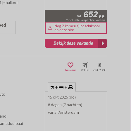
 je balkon!
652
va
p.p.
*incl. alle verplichte kosten
oed
Nog 2 kamer(s) beschikbaar
op deze site
Bekijk deze vakantie
bewaar
03:30
okt 23°
C
+
+
auto
15 okt 2026 (do)
8 dagen (7 nachten)
vanaf Amsterdam
rand
Tsamadou baai