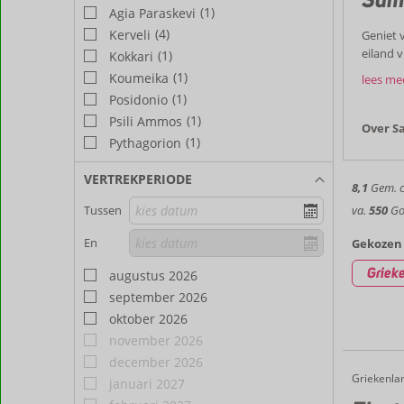
(1)
Agia Paraskevi
(4)
Kerveli
Geniet v
eiland 
(1)
Kokkari
Leuk
houdt v
(1)
Koumeika
lees me
ontspan
(1)
Posidonio
Samos h
(1)
Psili Ammos
dorpje 
Over S
Vakan
UNESCO 
(1)
Pythagorion
aan het
Met je e
natuurl
VERTREKPERIODE
8,1
Gem. ci
ritme. 
wandele
maaltijd
va.
550
Goe
Tussen
Pythago
taverne
En
Gekozen 
ademben
te genie
Griek
augustus 2026
september 2026
oktober 2026
november 2026
december 2026
Griekenla
Electra Luxury Apartments
Home
januari 2027