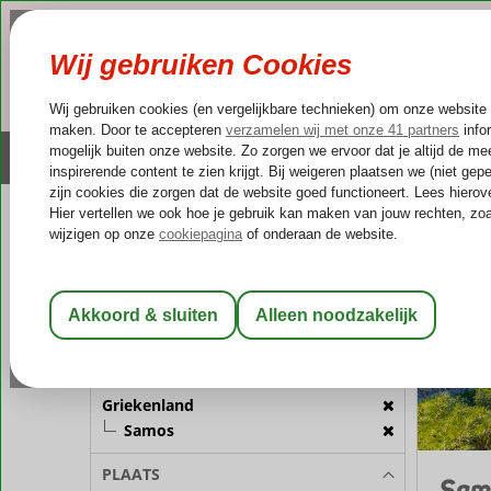
NAZOMER
LAST MINUTES
Altijd inclusief huurauto
Kleinschalige & unieke
REISGEZELSCHAP
Griekenla
Home
Kamer 1:
2 Personen
Wijzig Reisgezelschap
BESTEMMING
Griekenland
Samos
PLAATS
Sam