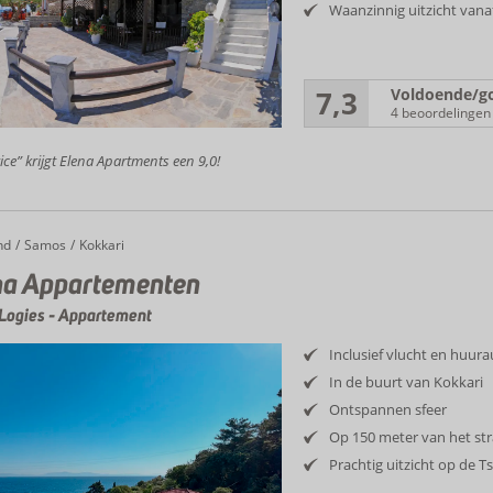
Waanzinnig uitzicht vanaf
7,3
Voldoende/g
4 beoordelingen
ice” krijgt Elena Apartments een 9,0!
nd
Appartementen
Samos
Kokkari
na Appartementen
Logies
-
Appartement
Inclusief vlucht en huur
In de buurt van Kokkari
Ontspannen sfeer
Op 150 meter van het st
Prachtig uitzicht op de 