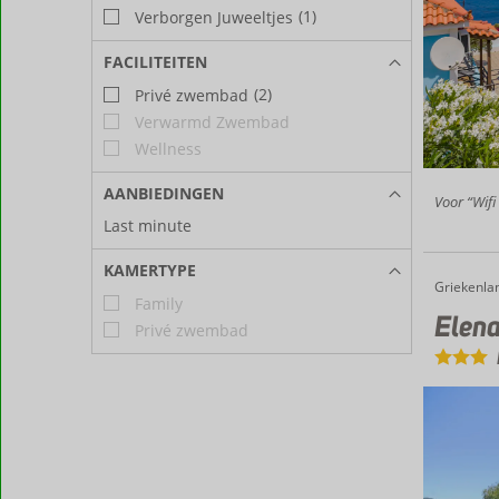
(1)
Verborgen Juweeltjes
FACILITEITEN
(2)
Privé zwembad
Verwarmd Zwembad
Wellness
AANBIEDINGEN
Voor “Wifi 
Last minute
KAMERTYPE
Griekenla
Elena Apartments
Home
Family
Elena
Privé zwembad