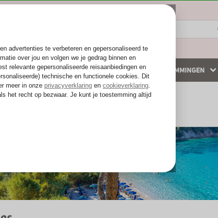
ZOMER 2026
WINTERZON
BESTEMMINGEN
 accommodaties
Weg van de drukte
nd
Samos
os