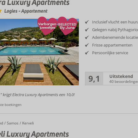
ra Luxury Apartments
Logies
-
Appartement
Inclusief vlucht een huu
Gelegen nabij Pythagori
Adembenemende locati
Frisse appartementen
Persoonlijke service
9,1
Uitstekend
40 beoordelinge
” krijgt Electra Luxury Apartments een 10,0!
nte boekingen
nd
Samos
Kerveli
li Luxury Apartments