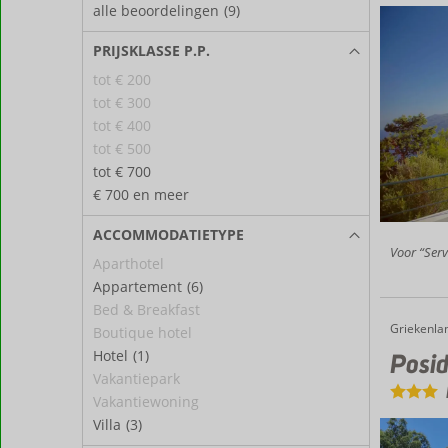
alle beoordelingen
(9)
PRIJSKLASSE P.P.
tot € 200
tot € 300
tot € 400
tot € 500
tot € 700
€ 700 en meer
ACCOMMODATIETYPE
Voor “Servi
Aparthotel
Appartement
(6)
Bed & Breakfast
Griekenla
Posidonio Hotel
Home
Boutique hotel
Hotel
(1)
Posid
Vakantiepark
Vakantiewoning
Villa
(3)