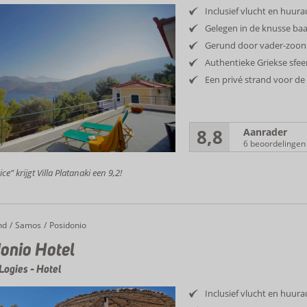
Inclusief vlucht en huur
Gelegen in de knusse baa
Gerund door vader-zoon
Authentieke Griekse sfee
Een privé strand voor de
8,8
Aanrader
6 beoordelingen
ce” krijgt Villa Platanaki een 9,2!
nd
Samos
Posidonio
onio Hotel
Logies
-
Hotel
Inclusief vlucht en huur