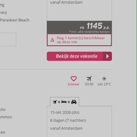
vanaf Amsterdam
ing
ivacy
 Paraskevi Beach
1145
va
p.p.
*incl. alle verplichte kosten
Nog 1 kamer(s) beschikbaar
op deze site
Bekijk deze vakantie
bewaar
03:30
okt 23°
C
+
+
auto
15 okt 2026 (do)
i Ammos
8 dagen (7 nachten)
vanaf Amsterdam
ten