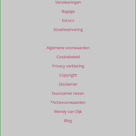
Verzekeringen
weergegeven
om
Bagage
de
Extra's
relevantie
van
Stoelreservering
de
getoonde
beoordelingen
Algemene voorwaarden
te
Cookiebeleid
garanderen.
Meer
Privacy verklaring
info
Copyright
over
onze
Disclaimer
beoordelingen.
Duurzamer reizen
*Actievoorwaarden
Totale
score
Wendy van Dijk
Gebaseerd
Blog
op:
1