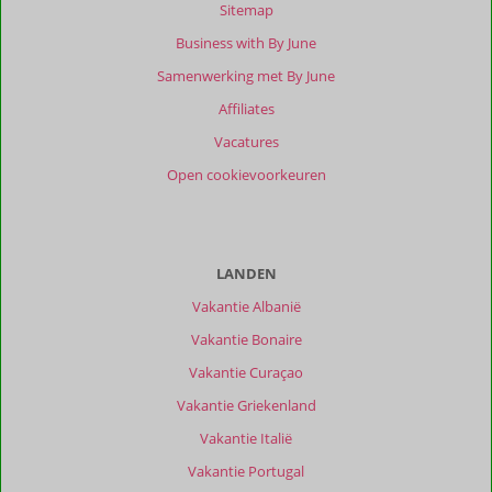
beoordelingen
Sitemap
Business with By June
Samenwerking met By June
Scoreverdeling
Affiliates
Algemene indruk
9,0
Eten
8,0
Ligging
10
Kamers
9,0
Vacatures
Service
10
Wifi kwaliteit
8,0
Open cookievoorkeuren
Prijs/kwaliteit
8,0
Ervaringen
van
onze
LANDEN
klanten
Vakantie Albanië
Filter
reisgezelschap
Vakantie Bonaire
Alle
Vakantie Curaçao
Sorteren
Vakantie Griekenland
op
Vakantie Italië
datum (nieuw > oud)
Vakantie Portugal