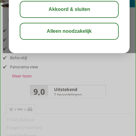
03:05
aug 31°
C
delen
bewaar
Inclusief vlucht en huurauto
Nabij Agios Nikolaos
Rust en harmonie
Boho-stijl
Panorama view
Meer lezen
9,0
Uitstekend
1 beoordelingen
+
+
17 okt 2026 (za)
8 dagen (7 nachten)
vanaf Eindhoven