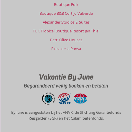
Boutique Fuik
alles
goed
Boutique B&B Cortijo Valverde
te
Alexander Studios & Suites
bereiken.
Wegen
TUK Tropical Boutique Resort Jan Thiel
zijn
Petri Olive Houses
erg
stijl,
Finca de la Pansa
wat
elke
wandeling
tot
Vakantie By June
een
uitdaging
Gegarandeerd veilig boeken en betalen
maakt,
beloond
met
prachtig
uitzicht
By June is aangesloten bij het ANVR, de Stichting Garantiefonds
op
Reisgelden (SGR) en het Calamiteitenfonds.
zee.