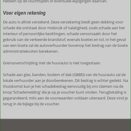
hebben op de vluchttijden of eventuele wijzigingen daarvan.
Voor eigen rekening
De auto is allrisk verzekerd. Deze verzekering biedt geen dekking voor
schade die ontstaat door misbruik of nalatigheid, zoals schade aan het
interieur of persoonlijke bezittingen, schade veroorzaakt door het
gebruik van de verkeerde brandstof, evenals boetes en tol. In het geval
van een boete zal de autoverhuurder bovenop het bedrag van de boete
administratiekosten berekenen.
Grensoverschrijding met de huurauto is niet toegestaan.
Schade aan glas, banden, bodem of dak (GBBD) van de huurauto zal de
lokale verhuurder aan je doorberekenen. Dit bedrag is echter gedekt. Na
thuiskomst kun je het schadebedrag eenvoudig bij ons claimen via de
knop ‘Schademelding’ die je op je voucher kunt vinden. Terugbetaling is
gegarandeerd, mits aan de voorwaarden voldaan uiteraard. Deze vind je
terug in de bijlage bij de voucher.
De
beoordelingen
zijn