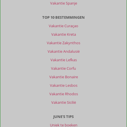
Vakantie Spanje
Bertien
9,0
Nederland
TOP 10 BESTEMMINGEN
Gezin met oud(ere) kind(eren)
,
25 april 2026
Vakantie Curaçao
Vakantie Kreta
Over
Vakantie Zakynthos
Agios
Vakantie Andalusië
Nikolaos:
Vakantie Lefkas
Mooi
rustig
Vakantie Corfu
stukje
Vakantie Bonaire
van
het
Vakantie Lesbos
eiland,
Vakantie Rhodos
met
haventje
Vakantie Sicilië
dichtbij.
Hier
JUNE'S TIPS
bevinden
zich
Uniek te boeken