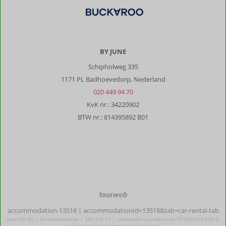
Over
Thelxis
Suites
One:
De
BY JUNE
accomodatie
Schipholweg 335
is
erg
1171 PL Badhoevedorp, Nederland
mooi
020 449 94 70
vormgegeven
KvK nr.: 34220902
en
BTW nr.: 814395892 B01
aangekleed.
Er
is
een
goed
koffiezetapparaat,
waterkoker,
tostiijzer,
TourWeb
magnetron
©
en
accommodation-13518
| accommodationId=13518&tab=car-rental-tab
NetMatch
broodrooster.
june-NL-NL | Accommodation | 380.0.0.13 | netm-web-ui-production-7f756f55dd-8d2r5