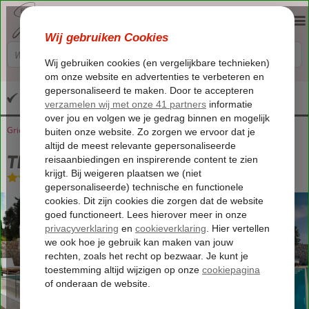
Altijd inclusief huurauto
Griekenland
Home
Zakynthos
Agios Nikolaos
Thelxis Suites One
Thelxis Suites One
Logies
-
Appartement