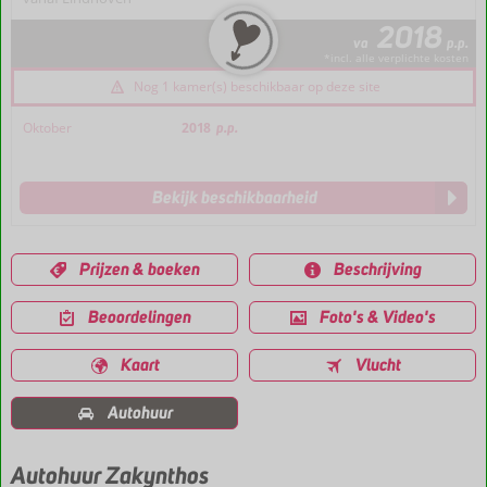
2018
va
p.p.
*incl. alle verplichte kosten
Nog 1 kamer(s) beschikbaar op deze site
Oktober
2018
p.p.
Bekijk beschikbaarheid
Prijzen & boeken
Beschrijving
Beoordelingen
Foto's & Video's
Kaart
Vlucht
Autohuur
Autohuur Zakynthos