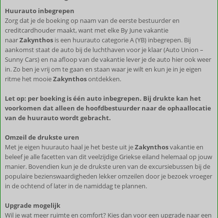
Huurauto inbegrepen
Zorg dat je de boeking op naam van de eerste bestuurder en
creditcardhouder maakt, want met elke By June vakantie
naar
Zakynthos
is een huurauto categorie A (YB) inbegrepen. Bij
aankomst staat de auto bij de luchthaven voor je klaar (Auto Union –
Sunny Cars) en na afloop van de vakantie lever je de auto hier ook weer
in. Zo ben je vrij om te gaan en staan waar je wilt en kun je in je eigen
ritme het mooie
Zakynthos
ontdekken.
Let op: per boeking is één auto inbegrepen. Bij drukte kan het
voorkomen dat alleen de hoofdbestuurder naar de ophaallocatie
van de huurauto wordt gebracht.
Omzeil de drukste uren
Met je eigen huurauto haal je het beste uit je
Zakynthos
vakantie en
beleef je alle facetten van dit veelzijdige Griekse eiland helemaal op jouw
manier. Bovendien kun je de drukste uren van de excursiebussen bij de
populaire bezienswaardigheden lekker omzeilen door je bezoek vroeger
in de ochtend of later in de namiddag te plannen.
Upgrade mogelijk
Wil je wat meer ruimte en comfort? Kies dan voor een upgrade naar een