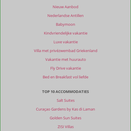
ook
Nieuw Aanbod
een
kleine
Nederlandse Antillen
supermarkt,
Babymoon
een
slager,
Kindvriendelijke vakantie
restaurant
Luxe vakantie
en
het
Villa met privézwembad Griekenland
beginpunt
Vakantie met huurauto
van
boottochten
Fly Drive vakantie
naar
Bed en Breakfast vol liefde
de
Blue
caves
TOP 10 ACCOMMODATIES
en
Salt Suites
een
scheepswrak.
Curaçao Gardens by Kas di Laman
Met
Golden Sun Suites
de
auto
ZISI Villas
is