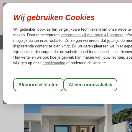
NAZOMER
LAST MINUTES
Altijd inclusief huurauto
Kleinschalige & unieke
Griekenland
Home
Zakynthos
Kipseli
Oceanis Luxury Suites
Oceanis Luxury Suites
Logies
-
Appartement