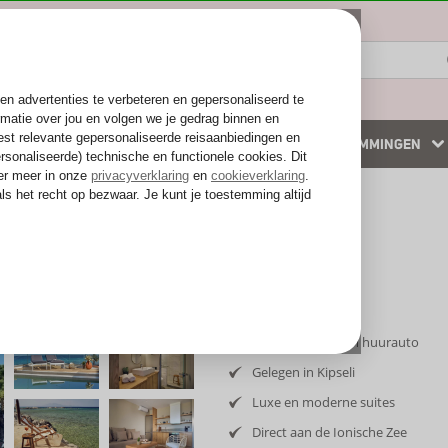
ZOMER 2026
WINTERZON
BESTEMMINGEN
 accommodaties
Weg van de drukte
Inclusief vlucht en huurauto
Gelegen in Kipseli
Luxe en moderne suites
Direct aan de Ionische Zee