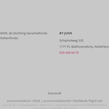
 ANVR, de Stichting Garantiefonds
BY JUNE
iteitenfonds.
Schipholweg 335
1171 PL Badhoevedorp, Nederlan
020 449 94 70
TourWeb
©
accommodation-13626
| accommodationId=13626&tab=flight-tab
NetMatch
june-NL-NL | Accommodation | 380.0.0.13 | netm-web-ui-production-7f756f55dd-mm9vq
4:26:59 PM (4:26:59 PM) | 85 (71|41)