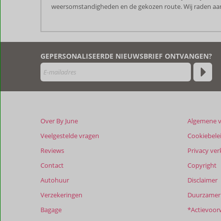
weersomstandigheden en de gekozen route. Wij raden aan o
De
beoordelingen
zijn
GEPERSONALISEERDE NIEUWSBRIEF ONTVANGEN?
door
onze
klanten
geschreven
na
hun
verblijf
Over By June
Algemene 
in
Oceanis
Veelgestelde vragen
Cookiebele
Luxury
Reviews
Privacy ver
Suites
Contact
Copyright
Beoordelingen
Autohuur
Disclaimer
die
Verzekeringen
Duurzamer 
ouder
zijn
Bagage
*Actievoor
dan