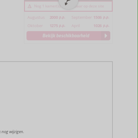
Nog 1 kamer(s) beschikbaar op deze site
Augustus
2000
p.p.
September
1506
p.p.
Oktober
1275
p.p.
April
1026
p.p.
Bekijk beschikbaarheid
 nog wijzigen.