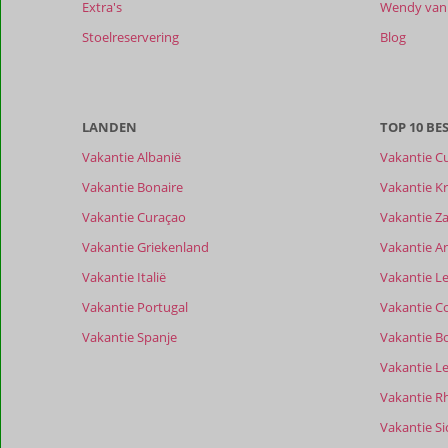
Extra's
Wendy van 
48
maanden
Stoelreservering
Blog
worden
niet
meer
weergegeven
LANDEN
TOP 10 B
om
de
Vakantie Albanië
Vakantie C
relevantie
Vakantie Bonaire
Vakantie Kr
van
de
Vakantie Curaçao
Vakantie Z
getoonde
Vakantie Griekenland
Vakantie A
beoordelingen
te
Vakantie Italië
Vakantie Le
garanderen.
Vakantie Portugal
Vakantie C
Meer
info
Vakantie Spanje
Vakantie B
over
Vakantie L
onze
beoordelingen.
Vakantie R
Vakantie Sic