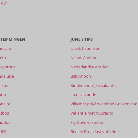
Dijk
ESTEMMINGEN
JUNE'S TIPS
uraçao
Uniek te boeken
eta
Nieuw Aanbod
akynthos
Nederlandse Antillen
ndalusië
Babymoon
fkas
Kindvriendelijke vakantie
orfu
Luxe vakantie
onaire
Villa met privézwembad Griekenland
esbos
Vakantie met huurauto
hodos
Fly Drive vakantie
ilië
Bed en Breakfast vol liefde