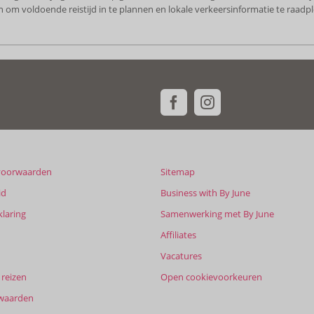
m voldoende reistijd in te plannen en lokale verkeersinformatie te raadple
voorwaarden
Sitemap
id
Business with By June
klaring
Samenwerking met By June
Affiliates
Vacatures
reizen
Open cookievoorkeuren
waarden