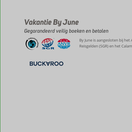
Vakantie By June
Gegarandeerd veilig boeken en betalen
By June is aangesloten bij het
Reisgelden (SGR) en het Calam