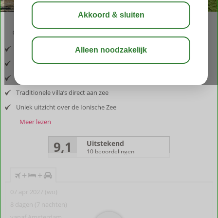
03:05
aug 31°
C
delen
bewaar
Inclusief vlucht en huurauto
Deel van het Biskinis-landgoed
Romantische setting in een groene omgeving
Traditionele villa’s direct aan zee
Uniek uitzicht over de Ionische Zee
Meer lezen
9,1
Uitstekend
10 beoordelingen
+
+
07 apr 2027 (wo)
8 dagen (7 nachten)
vanaf Amsterdam