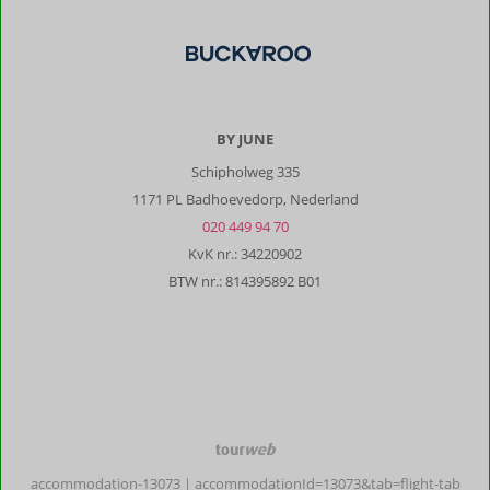
je
ietsje
verder,
dan
heb
je
BY JUNE
een
Schipholweg 335
klein
rustig
1171 PL Badhoevedorp, Nederland
zandstrandje
020 449 94 70
waar
KvK nr.: 34220902
ook
BTW nr.: 814395892 B01
een
restaurantje
is
met
prachtig
uitzicht.
Nog
nooit
TourWeb
hebben
©
we
accommodation-13073
| accommodationId=13073&tab=flight-tab