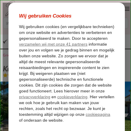
Altijd inclusief huurauto
Griekenland
Home
Zakynthos
Psarou
Kavos Psarou Villas
Kavos Psarou Villas
Logies
-
Villa