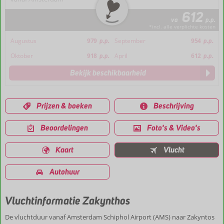
612
va
p.p.
*incl. alle verplichte kosten
Augustus
979
p.p.
September
954
p.p.
Oktober
918
p.p.
April
612
p.p.
Bekijk beschikbaarheid
Prijzen & boeken
Beschrijving
Beoordelingen
Foto's & Video's
Kaart
Vlucht
Autohuur
Vluchtinformatie Zakynthos
De vluchtduur vanaf Amsterdam Schiphol Airport (AMS) naar Zakyntos