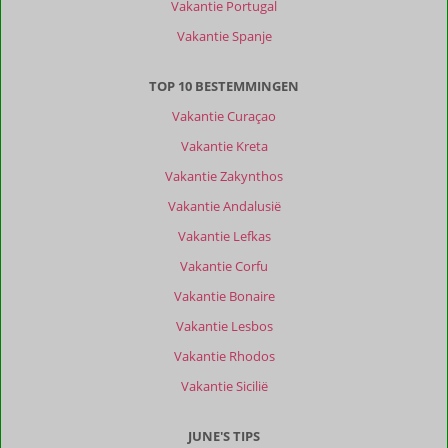
Vakantie Portugal
Vakantie Spanje
Jan
9,0
Nederland
TOP 10 BESTEMMINGEN
Met partner
,
Vakantie Curaçao
24 mei 2026
Vakantie Kreta
Vakantie Zakynthos
Over
Vakantie Andalusië
Psarou:
Vakantie Lefkas
Psarou
is
Vakantie Corfu
een
Vakantie Bonaire
rustig
dorpje.
Vakantie Lesbos
Wel
Vakantie Rhodos
voldoende
restaurantjes
Vakantie Sicilië
op
prachtige
JUNE'S TIPS
locaties.