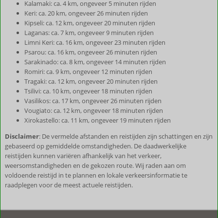
Kalamaki: ca. 4 km, ongeveer 5 minuten rijden
Keri: ca. 20 km, ongeveer 26 minuten rijden
Kipseli: ca. 12 km, ongeveer 20 minuten rijden
Laganas: ca. 7 km, ongeveer 9 minuten rijden
Limni Keri: ca. 16 km, ongeveer 23 minuten rijden
Psarou: ca. 16 km, ongeveer 26 minuten rijden
Sarakinado: ca. 8 km, ongeveer 14 minuten rijden
Romiri: ca. 9 km, ongeveer 12 minuten rijden
Tragaki: ca. 12 km, ongeveer 20 minuten rijden
Tsilivi: ca. 10 km, ongeveer 18 minuten rijden
Vasilikos: ca. 17 km, ongeveer 26 minuten rijden
Vougiato: ca. 12 km, ongeveer 18 minuten rijden
Xirokastello: ca. 11 km, ongeveer 19 minuten rijden
Disclaimer
: De vermelde afstanden en reistijden zijn schattingen en zijn
gebaseerd op gemiddelde omstandigheden. De daadwerkelijke
reistijden kunnen variëren afhankelijk van het verkeer,
weersomstandigheden en de gekozen route. Wij raden aan om
voldoende reistijd in te plannen en lokale verkeersinformatie te
raadplegen voor de meest actuele reistijden.
De
beoordelingen