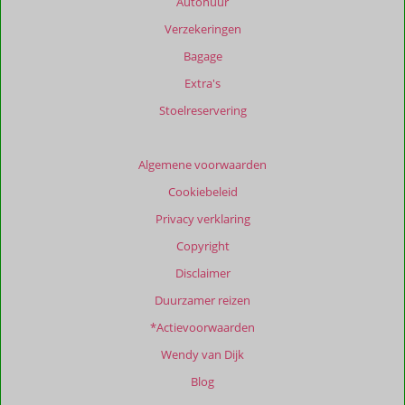
Autohuur
meer
Verzekeringen
weergegeven
om
Bagage
de
Extra's
relevantie
van
Stoelreservering
de
getoonde
beoordelingen
Algemene voorwaarden
te
Cookiebeleid
garanderen.
Meer
Privacy verklaring
info
Copyright
over
onze
Disclaimer
beoordelingen.
Duurzamer reizen
*Actievoorwaarden
Totale
score
Wendy van Dijk
Gebaseerd
Blog
op: