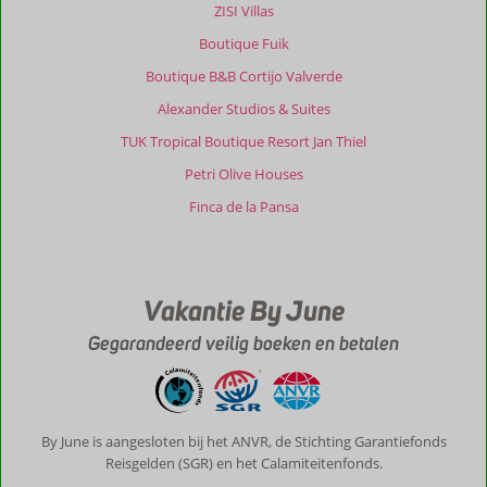
Villas:
ZISI Villas
Ons
Boutique Fuik
mooie,
ruime
Boutique B&B Cortijo Valverde
huisje
Alexander Studios & Suites
was
fantastisch
TUK Tropical Boutique Resort Jan Thiel
gelegen.
Petri Olive Houses
Je
loopt
Finca de la Pansa
zo
uit
de
tuin
Vakantie By June
via
een
Gegarandeerd veilig boeken en betalen
klein
kiezelstrandje
de
zee
in
By June is aangesloten bij het ANVR, de Stichting Garantiefonds
en
Reisgelden (SGR) en het Calamiteitenfonds.
loop