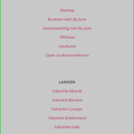
10
beoordelingen
Sitemap
Business with By June
Samenwerking met By June
Scoreverdeling
Affiliates
Algemene indruk
9,1
Eten
7,5
Ligging
9,5
Kamers
9,2
Vacatures
Service
9,7
Wifi kwaliteit
7,9
Open cookievoorkeuren
Prijs/kwaliteit
8,9
Ervaringen
van
onze
LANDEN
klanten
Vakantie Albanië
Filter
reisgezelschap
Vakantie Bonaire
Alle
Vakantie Curaçao
Sorteren
Vakantie Griekenland
op
Vakantie Italië
datum (nieuw > oud)