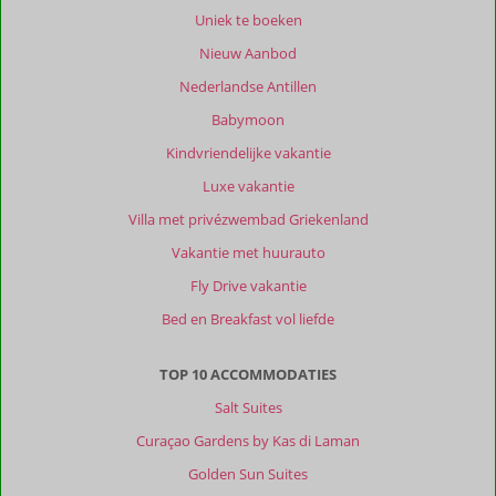
De
Uniek te boeken
accommodatie
Nieuw Aanbod
ligt
centraal
Nederlandse Antillen
gelegen,
Babymoon
zodat
alle
Kindvriendelijke vakantie
bezienswaardigheden
Luxe vakantie
van
het
Villa met privézwembad Griekenland
eiland
Vakantie met huurauto
met
de
Fly Drive vakantie
huurauto
Bed en Breakfast vol liefde
makkelijk
te
bereiken
TOP 10 ACCOMMODATIES
zijn.
Salt Suites
Over
Curaçao Gardens by Kas di Laman
Kavos
Golden Sun Suites
Psarou