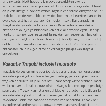
landinwaarts, biedt het dorp je mooie vergezichten over de
azuurblauwe zee en word je omringd door olijf- en wijngaarden. Ideaal
als je van rustige, eindeloze wandelingen in een serene omgeving houdt.
In de lente en de zomer bloeien wilde bloemen en kleurrijke planten in
overvloed, wat het landschap nóg mooier maakt. Een aanrader in
Tragaki is de Byzantijnse kerk van Agios Konstantinos, een stukje
historie dat de rijke geschiedenis van het eiland weerspiegelt. En als je
hunkert naar zon, zee, en strand, breng dan een bezoek aan het kalme
en ongerepte Alykanas-strand. Hier kun je heerlijk wegdromen terwijl je
dobbert in het kraakheldere water van de Ionische Zee. Dit is pas écht
onthaasten en in je eigen ritme de verborgen plekjes van Tragaki
ontdekken.
Vakantie Tragaki inclusief huurauto
Tragaki is dé bestemming voor jou als je verlangt naar een ontspannen
vakantie op Zakynthos, hier is het gemoedelijk, persoonlijk en ben je
weg van de drukte. Of je nu het natuurlandschap wilt verkennen, meer
wil leren over de lokale cultuur of simpelweg wilt luieren op de prachtige
stranden, in Tragaki kan het allemaal. Met je huurauto heb je tijdens je
vakantie alle vrijheid ontdek je op eigen gemak al het bijzondere van
Zakynthos. Benieuwd naar de hoofdstad van het eiland? Bezoek het
levendige Zakynthos-stad, gebouwd in Venetiaanse stijl, vol historie en