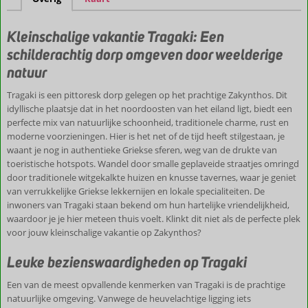
Famillie-
vriendelijk
Kleinschalige vakantie Tragaki: Een
Prachtig
schilderachtig dorp omgeven door weelderige
uitzicht
vanuit
natuur
het
heerlijke
Tragaki is een pittoresk dorp gelegen op het prachtige Zakynthos. Dit
zwembad
idyllische plaatsje dat in het noordoosten van het eiland ligt, biedt een
perfecte mix van natuurlijke schoonheid, traditionele charme, rust en
moderne voorzieningen. Hier is het net of de tijd heeft stilgestaan, je
waant je nog in authentieke Griekse sferen, weg van de drukte van
toeristische hotspots. Wandel door smalle geplaveide straatjes omringd
door traditionele witgekalkte huizen en knusse tavernes, waar je geniet
van verrukkelijke Griekse lekkernijen en lokale specialiteiten. De
inwoners van Tragaki staan bekend om hun hartelijke vriendelijkheid,
waardoor je je hier meteen thuis voelt. Klinkt dit niet als de perfecte plek
voor jouw kleinschalige vakantie op Zakynthos?
Leuke bezienswaardigheden op Tragaki
Een van de meest opvallende kenmerken van Tragaki is de prachtige
natuurlijke omgeving. Vanwege de heuvelachtige ligging iets