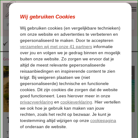
Altijd inclusief huurauto
Griekenland
Home
Zakynthos
Zakynthos
Tragaki
935
va
p.p.
Tragaki
Tragaki is een pittoresk dorp gelegen op het prachtige Zakynthos.