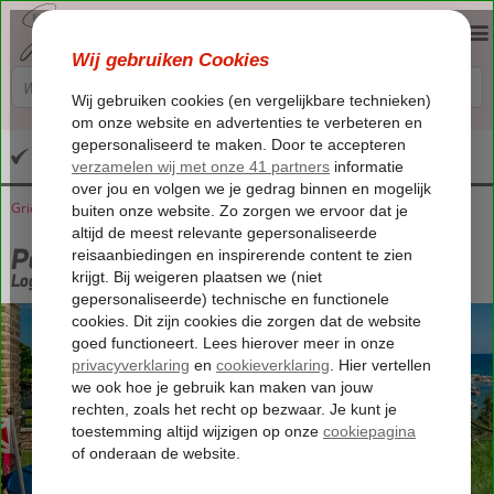
Altijd inclusief huurauto
Griekenland
Home
Zakynthos
Vasilikos
Porto Roma Studios
Porto Roma Studios
Logies en ontbijt
-
Appartement