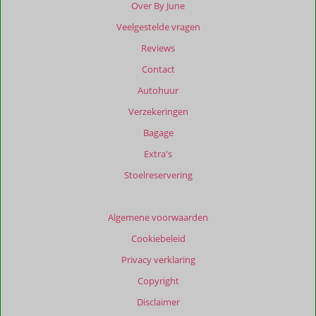
ouder
Over By June
zijn
Veelgestelde vragen
dan
48
Reviews
maanden
Contact
worden
niet
Autohuur
meer
Verzekeringen
weergegeven
om
Bagage
de
Extra's
relevantie
van
Stoelreservering
de
getoonde
beoordelingen
Algemene voorwaarden
te
Cookiebeleid
garanderen.
Meer
Privacy verklaring
info
Copyright
over
onze
Disclaimer
beoordelingen.