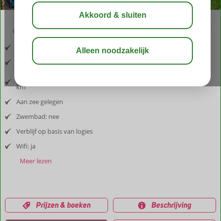
03:05
aug 31°
C
delen
bewaar
Inclusief vlucht en huurauto
Afstand luchthaven: 17 km
Afstand tot dorp: restaurant 80 m, winkel 400 m, dorp Vasilikos 1,5
km
Aan zee gelegen
Zwembad: nee
Verblijf op basis van logies
Wifi: ja
Meer lezen
Prijzen & boeken
Beschrijving