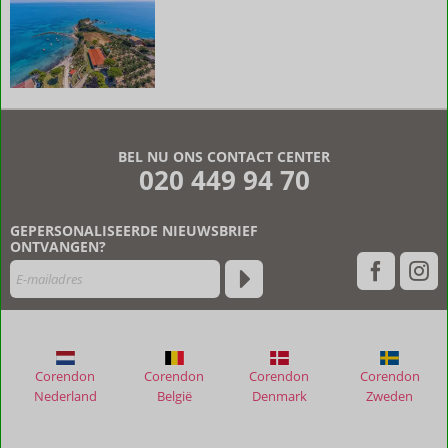
De
beoordelingen
zijn
BEL NU ONS CONTACT CENTER
door
020 449 94 70
onze
klanten
geschreven
GEPERSONALISEERDE NIEUWSBRIEF
na
ONTVANGEN?
hun
verblijf
in
Porto
Roma
Studios
Corendon
Corendon
Corendon
Corendon
Nederland
België
Denmark
Zweden
Beoordelingen
die