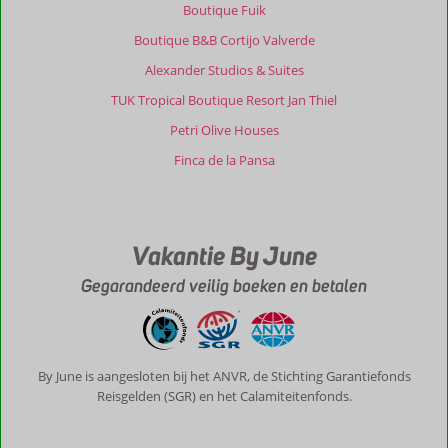
Boutique Fuik
Colle
San
Boutique B&B Cortijo Valverde
Mauro:
Alexander Studios & Suites
Het
is
TUK Tropical Boutique Resort Jan Thiel
een
Petri Olive Houses
prachtig
hotel,
Finca de la Pansa
waar
je
met
open
Vakantie By June
armen
wordt
Gegarandeerd veilig boeken en betalen
ontvangen.
Het
personeel
is
uiterst
By June is aangesloten bij het ANVR, de Stichting Garantiefonds
vriendelijk
Reisgelden (SGR) en het Calamiteitenfonds.
en
staat