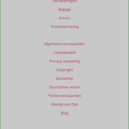
Verzekeringen
weergegeven
om
Bagage
de
Extra's
relevantie
van
Stoelreservering
de
getoonde
beoordelingen
Algemene voorwaarden
te
Cookiebeleid
garanderen.
Meer
Privacy verklaring
info
Copyright
over
onze
Disclaimer
beoordelingen.
Duurzamer reizen
*Actievoorwaarden
Totale
score
Wendy van Dijk
Gebaseerd
Blog
op:
3