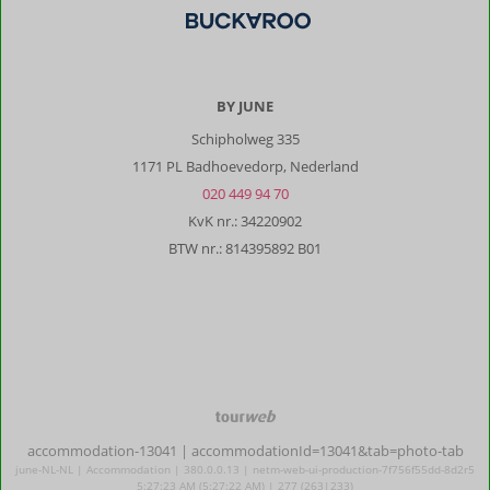
je
graag
te
woord,
het
BY JUNE
enige
Schipholweg 335
minpunt
is
1171 PL Badhoevedorp, Nederland
de
020 449 94 70
taalbarrière
KvK nr.: 34220902
als
BTW nr.: 814395892 B01
je
geen
Italiaans
spreekt/verstaat.
Veel
personeel
spreekt
zelf
TourWeb
weinig
©
Engels
accommodation-13041
| accommodationId=13041&tab=photo-tab
NetMatch
waardoor
june-NL-NL | Accommodation | 380.0.0.13 | netm-web-ui-production-7f756f55dd-8d2r5
5:27:23 AM (5:27:22 AM) | 277 (263|233)