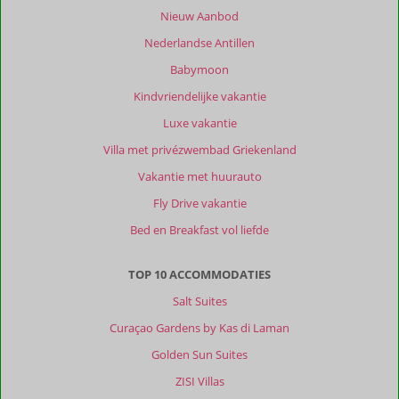
Nieuw Aanbod
vliegveld.
Dit
Nederlandse Antillen
is
Babymoon
wel
wat
Kindvriendelijke vakantie
minder.
Luxe vakantie
Het
dorpje
Villa met privézwembad Griekenland
Caltagirone
Vakantie met huurauto
is
prachtig,
Fly Drive vakantie
er
Bed en Breakfast vol liefde
zijn
veel
leuke
TOP 10 ACCOMMODATIES
keramiek
Salt Suites
winkeltjes
en
Curaçao Gardens by Kas di Laman
leuke
Golden Sun Suites
restaurantjes.
ZISI Villas
Over