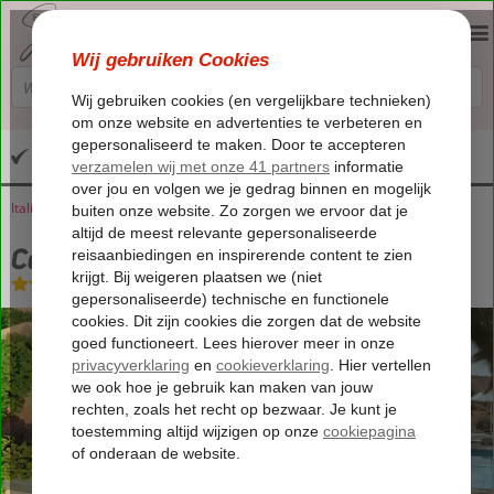
Altijd inclusief huurauto
Italië
Home
Sicilië
Caltagirone
Colle San Mauro
Colle San Mauro
Logies
-
Bed & Breakfast