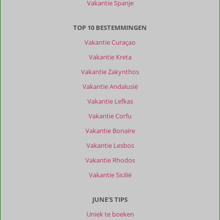
Vakantie Spanje
Leonne
9,0
Nederland
TOP 10 BESTEMMINGEN
Met vrienden
,
07 juli 2026
Vakantie Curaçao
Vakantie Kreta
Over
Vakantie Zakynthos
Caltagirone:
Vakantie Andalusië
Het
Vakantie Lefkas
is
een
Vakantie Corfu
prachtige
Vakantie Bonaire
plek,
het
Vakantie Lesbos
ligt
Vakantie Rhodos
wel
op
Vakantie Sicilië
een
stukje
JUNE'S TIPS
rijden
vanaf
Uniek te boeken
het