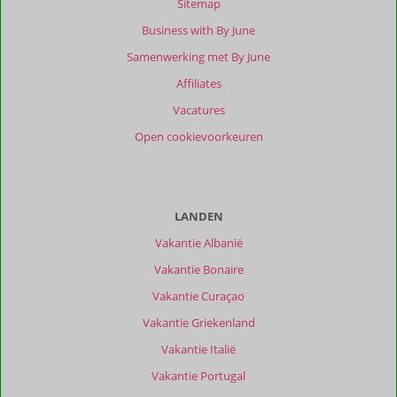
beoordelingen
Sitemap
Business with By June
Samenwerking met By June
Scoreverdeling
Affiliates
Algemene indruk
9,0
Eten
8,3
Ligging
7,3
Kamers
7,7
Vacatures
Service
8,0
Wifi kwaliteit
8,3
Open cookievoorkeuren
Prijs/kwaliteit
8,0
Ervaringen
van
onze
LANDEN
klanten
Vakantie Albanië
Filter
reisgezelschap
Vakantie Bonaire
Alle
Vakantie Curaçao
Sorteren
Vakantie Griekenland
op
Vakantie Italië
datum (nieuw > oud)
Vakantie Portugal