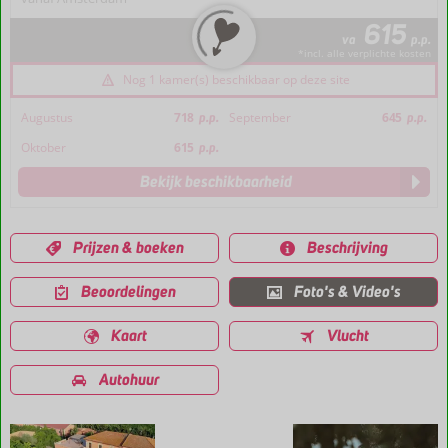
615
va
p.p.
*incl. alle verplichte kosten
Nog 1 kamer(s) beschikbaar op deze site
Augustus
718
p.p.
September
645
p.p.
Oktober
615
p.p.
Bekijk beschikbaarheid
Prijzen & boeken
Beschrijving
Beoordelingen
Foto's & Video's
Kaart
Vlucht
Autohuur