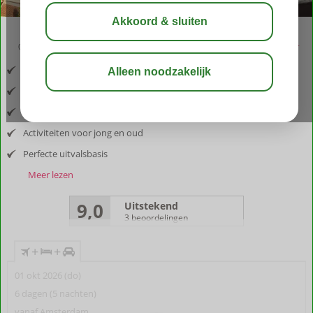
02:50
aug 26°
C
delen
bewaar
Inclusief vlucht en huurauto
Op het Siciliaanse platteland
Voormalig Siciliaans landhuis
Activiteiten voor jong en oud
Perfecte uitvalsbasis
Meer lezen
9,0
Uitstekend
3 beoordelingen
+
+
01 okt 2026 (do)
6 dagen (5 nachten)
vanaf Amsterdam