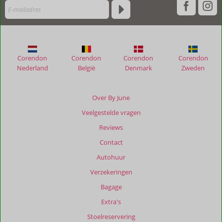
verblijf
in
Casa
Turchetti
Corendon
Corendon
Corendon
Corendon
Beoordelingen
Nederland
België
Denmark
Zweden
die
ouder
zijn
Over By June
dan
Veelgestelde vragen
48
maanden
Reviews
worden
Contact
niet
meer
Autohuur
weergegeven
Verzekeringen
om
de
Bagage
relevantie
Extra's
van
de
Stoelreservering