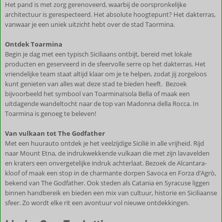
Het pand is met zorg gerenoveerd, waarbij de oorspronkelijke
architectuur is gerespecteerd. Het absolute hoogtepunt? Het dakterras,
vanwaar je een uniek uitzicht hebt over de stad Taormina.
Ontdek Toarmina
Begin je dag met een typisch Siciliaans ontbijt, bereid met lokale
producten en geserveerd in de sfeervolle serre op het dakterras. Het
vriendelijke team staat altijd klaar om je te helpen, zodat jij zorgeloos
kunt genieten van alles wat deze stad te bieden heeft. Bezoek
bijvoorbeeld het symbool van ToarminaIsola Bella of maak een
uitdagende wandeltocht naar de top van Madonna della Rocca. In
Toarmina is genoeg te beleven!
Van vulkaan tot The Godfather
Met een huurauto ontdek je het veelzijdige Sicilië in alle vrijheid. Rijd
naar Mount Etna, de indrukwekkende vulkaan die met zijn lavavelden
en kraters een onvergetelijke indruk achterlaat. Bezoek de Alcantara-
kloof of maak een stop in de charmante dorpen Savoca en Forza d’Agrò,
bekend van The Godfather. Ook steden als Catania en Syracuse liggen
binnen handbereik en bieden een mix van cultuur, historie en Siciliaanse
sfeer. Zo wordt elke rit een avontuur vol nieuwe ontdekkingen.