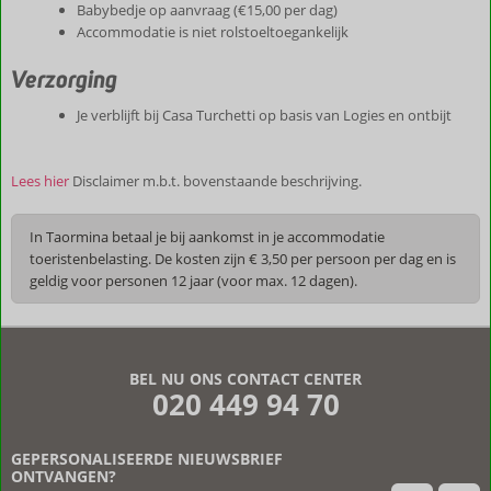
Babybedje op aanvraag (€15,00 per dag)
Accommodatie is niet rolstoeltoegankelijk
Verzorging
Je verblijft bij Casa Turchetti op basis van Logies en ontbijt
Lees hier
Disclaimer m.b.t. bovenstaande beschrijving.
In Taormina betaal je bij aankomst in je accommodatie
toeristenbelasting. De kosten zijn € 3,50 per persoon per dag en is
geldig voor personen 12 jaar (voor max. 12 dagen).
De
beoordelingen
zijn
BEL NU ONS CONTACT CENTER
door
020 449 94 70
onze
klanten
geschreven
GEPERSONALISEERDE NIEUWSBRIEF
na
ONTVANGEN?
hun