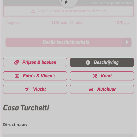
*incl. alle verplichte kosten
Nog 2 kamer(s) beschikbaar op deze site
Augustus
1440
p.p.
Oktober
1378
p.p.
Bekijk beschikbaarheid
Prijzen & boeken
Beschrijving
Foto's & Video's
Kaart
Vlucht
Autohuur
Casa Turchetti
Direct naar: