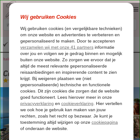
Altijd inclusief huurauto
Italië
Home
Sicilië
Taormina
Casa Turchetti
Casa Turchetti
Logies en ontbijt
-
Hotel