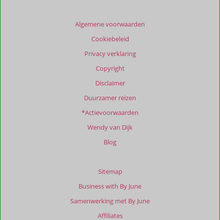
getoonde
beoordelingen
te
Algemene voorwaarden
garanderen.
Cookiebeleid
Meer
info
Privacy verklaring
over
Copyright
onze
beoordelingen.
Disclaimer
Duurzamer reizen
*Actievoorwaarden
Wendy van Dijk
Blog
Sitemap
Business with By June
Samenwerking met By June
Affiliates