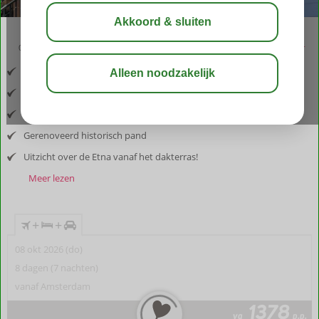
02:50
00:45
aug 26°
C
delen
bewaar
Inclusief vlucht en huurauto
Gelegen in het hart van Toarmina
Ruime kamers
Gerenoveerd historisch pand
Uitzicht over de Etna vanaf het dakterras!
Meer lezen
+
+
08 okt 2026 (do)
8 dagen (7 nachten)
vanaf Amsterdam
1378
va
p.p.