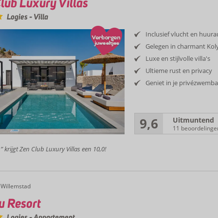
lub Luxury Villas
Logies
-
Villa
Inclusief vlucht en huur
Gelegen in charmant Ko
Luxe en stijlvolle villa's
Ultieme rust en privacy
Geniet in je privézwemb
9,6
Uitmuntend
11 beoordelinge
” krijgt Zen Club Luxury Villas een 10,0!
Willemstad
u Resort
Logies
-
Appartement