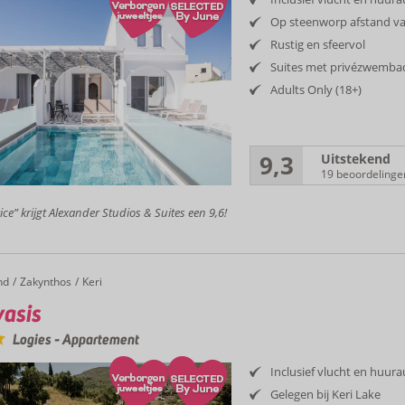
Op steenworp afstand v
Rustig en sfeervol
Suites met privézwemba
Adults Only (18+)
9,3
Uitstekend
19 beoordelinge
ice” krijgt Alexander Studios & Suites een 9,6!
nd
is
Zakynthos
Keri
asis
Logies
-
Appartement
Inclusief vlucht en huur
Gelegen bij Keri Lake