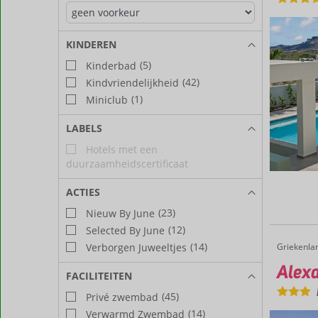
KINDEREN
(5)
Kinderbad
(42)
Kindvriendelijkheid
(1)
Miniclub
LABELS
Hotels met een
duurzaamheidscertificaat
ACTIES
(23)
Nieuw By June
(12)
Selected By June
(14)
Griekenla
Alexander Studios & Suites
Home
Verborgen Juweeltjes
Alexa
FACILITEITEN
(45)
Privé zwembad
(14)
Verwarmd Zwembad