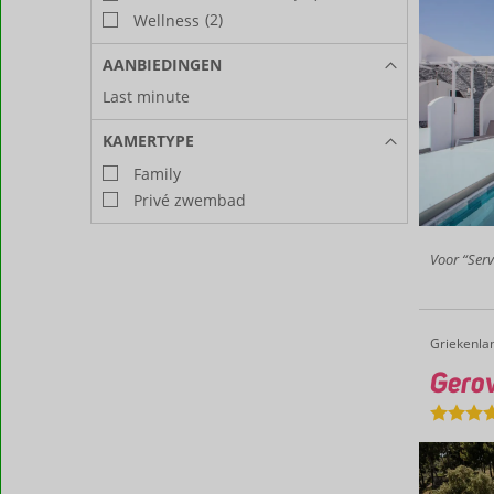
(2)
Wellness
AANBIEDINGEN
Last minute
KAMERTYPE
Family
Privé zwembad
Voor “Serv
Griekenla
Gerovas
Home
Gerov