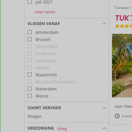
juli 2027
Curaçao
TUK Tropical Boutique Resort Jan Thiel
Home
meer opties
augustus
september
oktober
TUK T
2027
2027
2027
VLIEGEN VANAF
Amsterdam
Brussel
Düsseldorf
Eindhoven
Groningen
Keulen
Maastricht
Münster/Osnabrück
Rotterdam
Weeze
Voor “Eten
SOORT VERVOER
Vliegen
2 rece
VERZORGING
Uitleg