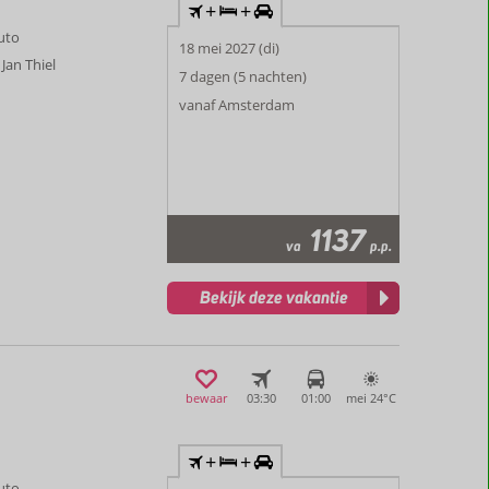
+
+
auto
18 mei 2027 (di)
Jan Thiel
7 dagen (5 nachten)
vanaf Amsterdam
1137
va
p.p.
Bekijk deze vakantie
bewaar
03:30
01:00
mei 24°
C
+
+
auto