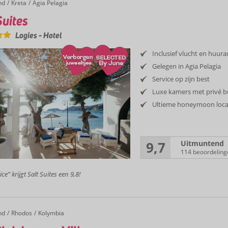
nd
Kreta
Agia Pelagia
Suites
Logies
-
Hotel
Inclusief vlucht en huur
Gelegen in Agia Pelagia
Service op zijn best
Luxe kamers met privé 
Ultieme honeymoon loca
9,7
Uitmuntend
114 beoordeling
ce” krijgt Salt Suites een 9,8!
nd
Rhodos
Kolymbia