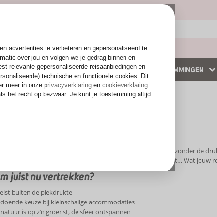
ZOMER 2026
WINTERZON
BESTEMMINGEN
 accommodaties
Weg van de drukte
st minute mei 2027
minute mei 2027
minute vakantie in mei voelt als een voorproefje op de zomer, zonder de dr
opladen in de zon of gewoon genieten van een paar dagen rust… Wat jouw rede
 juist nu vertrekken?
reist buiten de piekdrukte
ldoende keuze bij kleinschalige accommodaties
natuur is op z’n groenst, de sfeer ontspannen