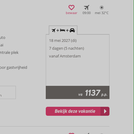
bewaar
09:00
mei 32°
C
+
+
auto
18 mei 2027 (di)
ai
7 dagen (5 nachten)
ntrale plek
vanaf Amsterdam
or gastvrijheid
1137
va
p.p.
n
Bekijk deze vakantie