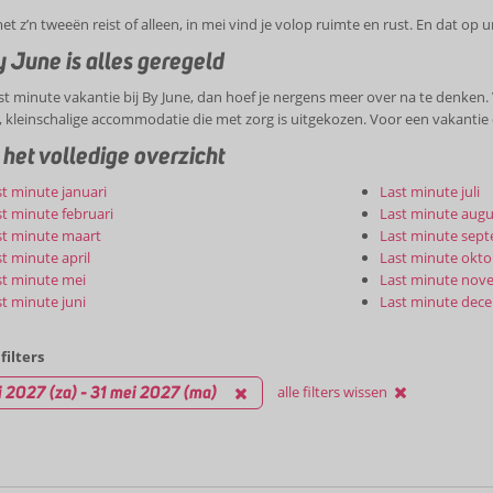
et z’n tweeën reist of alleen, in mei vind je volop ruimte en rust. En dat op u
 June is alles geregeld
st minute vakantie bij By June, dan hoef je nergens meer over na te denken. V
e, kleinschalige accommodatie die met zorg is uitgekozen. Voor een vakantie
 het volledige overzicht
t minute januari
Last minute juli
t minute februari
Last minute augu
st minute maart
Last minute sep
t minute april
Last minute okto
st minute mei
Last minute nov
t minute juni
Last minute dec
filters
 2027 (za) - 31 mei 2027 (ma)
alle filters wissen