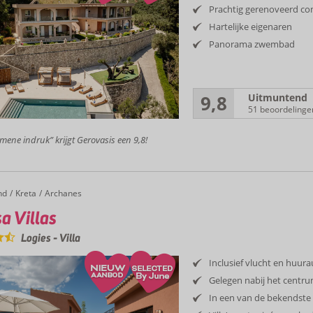
Prachtig gerenoveerd c
Hartelijke eigenaren
Panorama zwembad
9,8
Uitmuntend
51 beoordelinge
mene indruk” krijgt Gerovasis een 9,8!
nd
Kreta
Archanes
a Villas
Logies
-
Villa
Inclusief vlucht en huur
Gelegen nabij het centr
In een van de bekendste