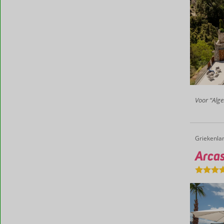
Voor “Alge
Griekenla
Arcasa Villas
Home
Arcas