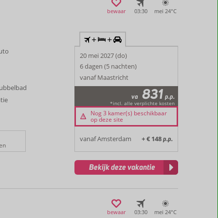
bewaar
03:30
mei 24°
C
+
+
auto
20 mei 2027 (do)
6 dagen (5 nachten)
vanaf Maastricht
bubbelbad
831
va
p.p.
tie
*incl. alle verplichte kosten
Nog 3 kamer(s) beschikbaar
op deze site
vanaf Amsterdam
+ € 148
p.p.
en
Bekijk deze vakantie
bewaar
03:30
mei 24°
C