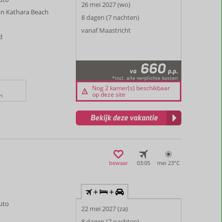
26 mei 2027 (wo)
an Kathara Beach
8 dagen (7 nachten)
vanaf Maastricht
d
660
va
p.p.
*incl. alle verplichte kosten
Nog 2 kamer(s) beschikbaar
op deze site
n
Bekijk deze vakantie
bewaar
03:05
mei 23°
C
+
+
auto
22 mei 2027 (za)
8 dagen (7 nachten)