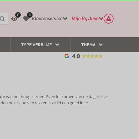
REGISTREER
CONTACT
0
0
Klantenservice
Mijn By June
TYPE VERBLIJF
THEMA
ukte van het hoogseizoen. Even loskomen van de dagelijkse
n ook is, nu vertrekken is altijd een goed idee.