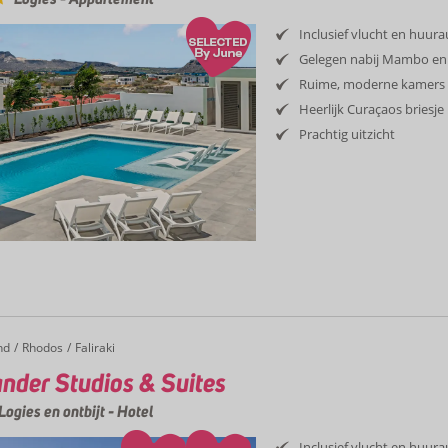
Inclusief vlucht en huur
Gelegen nabij Mambo en 
Ruime, moderne kamers
Heerlijk Curaçaos briesje
Prachtig uitzicht
nd
Rhodos
Faliraki
nder Studios & Suites
Logies en ontbijt
-
Hotel
Inclusief vlucht en huur