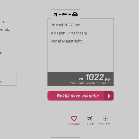
+
+
auto
26 mei 2027 (wo)
lymbia
8 dagen (7 nachten)
vanaf Maastricht
ad
1022
va
p.p.
n
*incl. alle verplichte kosten
Bekijk deze vakantie
bewaar
09:00
mei 32°
C