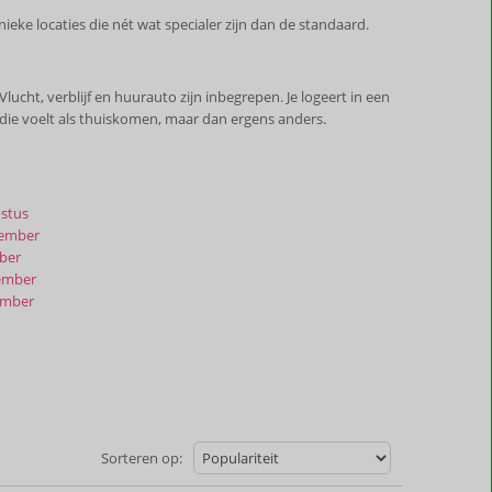
nieke locaties die nét wat specialer zijn dan de standaard.
lucht, verblijf en huurauto zijn inbegrepen. Je logeert in een
 die voelt als thuiskomen, maar dan ergens anders.
stus
tember
ber
ember
ember
Sorteren op: