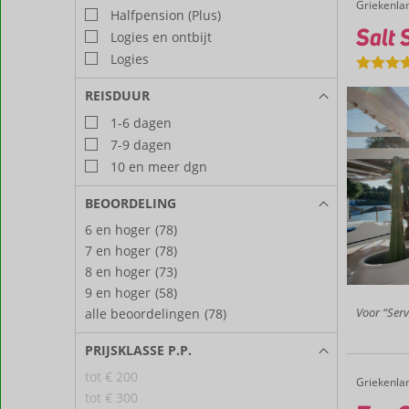
Griekenla
Salt Suites
Home
Halfpension (Plus)
Salt 
Logies en ontbijt
Logies
REISDUUR
1-6 dagen
7-9 dagen
10 en meer dgn
BEOORDELING
6 en hoger
(78)
7 en hoger
(78)
8 en hoger
(73)
9 en hoger
(58)
Voor “Servi
alle beoordelingen
(78)
PRIJSKLASSE P.P.
tot € 200
Griekenla
Zen Club Luxury Villas
Home
tot € 300