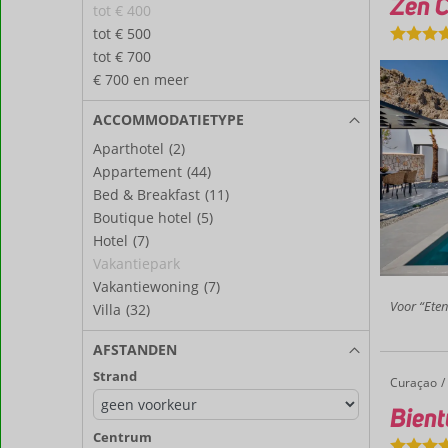
Zen C
tot € 400
tot € 500
tot € 700
€ 700 en meer
ACCOMMODATIETYPE
Aparthotel
(2)
Appartement
(44)
Bed & Breakfast
(11)
Boutique hotel
(5)
Hotel
(7)
Vakantiepark
Vakantiewoning
(7)
Voor “Eten
Villa
(32)
AFSTANDEN
Strand
Curaçao
Bientu Resort
Home
Bient
Centrum