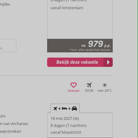
omplex
vanaf Amsterdam
979
va
p.p.
n
*incl. alle verplichte kosten
Bekijk deze vakantie
bewaar
03:30
mei 24°
C
+
+
auto
18 mei 2027 (di)
um van Archanes
8 dagen (7 nachten)
 wijnstreken
vanaf Maastricht