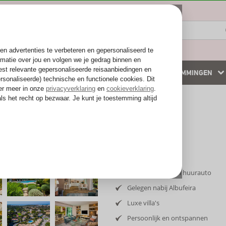
ZOMER 2026
WINTERZON
BESTEMMINGEN
 accommodaties
Weg van de drukte
Inclusief vlucht en huurauto
Gelegen nabij Albufeira
Luxe villa's
Persoonlijk en ontspannen