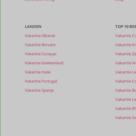
niet
meer
weergegeven
om
LANDEN
TOP 10 B
de
relevantie
Vakantie Albanië
Vakantie C
van
Vakantie Bonaire
Vakantie Kr
de
getoonde
Vakantie Curaçao
Vakantie Z
beoordelingen
Vakantie Griekenland
Vakantie A
te
garanderen.
Vakantie Italië
Vakantie Le
Meer
Vakantie Portugal
Vakantie C
info
over
Vakantie Spanje
Vakantie B
onze
Vakantie L
beoordelingen.
Vakantie R
Vakantie Sic