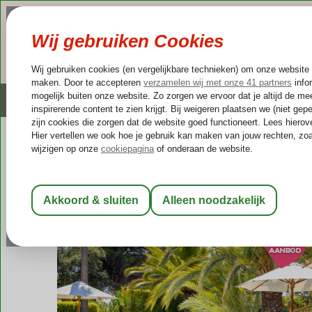
NAZOMER
LAST MINUTES
Altijd inclusief huurauto
Kleinschalige & unieke
Portugal
Home
Algarve
Albufeira
Vila Balaia
Vila Balaia
Logies
-
Villa