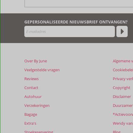
De
beoordelingen
zijn
GEPERSONALISEERDE NIEUWSBRIEF ONTVANGEN?
door
onze
klanten
geschreven
na
hun
verblijf
Over By June
Algemene 
in
Vila
Veelgestelde vragen
Cookiebele
Balaia
Reviews
Privacy ver
Contact
Copyright
Beoordelingen
die
Autohuur
Disclaimer
ouder
Verzekeringen
Duurzamer 
zijn
dan
Bagage
*Actievoor
48
Extra's
Wendy van 
maanden
worden
Stoelreservering
Blog