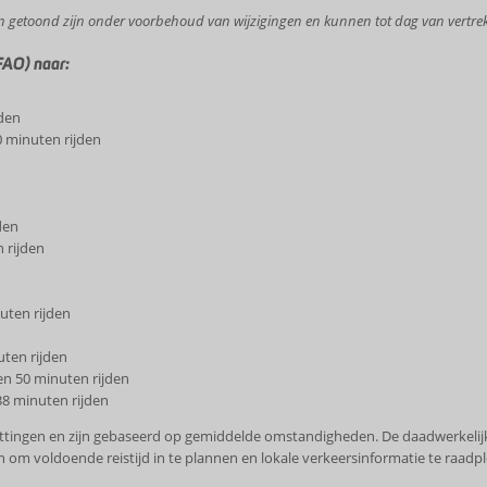
en getoond zijn onder voorbehoud van wijzigingen en kunnen tot dag van vertrek
FAO) naar:
jden
0 minuten rijden
den
 rijden
uten rijden
uten rijden
en 50 minuten rijden
38 minuten rijden
hattingen en zijn gebaseerd op gemiddelde omstandigheden. De daadwerkelijke
m voldoende reistijd in te plannen en lokale verkeersinformatie te raadple