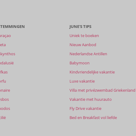
ESTEMMINGEN
JUNE'S TIPS
uraçao
Uniek te boeken
eta
Nieuw Aanbod
akynthos
Nederlandse Antillen
ndalusië
Babymoon
fkas
Kindvriendelijke vakantie
orfu
Luxe vakantie
onaire
Villa met privézwembad Griekenland
esbos
Vakantie met huurauto
hodos
Fly Drive vakantie
ilië
Bed en Breakfast vol liefde