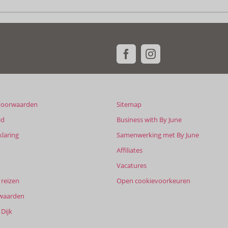
voorwaarden
Sitemap
id
Business with By June
klaring
Samenwerking met By June
Affiliates
Vacatures
reizen
Open cookievoorkeuren
waarden
Dijk