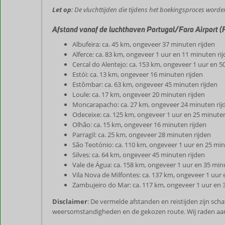
Let op
: De vluchttijden die tijdens het boekingsproces word
Afstand vanaf de luchthaven Portugal/Faro Airport (
Albufeira: ca. 45 km, ongeveer 37 minuten rijden
Alferce: ca. 83 km, ongeveer 1 uur en 11 minuten ri
Cercal do Alentejo: ca. 153 km, ongeveer 1 uur en 5
Estói: ca. 13 km, ongeveer 16 minuten rijden
Estômbar: ca. 63 km, ongeveer 45 minuten rijden
Loule: ca. 17 km, ongeveer 20 minuten rijden
Moncarapacho: ca. 27 km, ongeveer 24 minuten rij
Odeceixe: ca. 125 km, ongeveer 1 uur en 25 minuten
Olhão: ca. 15 km, ongeveer 16 minuten rijden
Parragil: ca. 25 km, ongeveer 28 minuten rijden
São Teotónio: ca. 110 km, ongeveer 1 uur en 25 min
Silves: ca. 64 km, ongeveer 45 minuten rijden
Vale de Água: ca. 158 km, ongeveer 1 uur en 35 min
Vila Nova de Milfontes: ca. 137 km, ongeveer 1 uur 
Zambujeiro do Mar: ca. 117 km, ongeveer 1 uur en 
Disclaimer
: De vermelde afstanden en reistijden zijn sc
weersomstandigheden en de gekozen route. Wij raden aan o