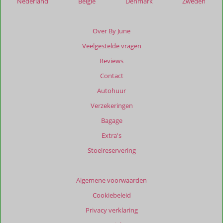
Nederland
België
Denmark
Zweden
die
ouder
zijn
Over By June
dan
Veelgestelde vragen
48
maanden
Reviews
worden
Contact
niet
meer
Autohuur
weergegeven
Verzekeringen
om
de
Bagage
relevantie
Extra's
van
de
Stoelreservering
getoonde
beoordelingen
te
Algemene voorwaarden
garanderen.
Cookiebeleid
Meer
info
Privacy verklaring
over