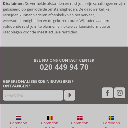
Disclaimer
: De vermelde afstanden en reistijden zijn schattingen en zijn
gebaseerd op gemiddelde omstandigheden. De daadwerkelijke
reistijden kunnen variëren afhankelijk van het verkeer,
weersomstandigheden en de gekozen route. Wij raden aan om
voldoende reistijd in te plannen en lokale verkeersinformatie te
raadplegen voor de meest actuele reistijden.
De
beoordelingen
zijn
BEL NU ONS CONTACT CENTER
door
020 449 94 70
onze
klanten
geschreven
GEPERSONALISEERDE NIEUWSBRIEF
na
ONTVANGEN?
hun
verblijf
in
Villa
Cerrinho
Corendon
Corendon
Corendon
Corendon
Beoordelingen