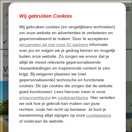
Altijd inclusief huurauto
Portugal
Home
Algarve
Albufeira
Villa Cerrinho
Villa Cerrinho
Logies
-
Villa