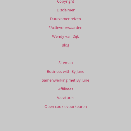
Copyright
onze
beoordelingen.
Disclaimer
Duurzamer reizen
*Actievoorwaarden
Wendy van Dijk
Blog
Sitemap
Business with By June
Samenwerking met By June
Affiliates
Vacatures
Open cookievoorkeuren