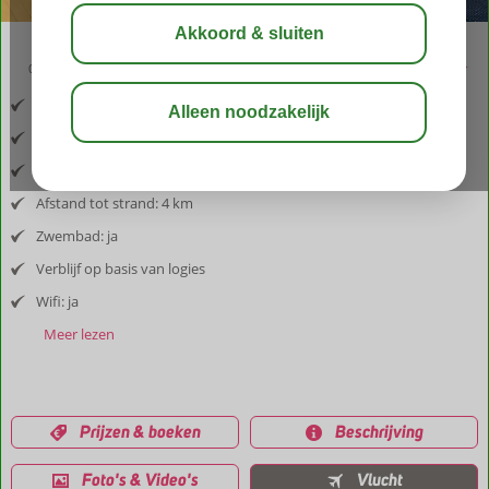
03:05
aug 32°
C
delen
bewaar
Inclusief vlucht en huurauto
Afstand luchthaven: 47 km
Afstand tot dorp: Albufeira ligt op 3 km
Afstand tot strand: 4 km
Zwembad: ja
Verblijf op basis van logies
Wifi: ja
Meer lezen
Prijzen & boeken
Beschrijving
Foto's & Video's
Vlucht