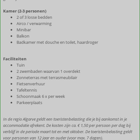
Kamer (2-3 personen)
2 of 3 losse bedden
Airco / verwarming
Minibar
Balkon
Badkamer met douche en toilet, haardroger
Faciliteiten
Tuin
2 zwembaden waarvan 1 overdekt
Zonneterras met terrasmeubilair
Fietsenverhuur
Tafeltennis
Schoonmaak 6 x per week
Parkeerplaats
In de regio Algarve geldt een toeristenbelasting die je bij aankomst in je
accommodatie afrekent. De kosten zijn ca. € 1,50 per persoon per dag bij
verblijf in de periode maart tot en met oktober. De toeristenbelasting geldt
voor personen van 12 jaar en ouder (voor max. 7 dagen).