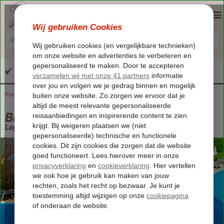
Altijd inclusief huurauto
Portugal
Home
Algarve
Boliqueime
Boutique Boliqueime
Boutique Boliqueime
Logies