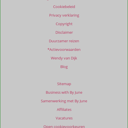
garanderen.
Cookiebeleid
Meer
info
Privacy verklaring
over
Copyright
onze
beoordelingen.
Disclaimer
Duurzamer reizen
*Actievoorwaarden
Wendy van Dijk
Blog
Sitemap
Business with By June
Samenwerking met By June
Affiliates
Vacatures
Open cookievoorkeuren