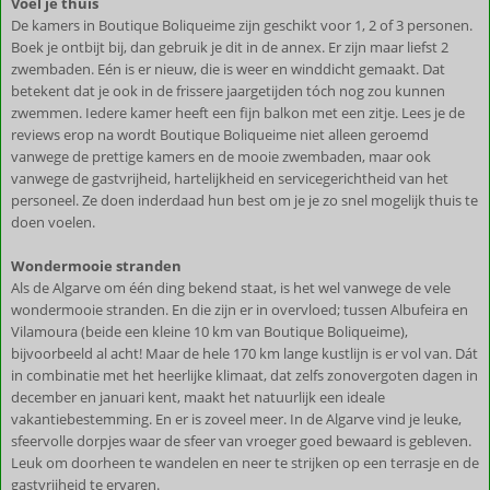
Voel je thuis
De kamers in Boutique Boliqueime zijn geschikt voor 1, 2 of 3 personen.
Boek je ontbijt bij, dan gebruik je dit in de annex. Er zijn maar liefst 2
zwembaden. Eén is er nieuw, die is weer en winddicht gemaakt. Dat
betekent dat je ook in de frissere jaargetijden tóch nog zou kunnen
zwemmen. Iedere kamer heeft een fijn balkon met een zitje. Lees je de
reviews erop na wordt Boutique Boliqueime niet alleen geroemd
vanwege de prettige kamers en de mooie zwembaden, maar ook
vanwege de gastvrijheid, hartelijkheid en servicegerichtheid van het
personeel. Ze doen inderdaad hun best om je je zo snel mogelijk thuis te
doen voelen.
Wondermooie stranden
Als de Algarve om één ding bekend staat, is het wel vanwege de vele
wondermooie stranden. En die zijn er in overvloed; tussen Albufeira en
Vilamoura (beide een kleine 10 km van Boutique Boliqueime),
bijvoorbeeld al acht! Maar de hele 170 km lange kustlijn is er vol van. Dát
in combinatie met het heerlijke klimaat, dat zelfs zonovergoten dagen in
december en januari kent, maakt het natuurlijk een ideale
vakantiebestemming. En er is zoveel meer. In de Algarve vind je leuke,
sfeervolle dorpjes waar de sfeer van vroeger goed bewaard is gebleven.
Leuk om doorheen te wandelen en neer te strijken op een terrasje en de
gastvrijheid te ervaren.