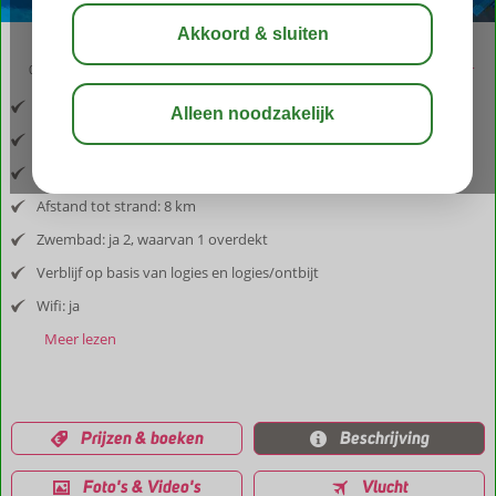
03:05
aug 32°
C
delen
bewaar
Inclusief vlucht en huurauto
Afstand luchthaven: 28 km
Afstand tot dorp: in het dorp
Afstand tot strand: 8 km
Zwembad: ja 2, waarvan 1 overdekt
Verblijf op basis van logies en logies/ontbijt
Wifi: ja
Meer lezen
Prijzen & boeken
Beschrijving
Foto's & Video's
Vlucht