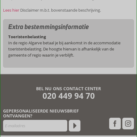
Lees hier
Disclaimer m.b.t. bovenstaande beschrijving.
Extra bestemmingsinformatie
Toeristenbelasting
In de regio Algarve betaal je bij aankomst in de accommodatie
toeristenbelasting. De hoogte hiervan is afhankelijk van de
gemeente of regio waarin je verblijft.
De
beoordelingen
zijn
BEL NU ONS CONTACT CENTER
door
020 449 94 70
onze
klanten
geschreven
GEPERSONALISEERDE NIEUWSBRIEF
na
ONTVANGEN?
hun
verblijf
in