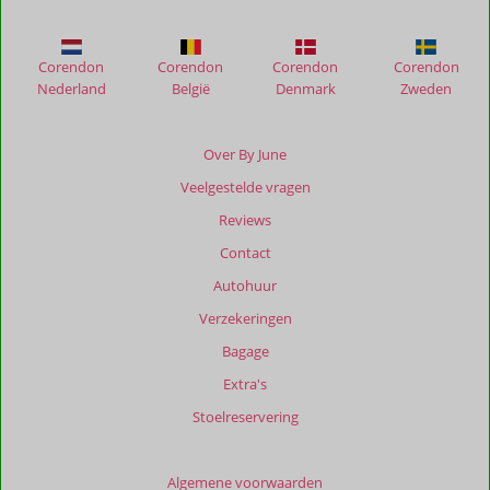
Boutique
Boliqueime
Corendon
Corendon
Corendon
Corendon
Beoordelingen
Nederland
België
Denmark
Zweden
die
ouder
zijn
Over By June
dan
Veelgestelde vragen
48
maanden
Reviews
worden
Contact
niet
meer
Autohuur
weergegeven
Verzekeringen
om
de
Bagage
relevantie
Extra's
van
de
Stoelreservering
getoonde
beoordelingen
te
Algemene voorwaarden