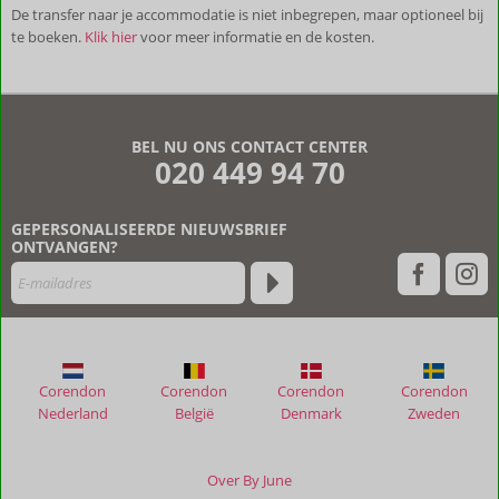
De transfer naar je accommodatie is niet inbegrepen, maar optioneel bij
te boeken.
Klik hier
voor meer informatie en de kosten.
De
beoordelingen
zijn
BEL NU ONS CONTACT CENTER
door
020 449 94 70
onze
klanten
geschreven
GEPERSONALISEERDE NIEUWSBRIEF
na
ONTVANGEN?
hun
verblijf
in
Quinta
Cova
do
Corendon
Corendon
Corendon
Corendon
Milho
Nederland
België
Denmark
Zweden
Beoordelingen
die
Over By June
ouder