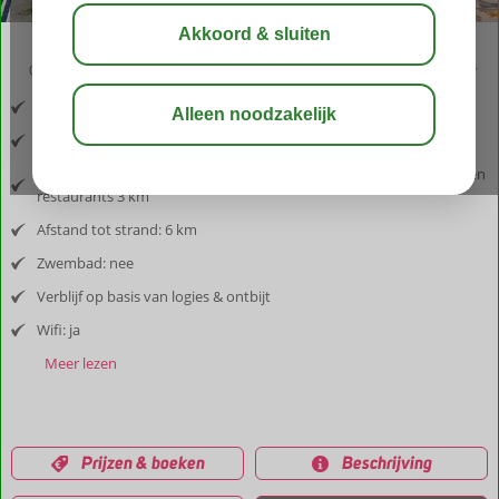
04:10
00:10
aug 23°
C
delen
bewaar
Inclusief vlucht en huurauto
Afstand luchthaven: 6 km
Afstand tot dorp: Centrum Santa Cruz 6 km. Winkels, supermarkt en
restaurants 3 km
Afstand tot strand: 6 km
Zwembad: nee
Verblijf op basis van logies & ontbijt
Wifi: ja
Meer lezen
Prijzen & boeken
Beschrijving