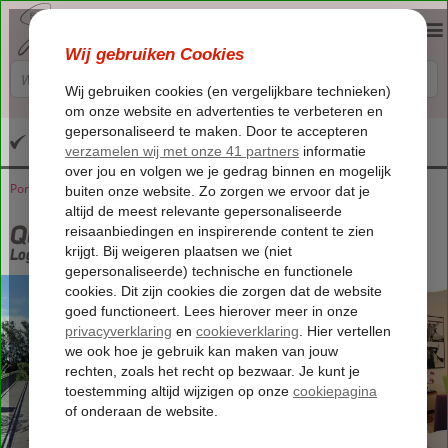
Altijd inclusief huurauto
Portugal
Home
Madeira
Santa Cruz
Quinta Cova do Milho
Quinta Cova do Milho
Logies en ontbijt
-
Hotel