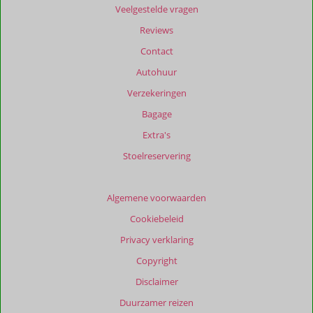
Veelgestelde vragen
zijn
dan
Reviews
48
Contact
maanden
worden
Autohuur
niet
Verzekeringen
meer
weergegeven
Bagage
om
Extra's
de
relevantie
Stoelreservering
van
de
getoonde
Algemene voorwaarden
beoordelingen
Cookiebeleid
te
garanderen.
Privacy verklaring
Meer
Copyright
info
over
Disclaimer
onze
Duurzamer reizen
beoordelingen.