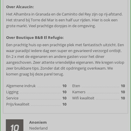
Over Alcaucín:
Het Alhambra in Granada en de Caminito del Rey zijn op rij-afstand.
Het strand bij Torre del Mar is een half uur rijden. Hier is ook een
grote markt. Veel prachtige dorpjes in de omgeving.
Over Boutique B&B El Refugio:
Een prachtig huis op een prachtige plek met fantastisch uitzicht. Een
waar paradijs! iedere dag een super en gevarieerd verzorgd ontbijt.
En 2 x met de eigenaren en andere gasten voor het diner
aangeschoven. Zeer attente vriendelijke eigenaren. We kregen volop
zeer bruikbare tips. Zonder dat dit opdringerig overkwam. We
komen graag bij deze parel terug.
Algemene indruk
10
Eten
10
Ligging
10
Kamers
10
Service
10
Wifi kwaliteit
10
Prijs/kwaliteit
10
Anoniem
10
Nederland