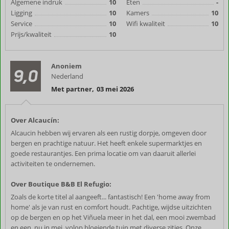
Algemene indruk
10
Eten
-
Ligging
10
Kamers
10
Service
10
Wifi kwaliteit
10
Prijs/kwaliteit
10
Anoniem
9,0
Nederland
Met partner
,
03 mei 2026
Over Alcaucín:
Alcaucin hebben wij ervaren als een rustig dorpje, omgeven door
bergen en prachtige natuur. Het heeft enkele supermarktjes en
goede restaurantjes. Een prima locatie om van daaruit allerlei
activiteiten te ondernemen.
Over Boutique B&B El Refugio:
Zoals de korte titel al aangeeft... fantastisch! Een 'home away from
home' als je van rust en comfort houdt. Pachtige, wijdse uitzichten
op de bergen en op het Viñuela meer in het dal, een mooi zwembad
en een, nu in mei, volop bloeiende tuin met diverse zitjes. Onze