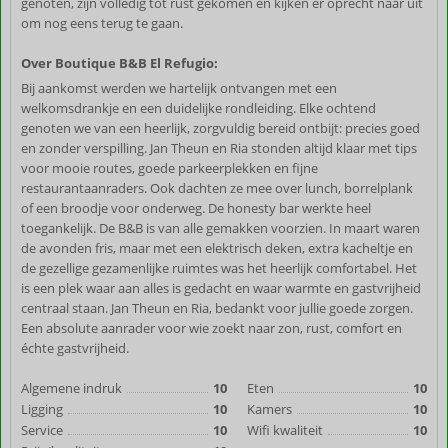
genoten, zijn volledig tot rust gekomen en kijken er oprecht naar uit
om nog eens terug te gaan.
Over Boutique B&B El Refugio:
Bij aankomst werden we hartelijk ontvangen met een
welkomsdrankje en een duidelijke rondleiding. Elke ochtend
genoten we van een heerlijk, zorgvuldig bereid ontbijt: precies goed
en zonder verspilling. Jan Theun en Ria stonden altijd klaar met tips
voor mooie routes, goede parkeerplekken en fijne
restaurantaanraders. Ook dachten ze mee over lunch, borrelplank
of een broodje voor onderweg. De honesty bar werkte heel
toegankelijk. De B&B is van alle gemakken voorzien. In maart waren
de avonden fris, maar met een elektrisch deken, extra kacheltje en
de gezellige gezamenlijke ruimtes was het heerlijk comfortabel. Het
is een plek waar aan alles is gedacht en waar warmte en gastvrijheid
centraal staan. Jan Theun en Ria, bedankt voor jullie goede zorgen.
Een absolute aanrader voor wie zoekt naar zon, rust, comfort en
échte gastvrijheid.
Algemene indruk
10
Eten
10
Ligging
10
Kamers
10
Service
10
Wifi kwaliteit
10