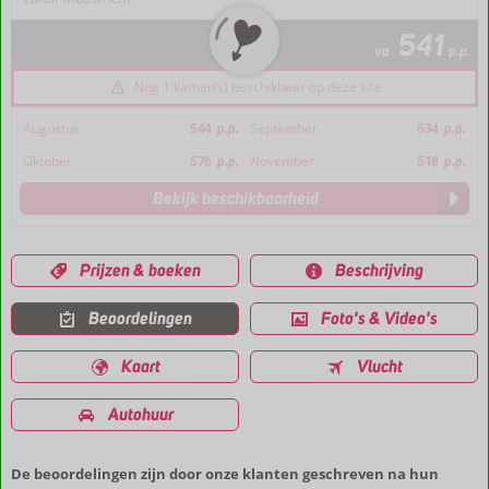
541
va
p.p.
Nog 1 kamer(s) beschikbaar op deze site
Augustus
544
p.p.
September
634
p.p.
Oktober
576
p.p.
November
518
p.p.
Bekijk beschikbaarheid
Prijzen & boeken
Beschrijving
Beoordelingen
Foto's & Video's
Kaart
Vlucht
Autohuur
De beoordelingen zijn door onze klanten geschreven na hun