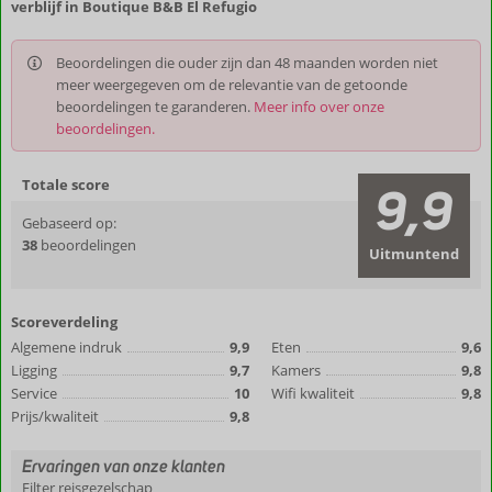
verblijf in Boutique B&B El Refugio
Beoordelingen die ouder zijn dan 48 maanden worden niet
meer weergegeven om de relevantie van de getoonde
beoordelingen te garanderen.
Meer info over onze
beoordelingen.
Totale score
9,9
Gebaseerd op:
38
beoordelingen
Uitmuntend
Scoreverdeling
Algemene indruk
9,9
Eten
9,6
Ligging
9,7
Kamers
9,8
Service
10
Wifi kwaliteit
9,8
Prijs/kwaliteit
9,8
Ervaringen van onze klanten
Filter reisgezelschap