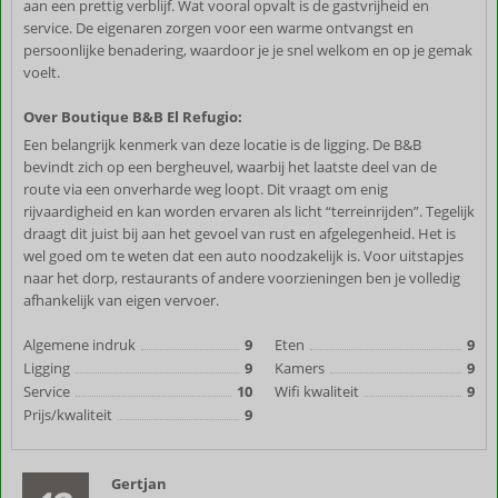
aan een prettig verblijf. Wat vooral opvalt is de gastvrijheid en
service. De eigenaren zorgen voor een warme ontvangst en
persoonlijke benadering, waardoor je je snel welkom en op je gemak
voelt.
Over Boutique B&B El Refugio:
Een belangrijk kenmerk van deze locatie is de ligging. De B&B
bevindt zich op een bergheuvel, waarbij het laatste deel van de
route via een onverharde weg loopt. Dit vraagt om enig
rijvaardigheid en kan worden ervaren als licht “terreinrijden”. Tegelijk
draagt dit juist bij aan het gevoel van rust en afgelegenheid. Het is
wel goed om te weten dat een auto noodzakelijk is. Voor uitstapjes
naar het dorp, restaurants of andere voorzieningen ben je volledig
afhankelijk van eigen vervoer.
Algemene indruk
9
Eten
9
Ligging
9
Kamers
9
Service
10
Wifi kwaliteit
9
Prijs/kwaliteit
9
Gertjan