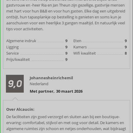
gastvrouw en -heer Ria en Jan Theun zijn gezellige, gastvrije mensen
met hart voor hun B&B en voor hun gasten. Elke dag een uitgebreid
ontbijt, hun tapasplankje op bestelling is genieten en soms kun je
aanschuiven voor een heerlijke 3 gangen maaltijd. En natuurlijk veel
tips voor activiteiten.
Algemene indruk
9
Eten
9
Ligging
9
Kamers
9
Service
9
Wifi kwaliteit
8
Prijs/kwaliteit
9
Johannesheinrichemil
9,0
Nederland
Met partner
,
30 maart 2026
Over Alcaucín:
De faciliteiten zijn goed verzorgd en sluiten aan bij een boutique-
ervaring: comfortabel, stijlvol en met oog voor detail. De kamers en
algemene ruimtes zijn schoon en netjes onderhouden, wat bijdraagt