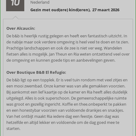
10
Nederland
Gezin met oud(ere) kind(eren)
,
27 maart 2026
Over Alcaucín:
De b&b is heerlijk rustig gelegen en heeft een fantastisch uitzicht. In
de nabije maar ook verdere omgeving is heel veel te doen en te zien.
Prachtige landschappen en ook de zee is niet ver weg. Wandelen
fietsen alles is mogelijk. Jan Theun en Ria weten ontzettend veel over
de omgeving en kunnen goede tips en aanbevelingen geven.
Over Boutique B&B El Refugio:
De b&b ligt op een topplek. Er is veel tuin rondom met veel zitjes en
een mooi zwembad. Onze kamer was van alle gemakken voorzien.
Bij aankomst een lief kaartje op de kamer en Ria heeft alles duidelijk
uitgelegd. Alles is ook superschoon. De gemeenschappelijke ruimte
was groot en gezellig ingericht. Koffie en thee.onbeperkt te pakken
en een honestybar voorzien van voldoende drankjes en snackjes.
Van het ontbijt maakt Ria iedere dag een feestje. Geen dag was
hetzelfde en altijd lekker en voldoende om de dag goed mee te
starten.