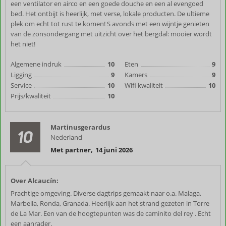
een ventilator en airco en een goede douche en een al evengoed
bed. Het ontbijt is heerlijk, met verse, lokale producten. De ultieme
plek om echt tot rust te komen! S avonds met een wijntje genieten
van de zonsondergang met uitzicht over het bergdal: mooier wordt
het niet!
Algemene indruk
10
Eten
9
Ligging
9
Kamers
9
Service
10
Wifi kwaliteit
10
Prijs/kwaliteit
10
Martinusgerardus
10
Nederland
Met partner
,
14 juni 2026
Over Alcaucín:
Prachtige omgeving. Diverse dagtrips gemaakt naar o.a. Malaga,
Marbella, Ronda, Granada. Heerlijk aan het strand gezeten in Torre
de La Mar. Een van de hoogtepunten was de caminito del rey . Echt
een aanrader.