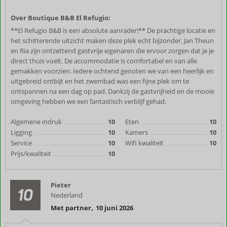
Over Boutique B&B El Refugio:
**El Refugio B&B is een absolute aanrader!** De prachtige locatie en
het schitterende uitzicht maken deze plek echt bijzonder. Jan Theun
en Ria zijn ontzettend gastvrije eigenaren die ervoor zorgen dat je je
direct thuis voelt. De accommodatie is comfortabel en van alle
gemakken voorzien. Iedere ochtend genoten we van een heerlijk en
uitgebreid ontbijt en het zwembad was een fijne plek om te
ontspannen na een dag op pad. Dankzij de gastvrijheid en de mooie
omgeving hebben we een fantastisch verblijf gehad.
Algemene indruk
10
Eten
10
Ligging
10
Kamers
10
Service
10
Wifi kwaliteit
10
Prijs/kwaliteit
10
Pieter
10
Nederland
Met partner
,
10 juni 2026