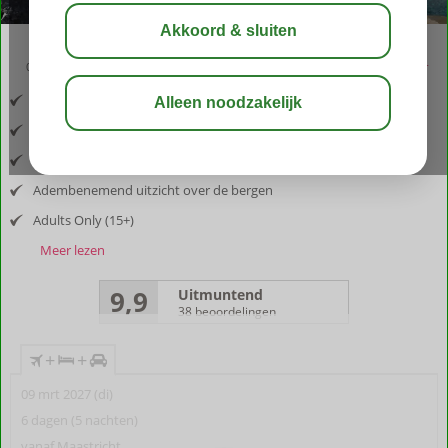
03:05
aug 33°
C
delen
bewaar
Inclusief vlucht en huurauto
Aan de voet van het natuurpark Sierra de Tejeda
Authentieke Bed & Breakfast
Adembenemend uitzicht over de bergen
Adults Only (15+)
Meer lezen
9,9
Uitmuntend
38 beoordelingen
+
+
09 mrt 2027 (di)
6 dagen (5 nachten)
vanaf Maastricht