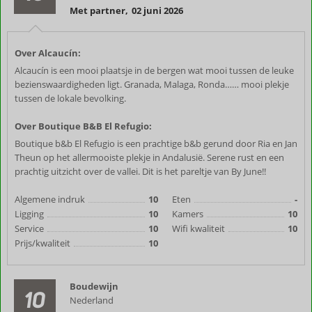
Met partner
,
02 juni 2026
Over Alcaucín:
Alcaucín is een mooi plaatsje in de bergen wat mooi tussen de leuke
bezienswaardigheden ligt. Granada, Malaga, Ronda…… mooi plekje
tussen de lokale bevolking.
Over Boutique B&B El Refugio:
Boutique b&b El Refugio is een prachtige b&b gerund door Ria en Jan
Theun op het allermooiste plekje in Andalusië. Serene rust en een
prachtig uitzicht over de vallei. Dit is het pareltje van By June!!
Algemene indruk
10
Eten
-
Ligging
10
Kamers
10
Service
10
Wifi kwaliteit
10
Prijs/kwaliteit
10
Boudewijn
10
Nederland