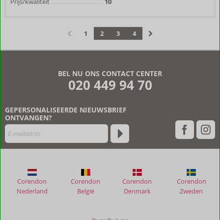
Prijs/kwaliteit
10
1
2
3
4
‹
›
BEL NU ONS CONTACT CENTER
020 449 94 70
GEPERSONALISEERDE NIEUWSBRIEF
ONTVANGEN?
Corendon
Corendon
Corendon
Corendon
Nederland
België
Denmark
Zweden