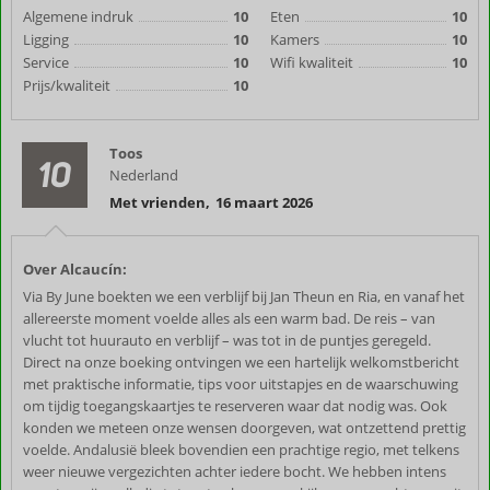
Algemene indruk
10
Eten
10
Ligging
10
Kamers
10
Service
10
Wifi kwaliteit
10
Prijs/kwaliteit
10
Toos
10
Nederland
Met vrienden
,
16 maart 2026
Over Alcaucín:
Via By June boekten we een verblijf bij Jan Theun en Ria, en vanaf het
allereerste moment voelde alles als een warm bad. De reis – van
vlucht tot huurauto en verblijf – was tot in de puntjes geregeld.
Direct na onze boeking ontvingen we een hartelijk welkomstbericht
met praktische informatie, tips voor uitstapjes en de waarschuwing
om tijdig toegangskaartjes te reserveren waar dat nodig was. Ook
konden we meteen onze wensen doorgeven, wat ontzettend prettig
voelde. Andalusië bleek bovendien een prachtige regio, met telkens
weer nieuwe vergezichten achter iedere bocht. We hebben intens