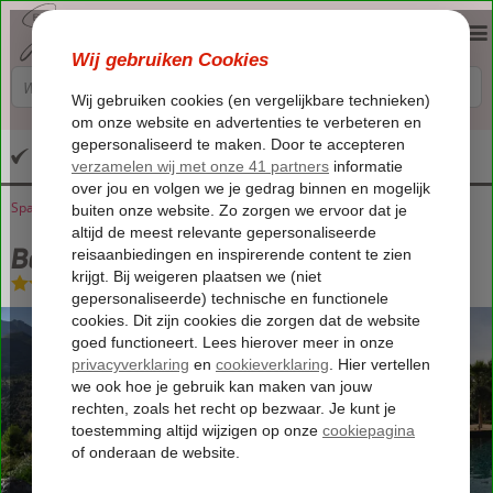
Altijd inclusief huurauto
Spanje
Home
Andalusië
Alcaucín
Boutique B&B El Refugio
Boutique B&B El Refugio
Logies en ontbijt
-
Bed & Breakfast