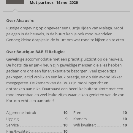
Met partner
,
14 mei 2026
Over Alcaucín:
Rustige omgeving op ongeveer een uurtje rijden van Malaga. Mooi
gelegen in de heuvels, in de buurt kan je ook mooi wandelen.
Genoeg kleine dorpjes in de buurt om wat rond te kijken en te eten.
Over Boutique B&B El Refugio:
Geweldige accommodatie met een prachtig uitzicht op de heuvels.
De hosts Ria en Jan-Theun zijn geweldige mensen die alles hebben
gedaan om ons een fijne vakantie te bezorgen. Veel goede tips
gekregen, altijd vrolijk en een leuk praatje, en op één avond lekker
meegegeten. De kamers van de B&B zijn mooi ingericht en
ontbreken aan niks. Daarnaast een heerlijke buitenruimte met een
mooi zwembad en veel leuke zitjes waar je kan genieten van de zon.
Kortom echt een aanrader!
Algemene indruk
10
Eten
10
Ligging
9
Kamers
10
Service
10
Wifi kwaliteit
10
Prijs/kwaliteit
10