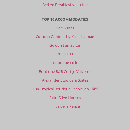
Bed en Breakfast vol liefde
kustplaatsen
wil
vermijden
TOP 10 ACCOMMODATIES
is
Salt Suites
dit
een
Curaçao Gardens by Kas di Laman
prima
Golden Sun Suites
bestemming.
De
ZISI Villas
streek
Boutique Fuik
Andalusië
is
Boutique B&B Cortijo Valverde
erg
Alexander Studios & Suites
uitgestrekt.
Enkele
TUK Tropical Boutique Resort Jan Thiel
mooie
Petri Olive Houses
bezienswaardigheden
of
Finca de la Pansa
activiteiten
liggen
daarom
wel