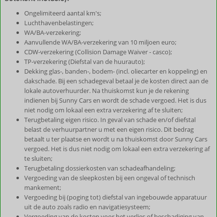
Ongelimiteerd aantal km's;
Luchthavenbelastingen;
WA/BA-verzekering;
Aanvullende WA/BA-verzekering van 10 miljoen euro;
CDW-verzekering (Collision Damage Waiver - casco);
TP-verzekering (Diefstal van de huurauto);
Dekking glas-, banden-, bodem- (incl. oliecarter en koppeling) en
dakschade. Bij een schadegeval betaal je de kosten direct aan de
lokale autoverhuurder. Na thuiskomst kun je de rekening
indienen bij Sunny Cars en wordt de schade vergoed. Het is dus
niet nodig om lokaal een extra verzekering af te sluiten;
Terugbetaling eigen risico. In geval van schade en/of diefstal
belast de verhuurpartner u met een eigen risico. Dit bedrag
betaalt u ter plaatse en wordt u na thuiskomst door Sunny Cars
vergoed. Het is dus niet nodig om lokaal een extra verzekering af
te sluiten;
Terugbetaling dossierkosten van schadeafhandeling;
Vergoeding van de sleepkosten bij een ongeval of technisch
mankement;
Vergoeding bij (poging tot) diefstal van ingebouwde apparatuur
uit de auto zoals radio en navigatiesysteem;
Vergoeding van de kosten voor het verlies of beschadiging van