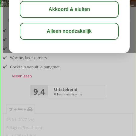
03:05
aug 33°
C
delen
bewaar
Inclusief vlucht en huurauto
Gelegen bij Alhaurin el Grande
Moderne finca met panoramazicht
Warme, luxe kamers
Cocktails vanuit je hangmat
Meer lezen
9,4
Uitstekend
9 beoordelingen
+
+
28 feb 2027 (zo)
6 dagen (5 nachten)
vanaf Maastricht