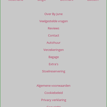
die
ouder
zijn
Over By June
dan
Veelgestelde vragen
48
maanden
Reviews
worden
Contact
niet
meer
Autohuur
weergegeven
Verzekeringen
om
de
Bagage
relevantie
Extra's
van
de
Stoelreservering
getoonde
beoordelingen
te
Algemene voorwaarden
garanderen.
Cookiebeleid
Meer
info
Privacy verklaring
over