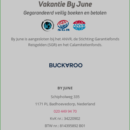
Vakantie By June
op
enige
Gegarandeerd veilig boeken en betalen
rijafstand
van
de
Finca.
By June is aangesloten bij het ANVR, de Stichting Garantiefonds
Over
Reisgelden (SGR) en het Calamiteitenfonds.
Finca
Besito:
De
Finca
wordt
gerund
door
BY JUNE
een
Schipholweg 335
zeer
gastvrije
1171 PL Badhoevedorp, Nederland
en
020 449 94 70
behulpzame
KvK nr.: 34220902
Nederlandse
BTW nr.: 814395892 B01
familie.