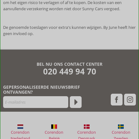
om het eigen risico te verlagen of af te kopen. De kosten van een
aanvullende verzekering worden niet door Sunny Cars vergoed.
De genoemde toeslagen voor extra's kunnen wijzigen. By June heeft hier
geen invloed op.
De
beoordelingen
zijn
BEL NU ONS CONTACT CENTER
door
020 449 94 70
onze
klanten
geschreven
GEPERSONALISEERDE NIEUWSBRIEF
na
ONTVANGEN?
hun
verblijf
in
Finca
Besito
Corendon
Corendon
Corendon
Corendon
Beoordelingen
Nederland
België
Denmark
Zweden