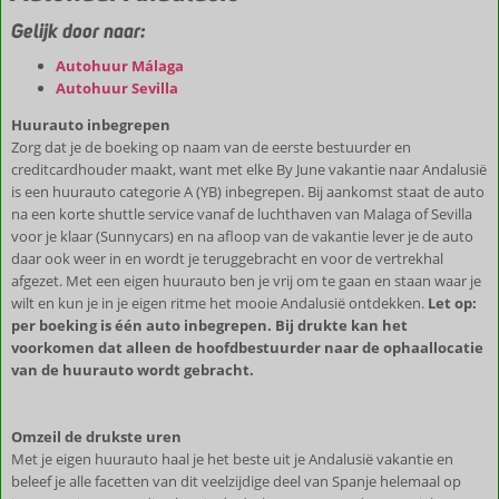
Gelijk door naar:
Autohuur Málaga
Autohuur Sevilla
Huurauto inbegrepen
Zorg dat je de boeking op naam van de eerste bestuurder en
creditcardhouder maakt, want met elke By June vakantie naar Andalusië
is een huurauto categorie A (YB) inbegrepen. Bij aankomst staat de auto
na een korte shuttle service vanaf de luchthaven van Malaga of Sevilla
voor je klaar (Sunnycars) en na afloop van de vakantie lever je de auto
daar ook weer in en wordt je teruggebracht en voor de vertrekhal
afgezet. Met een eigen huurauto ben je vrij om te gaan en staan waar je
wilt en kun je in je eigen ritme het mooie Andalusië ontdekken.
Let op:
per boeking is één auto inbegrepen. Bij drukte kan het
voorkomen dat alleen de hoofdbestuurder naar de ophaallocatie
van de huurauto wordt gebracht.
Omzeil de drukste uren
Met je eigen huurauto haal je het beste uit je Andalusië vakantie en
beleef je alle facetten van dit veelzijdige deel van Spanje helemaal op