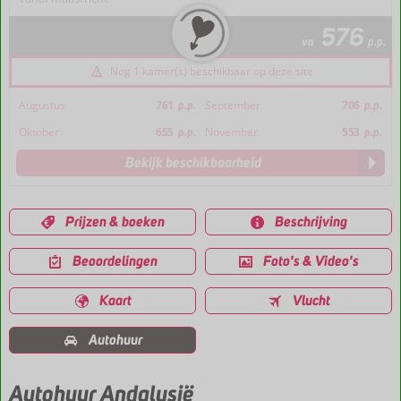
576
va
p.p.
Nog 1 kamer(s) beschikbaar op deze site
Augustus
761
p.p.
September
706
p.p.
Oktober
655
p.p.
November
553
p.p.
Bekijk beschikbaarheid
Prijzen & boeken
Beschrijving
Beoordelingen
Foto's & Video's
Kaart
Vlucht
Autohuur
Autohuur Andalusië