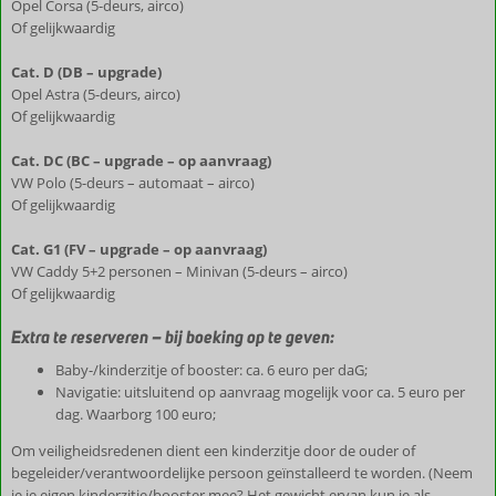
Opel Corsa (5-deurs, airco)
Of gelijkwaardig
Cat. D (DB – upgrade)
Opel Astra (5-deurs, airco)
Of gelijkwaardig
Cat. DC (BC – upgrade – op aanvraag)
VW Polo (5-deurs – automaat – airco)
Of gelijkwaardig
Cat. G1 (FV – upgrade – op aanvraag)
VW Caddy 5+2 personen – Minivan (5-deurs – airco)
Of gelijkwaardig
Extra te reserveren – bij boeking op te geven:
Baby-/kinderzitje of booster: ca. 6 euro per daG;
Navigatie: uitsluitend op aanvraag mogelijk voor ca. 5 euro per
dag. Waarborg 100 euro;
Om veiligheidsredenen dient een kinderzitje door de ouder of
begeleider/verantwoordelijke persoon geïnstalleerd te worden. (Neem
je je eigen kinderzitje/booster mee? Het gewicht ervan kun je als