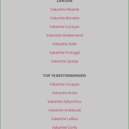
LANDEN
Filter
Vakantie Albanië
reisgezelschap
Vakantie Bonaire
Alle
Vakantie Curaçao
Sorteren
op
Vakantie Griekenland
datum (nieuw > oud)
Vakantie Italië
Vakantie Portugal
Anoniem
9,0
Vakantie Spanje
Nederland
Gezin met oud(ere) kind(eren)
TOP 10 BESTEMMINGEN
,
28 juni 2026
Vakantie Curaçao
Vakantie Kreta
Over
Alhaurín
Vakantie Zakynthos
el
Vakantie Andalusië
Grande:
Vakantie Lefkas
De
mooie
Vakantie Corfu