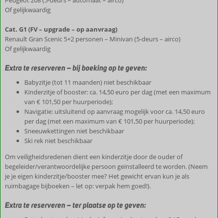
Peugeot 208 (5-deurs – automaat – airco)
Of gelijkwaardig
Cat. G1 (FV – upgrade – op aanvraag)
Renault Gran Scenic 5+2 personen – Minivan (5-deurs – airco)
Of gelijkwaardig
Extra te reserveren – bij boeking op te geven:
Babyzitje (tot 11 maanden) niet beschikbaar
Kinderzitje of booster: ca. 14,50 euro per dag (met een maximum
van € 101,50 per huurperiode);
Navigatie: uitsluitend op aanvraag mogelijk voor ca. 14,50 euro
per dag (met een maximum van € 101,50 per huurperiode);
Sneeuwkettingen niet beschikbaar
Ski rek niet beschikbaar
Om veiligheidsredenen dient een kinderzitje door de ouder of
begeleider/verantwoordelijke persoon geïnstalleerd te worden. (Neem
je je eigen kinderzitje/booster mee? Het gewicht ervan kun je als
ruimbagage bijboeken – let op: verpak hem goed!).
Extra te reserveren – ter plaatse op te geven: