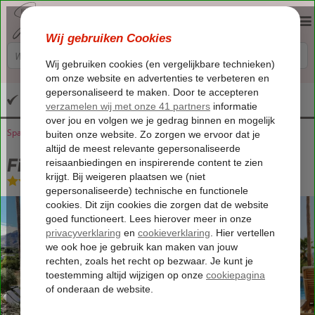
Altijd inclusief huurauto
Spanje
Home
Andalusië
Alhaurín el Grande
Finca Besito
Finca Besito
Logies
-
Bed & Breakfast