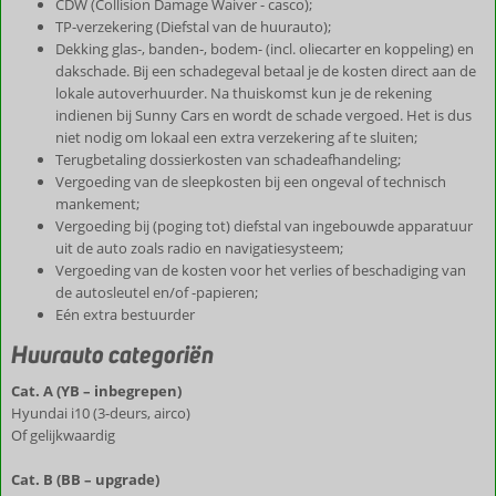
CDW (Collision Damage Waiver - casco);
TP-verzekering (Diefstal van de huurauto);
Dekking glas-, banden-, bodem- (incl. oliecarter en koppeling) en
dakschade. Bij een schadegeval betaal je de kosten direct aan de
lokale autoverhuurder. Na thuiskomst kun je de rekening
indienen bij Sunny Cars en wordt de schade vergoed. Het is dus
niet nodig om lokaal een extra verzekering af te sluiten;
Terugbetaling dossierkosten van schadeafhandeling;
Vergoeding van de sleepkosten bij een ongeval of technisch
mankement;
Vergoeding bij (poging tot) diefstal van ingebouwde apparatuur
uit de auto zoals radio en navigatiesysteem;
Vergoeding van de kosten voor het verlies of beschadiging van
de autosleutel en/of -papieren;
Eén extra bestuurder
Huurauto categoriën
Cat. A (YB – inbegrepen)
Hyundai i10 (3-deurs, airco)
Of gelijkwaardig
Cat. B (BB – upgrade)