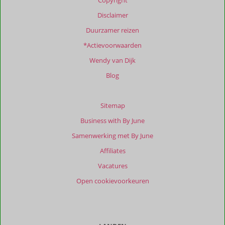
Copyright
onze
beoordelingen.
Disclaimer
Duurzamer reizen
Totale
*Actievoorwaarden
score
Wendy van Dijk
Gebaseerd
op:
Blog
9
beoordelingen
Sitemap
Business with By June
Scoreverdeling
Samenwerking met By June
Algemene indruk
9,4
Eten
9,6
Affiliates
Ligging
9,4
Kamers
9,8
Service
9,8
Wifi kwaliteit
9,8
Vacatures
Prijs/kwaliteit
9,1
Open cookievoorkeuren
Ervaringen
van
onze
klanten