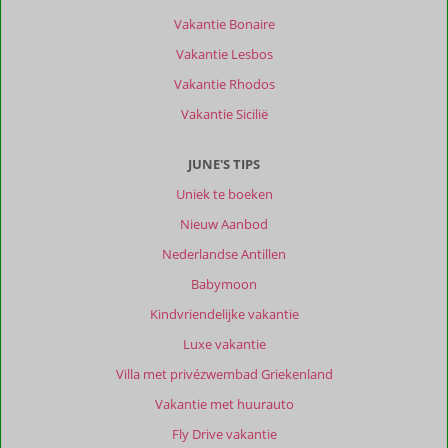
Finca
Vakantie Bonaire
is
landelijk
Vakantie Lesbos
en
Vakantie Rhodos
rustig
gelegen
Vakantie Sicilië
op
ca.
JUNE'S TIPS
30
min
Uniek te boeken
rijden
Nieuw Aanbod
vanaf
het
Nederlandse Antillen
vliegveld,
Babymoon
Malaga
en
Kindvriendelijke vakantie
het
Luxe vakantie
strand.
Dus
Villa met privézwembad Griekenland
voor
Vakantie met huurauto
wie
de
Fly Drive vakantie
drukke