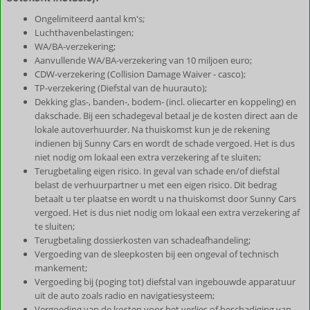
Ongelimiteerd aantal km's;
Luchthavenbelastingen;
WA/BA-verzekering;
Aanvullende WA/BA-verzekering van 10 miljoen euro;
CDW-verzekering (Collision Damage Waiver - casco);
TP-verzekering (Diefstal van de huurauto);
Dekking glas-, banden-, bodem- (incl. oliecarter en koppeling) en
dakschade. Bij een schadegeval betaal je de kosten direct aan de
lokale autoverhuurder. Na thuiskomst kun je de rekening
indienen bij Sunny Cars en wordt de schade vergoed. Het is dus
niet nodig om lokaal een extra verzekering af te sluiten;
Terugbetaling eigen risico. In geval van schade en/of diefstal
belast de verhuurpartner u met een eigen risico. Dit bedrag
betaalt u ter plaatse en wordt u na thuiskomst door Sunny Cars
vergoed. Het is dus niet nodig om lokaal een extra verzekering af
te sluiten;
Terugbetaling dossierkosten van schadeafhandeling;
Vergoeding van de sleepkosten bij een ongeval of technisch
mankement;
Vergoeding bij (poging tot) diefstal van ingebouwde apparatuur
uit de auto zoals radio en navigatiesysteem;
Vergoeding van de kosten voor het verlies of beschadiging van