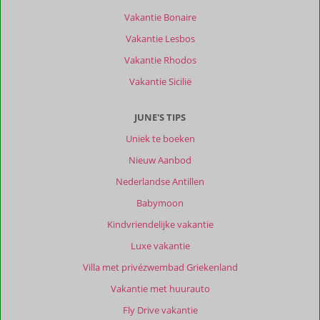
Op
Vakantie Bonaire
5/10
minuten
Vakantie Lesbos
rijd
Vakantie Rhodos
afstand
alles
Vakantie Sicilië
te
vinden
JUNE'S TIPS
restaurants,
supermarkt,
Uniek te boeken
winkeltjes,
Nieuw Aanbod
strand,
drukte
Nederlandse Antillen
:)
Babymoon
Over
Kindvriendelijke vakantie
Finca
Luxe vakantie
La
Vida
Villa met privézwembad Griekenland
Loca:
Vakantie met huurauto
Mega
mega
Fly Drive vakantie