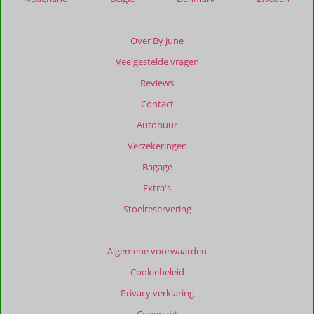
Beoordelingen
die
Over By June
ouder
Veelgestelde vragen
zijn
dan
Reviews
48
Contact
maanden
worden
Autohuur
niet
Verzekeringen
meer
weergegeven
Bagage
om
Extra's
de
relevantie
Stoelreservering
van
de
getoonde
Algemene voorwaarden
beoordelingen
Cookiebeleid
te
garanderen.
Privacy verklaring
Meer