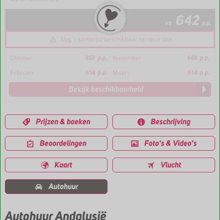
642
va
p.p.
Nog 1 kamer(s) beschikbaar op deze site
Oktober
807
p.p.
November
668
p.p.
Februari
614
p.p.
Maart
614
p.p.
Bekijk beschikbaarheid
Prijzen & boeken
Beschrijving
Beoordelingen
Foto's & Video's
Kaart
Vlucht
Autohuur
Autohuur Andalusië