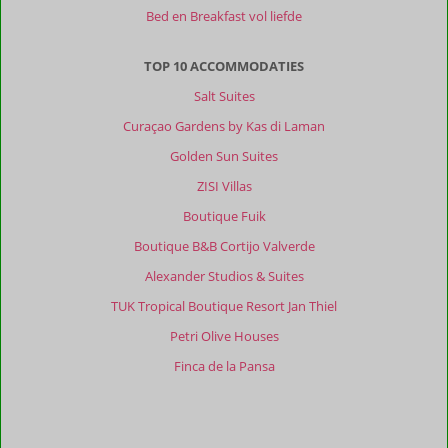
je
Bed en Breakfast vol liefde
eigen
tropisch
eilandje,
TOP 10 ACCOMMODATIES
eigenaars
Salt Suites
Tim
en
Curaçao Gardens by Kas di Laman
Lieven
Golden Sun Suites
zijn
goud
ZISI Villas
waard,
Boutique Fuik
niks
is
Boutique B&B Cortijo Valverde
teveel.
Alexander Studios & Suites
Heerlijk
uitgebreid
TUK Tropical Boutique Resort Jan Thiel
ontbijt
Petri Olive Houses
van
alles
Finca de la Pansa
voorzien,
het
eten
op