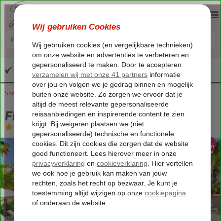
Altijd inclusief huurauto
Spanje
Home
Andalusië
Benalmadena
Finca La Vida Loca
Finca La Vida Loca
Logies en ontbijt
-
Bed & Breakfast