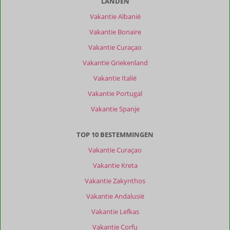
van
LANDEN
onze
Vakantie Albanië
klanten
Filter
Vakantie Bonaire
reisgezelschap
Vakantie Curaçao
Alle
Vakantie Griekenland
Sorteren
Vakantie Italië
op
datum (nieuw > oud)
Vakantie Portugal
Vakantie Spanje
Margretha
10
Nederland
TOP 10 BESTEMMINGEN
Met partner
Vakantie Curaçao
,
05 juli 2026
Vakantie Kreta
Vakantie Zakynthos
Over
Vakantie Andalusië
Benalmadena:
Vakantie Lefkas
Geweldig
rustig.
Vakantie Corfu