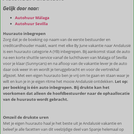
Gelijk door naar:
Autohuur Málaga
Autohuur Sevilla
Huurauto inbegrepen
Zorg dat je de boeking op naam van de eerste bestuurder en
creditcardhouder maakt, want met elke By June vakantie naar Andalusië
is een huurauto categorie A (YB) inbegrepen. Bij aankomst staat de auto
na een korte shuttle service vanaf de luchthaven van Malaga of Sevilla
voor je klaar (Sunnycars) en na afloop van de vakantie lever je de auto
daar ook weer in en wordt je teruggebracht en voor de vertrekhal
afgezet. Met een eigen huurauto ben je vrij om te gaan en staan waar je
wilt en kun je in je eigen ritme het mooie Andalusië ontdekken.
Let op:
per boeking is één auto inbegrepen. Bij drukte kan het
voorkomen dat alleen de hoofdbestuurder naar de ophaallocatie
van de huurauto wordt gebracht.
Omzeil de drukste uren
Met je eigen huurauto haal je het beste uit je Andalusië vakantie en
beleef je alle facetten van dit veelzijdige deel van Spanje helemaal op