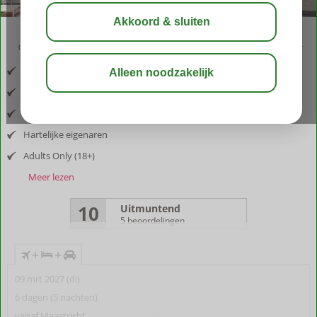
03:05
aug 33°
C
delen
bewaar
Inclusief vlucht en huurauto
Gelegen in Benalmádena Pueblo
Perfecte plek voor levensgenieters
Hartelijke eigenaren
Adults Only (18+)
Meer lezen
10
Uitmuntend
5 beoordelingen
+
+
09 mrt 2027 (di)
6 dagen (5 nachten)
vanaf Maastricht