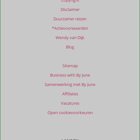
Copyright
info
over
Disclaimer
onze
Duurzamer reizen
beoordelingen.
*Actievoorwaarden
Totale
Wendy van Dijk
score
Blog
Gebaseerd
op:
5
Sitemap
beoordelingen
Business with By June
Samenwerking met By June
Scoreverdeling
Affiliates
Algemene indruk
10
Eten
10
Vacatures
Ligging
9,8
Kamers
10
Open cookievoorkeuren
Service
10
Wifi kwaliteit
9,8
Prijs/kwaliteit
9,6
Ervaringen