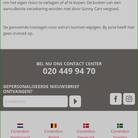
om het eigen risico te verlagen of af te kopen. De kosten van een
aanvullende verzekering worden niet door Sunny Cars vergoed.
De genoemde toeslagen voor extra's kunnen wijzigen. By June heeft hier
geen invloed op.
De
beoordelingen
zijn
BEL NU ONS CONTACT CENTER
door
020 449 94 70
onze
klanten
geschreven
GEPERSONALISEERDE NIEUWSBRIEF
na
ONTVANGEN?
hun
verblijf
in
Finca
La
Vida
Corendon
Corendon
Corendon
Corendon
Loca
Nederland
België
Denmark
Zweden