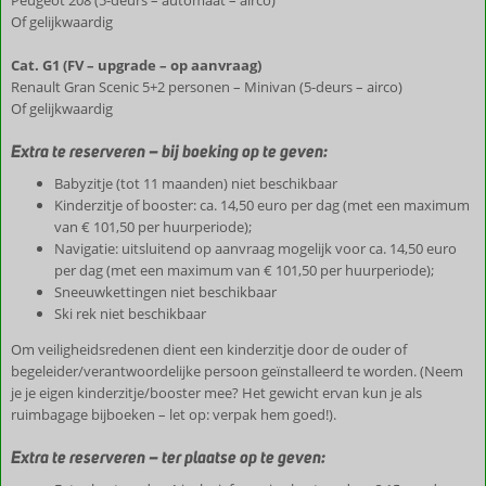
Peugeot 208 (5-deurs – automaat – airco)
Of gelijkwaardig
Cat. G1 (FV – upgrade – op aanvraag)
Renault Gran Scenic 5+2 personen – Minivan (5-deurs – airco)
Of gelijkwaardig
Extra te reserveren – bij boeking op te geven:
Babyzitje (tot 11 maanden) niet beschikbaar
Kinderzitje of booster: ca. 14,50 euro per dag (met een maximum
van € 101,50 per huurperiode);
Navigatie: uitsluitend op aanvraag mogelijk voor ca. 14,50 euro
per dag (met een maximum van € 101,50 per huurperiode);
Sneeuwkettingen niet beschikbaar
Ski rek niet beschikbaar
Om veiligheidsredenen dient een kinderzitje door de ouder of
begeleider/verantwoordelijke persoon geïnstalleerd te worden. (Neem
je je eigen kinderzitje/booster mee? Het gewicht ervan kun je als
ruimbagage bijboeken – let op: verpak hem goed!).
Extra te reserveren – ter plaatse op te geven: