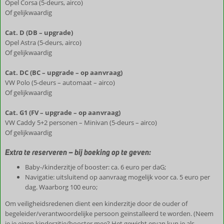
Opel Corsa (5-deurs, airco)
Of gelijkwaardig
Cat. D (DB – upgrade)
Opel Astra (5-deurs, airco)
Of gelijkwaardig
Cat. DC (BC – upgrade – op aanvraag)
VW Polo (5-deurs – automaat – airco)
Of gelijkwaardig
Cat. G1 (FV – upgrade – op aanvraag)
VW Caddy 5+2 personen – Minivan (5-deurs – airco)
Of gelijkwaardig
Extra te reserveren – bij boeking op te geven:
Baby-/kinderzitje of booster: ca. 6 euro per daG;
Navigatie: uitsluitend op aanvraag mogelijk voor ca. 5 euro per
dag. Waarborg 100 euro;
Om veiligheidsredenen dient een kinderzitje door de ouder of
begeleider/verantwoordelijke persoon geïnstalleerd te worden. (Neem
je je eigen kinderzitje/booster mee? Het gewicht ervan kun je als