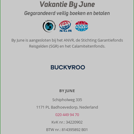
Vakantie By June
bestelling
is
Gegarandeerd veilig boeken en betalen
ook
heerlijk!!!
Wat
een
luxe,
By June is aangesloten bij het ANVR, de Stichting Garantiefonds
kunnen
Reisgelden (SGR) en het Calamiteitenfonds.
niet
wachten
weer
te
gaan
:)
BY JUNE
Algemene indruk
10
Eten
10
Schipholweg 335
Ligging
10
Kamers
10
Service
10
Wifi kwaliteit
10
1171 PL Badhoevedorp, Nederland
Prijs/kwaliteit
10
020 449 94 70
KvK nr.: 34220902
BTW nr.: 814395892 B01
Martinus