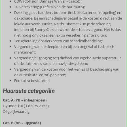
CDW (Collision Damage Waiver - casco);
TP-verzekering (Diefstal van de huurauto);
Dekking glas-, banden-, bodem- (incl. oliecarter en koppeling) en
dakschade. Bij een schadegeval betaal je de kosten direct aan de
lokale autoverhuurder. Na thuiskomst kun je de rekening
indienen bij Sunny Cars en wordt de schade vergoed. Het is dus
niet nodig om lokaal een extra verzekering af te sluiten;
Terugbetaling dossierkosten van schadeafhandeling;
Vergoeding van de sleepkosten bij een ongeval of technisch
mankement;
Vergoeding bij (poging tot) diefstal van ingebouwde apparatuur
uit de auto zoals radio en navigatiesysteem;
Vergoeding van de kosten voor het verlies of beschadiging van
de autosleutel en/of -papieren;
Eén extra bestuurder
Huurauto categoriën
Cat. A (YB – inbegrepen)
Hyundai i10 (3-deurs, airco)
Of gelijkwaardig
Cat. B (BB – upgrade)