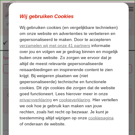
Altijd inclusief huurauto
Spanje
Home
Andalusië
Andalusië
Colmenar
Filter 0 aanbiedingen
Voor de gekozen criteria hebben we helaas geen
mogelijkheden. Tip: verwijder een of meerdere criteria om toch
mogelijkheden te vinden.
Kaart