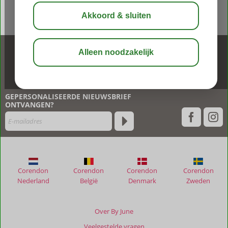
BEL NU ONS CONTACT CENTER
020 449 94 70
GEPERSONALISEERDE NIEUWSBRIEF
ONTVANGEN?
Corendon
Corendon
Corendon
Corendon
Nederland
België
Denmark
Zweden
Over By June
Veelgestelde vragen