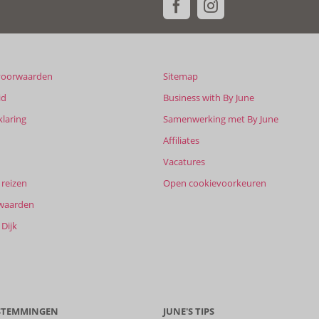
voorwaarden
Sitemap
id
Business with By June
klaring
Samenwerking met By June
Affiliates
Vacatures
reizen
Open cookievoorkeuren
waarden
Dijk
ESTEMMINGEN
JUNE'S TIPS