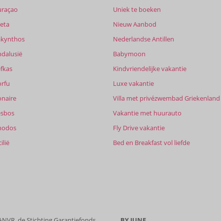
uraçao
Uniek te boeken
eta
Nieuw Aanbod
akynthos
Nederlandse Antillen
ndalusië
Babymoon
fkas
Kindvriendelijke vakantie
orfu
Luxe vakantie
onaire
Villa met privézwembad Griekenland
esbos
Vakantie met huurauto
hodos
Fly Drive vakantie
ilië
Bed en Breakfast vol liefde
10
10
t
5,5
Sorteren op
 ANVR, de Stichting Garantiefonds
BY JUNE