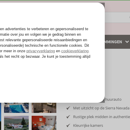
ZOMER 2026
WINTERZON
BESTEMMINGEN
 accommodaties
Weg van de drukte
Inclusief vlucht en huurauto
Met uitzicht op de Sierra Nevada
Rustige plek midden in authenti
Kleurrijke kamers