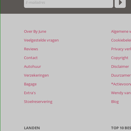
klanten
geschreven
na
hun
verblijf
Over By June
Algemene 
in
Casa
Veelgestelde vragen
Cookiebele
Olivar
Reviews
Privacy ver
Contact
Copyright
Beoordelingen
die
Autohuur
Disclaimer
ouder
Verzekeringen
Duurzamer 
zijn
dan
Bagage
*Actievoor
48
Extra's
Wendy van 
maanden
worden
Stoelreservering
Blog
niet
meer
weergegeven
om
LANDEN
TOP 10 B
de