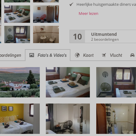
Heerlijke huisgemaakte diners va
Meer lezen
10
Uitmuntend
2 beoordelingen
oordelingen
Foto's & Video's
Kaart
Vlucht