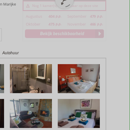
n Marijke
Nog 1 kamer(s) beschikbaar op deze site
Augustus
404
p.p.
September
479
p.p.
Oktober
475
p.p.
November
466
p.p.
Bekijk beschikbaarheid
Autohuur