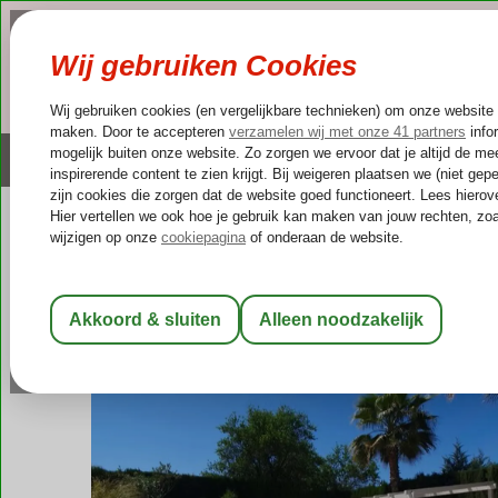
NAZOMER
LAST MINUTES
Altijd inclusief huurauto
Kleinschalige & unieke
Spanje
Home
Andalusië
Tocón
Casa Olivar
Casa Olivar
Logies
-
Bed & Breakfast