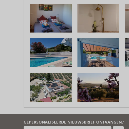
De
beoordelingen
zijn
GEPERSONALISEERDE NIEUWSBRIEF ONTVANGEN?
door
onze