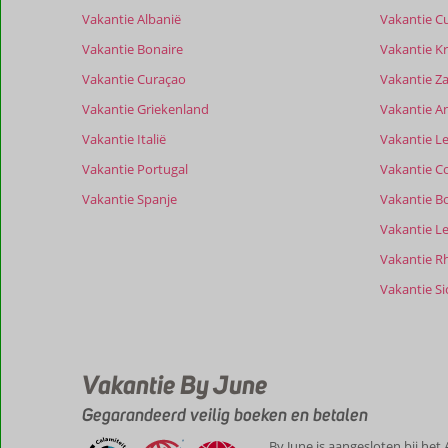
relevantie
Vakantie Albanië
Vakantie C
van
Vakantie Bonaire
Vakantie Kr
de
getoonde
Vakantie Curaçao
Vakantie Z
beoordelingen
Vakantie Griekenland
Vakantie A
te
garanderen.
Vakantie Italië
Vakantie Le
Meer
Vakantie Portugal
Vakantie C
info
over
Vakantie Spanje
Vakantie B
onze
Vakantie L
beoordelingen.
Vakantie R
Totale score
Scoreverdeling
Vakantie Sic
10
Algemene indruk
10
Eten
Gebaseerd op:
Ligging
9,0
Kamers
2
Uitmuntend
Service
10
Wifi kwalitei
beoordelingen
Prijs/kwaliteit
10
Vakantie By June
Gegarandeerd veilig boeken en betalen
Ervaringen
Filter reisgezelschap
By June is aangesloten bij het