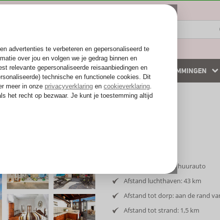
ZOMER 2026
WINTERZON
BESTEMMINGEN
 accommodaties
Weg van de drukte
Tile
Inclusief vlucht en huurauto
Afstand luchthaven: 43 km
Afstand tot dorp: aan de rand va
Afstand tot strand: 1,5 km