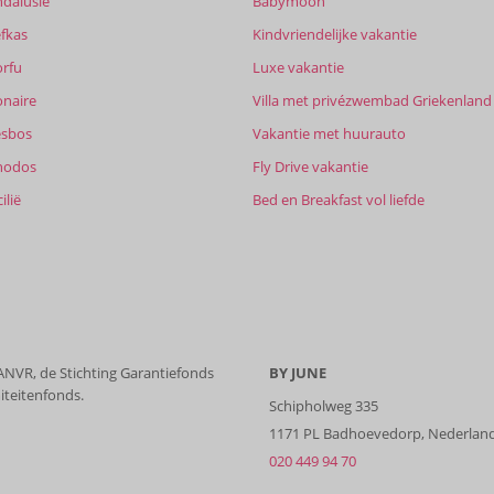
ndalusië
Babymoon
fkas
Kindvriendelijke vakantie
orfu
Luxe vakantie
onaire
Villa met privézwembad Griekenland
esbos
Vakantie met huurauto
hodos
Fly Drive vakantie
ilië
Bed en Breakfast vol liefde
 ANVR, de Stichting Garantiefonds
BY JUNE
iteitenfonds.
Schipholweg 335
1171 PL Badhoevedorp, Nederlan
020 449 94 70