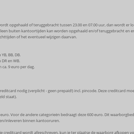
ordt opgehaald of teruggebracht tussen 23.00 en 07.00 uur, dan wordt er lo
alleen buiten kantoortijden kan worden opgehaald en/of teruggebracht en e
chttijden of het eventueel wijzigen daarvan.
 YB, BB, DB.
ën DR en WB.
 ca. 9 euro per dag.
reditcard nodig (verplicht - geen prepaid!) incl. pincode. Deze creditcard mo
d staat).
 euro. Voor de andere categorieën bedraagt deze 600 euro. Dit waarborgbed
alen/inleveren binnen kantooruren.
n je creditcard wordt afgeschreven, kun je ter plaatse de waarborg afkopen 