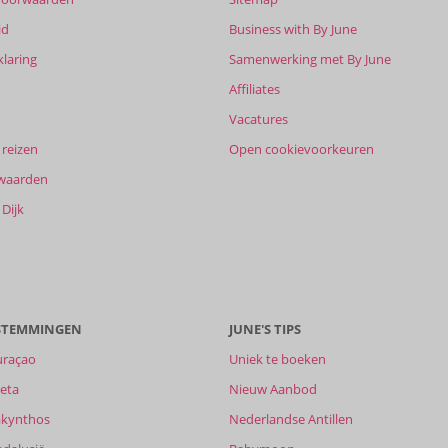
id
Business with By June
klaring
Samenwerking met By June
Affiliates
Vacatures
reizen
Open cookievoorkeuren
waarden
Dijk
ESTEMMINGEN
JUNE'S TIPS
uraçao
Uniek te boeken
eta
Nieuw Aanbod
akynthos
Nederlandse Antillen