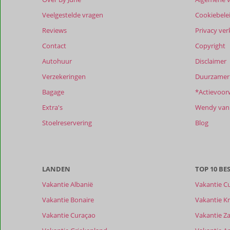
in
Casa
Veelgestelde vragen
Cookiebele
Tile
Reviews
Privacy ver
Contact
Copyright
Beoordelingen
die
Autohuur
Disclaimer
ouder
Verzekeringen
Duurzamer 
zijn
dan
Bagage
*Actievoor
48
Extra's
Wendy van 
maanden
worden
Stoelreservering
Blog
niet
meer
weergegeven
om
LANDEN
TOP 10 B
de
relevantie
Vakantie Albanië
Vakantie C
van
Vakantie Bonaire
Vakantie Kr
de
getoonde
Vakantie Curaçao
Vakantie Z
beoordelingen