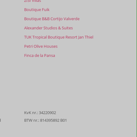
ZISI Villas
Boutique Fuik
Boutique B&B Cortijo Valverde
Alexander Studios & Suites
TUK Tropical Boutique Resort Jan Thiel
Petri Olive Houses
Finca de la Pansa
KvK nr.: 34220902
d
BTW nr.: 814395892 B01