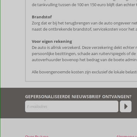
de tankvulling tussen de 100 en 150 euro blijft dan echter
Brandstof
Zorg dat er bij het terugbrengen van de auto ongeveer net z
naast de ontbrekende brandstof, servicekosten voor het 
Voor eigen rekening
De auto is allrisk verzekerd. Deze verzekering dekt echter
persoonlijke bezittingen, schade aan ruiten/spiegels of de
autoverhuurder bovenop het bedrag van de boete admini
Alle bovengenoemde kosten zijn exclusief de lokale belas
De
beoordelingen
zijn
GEPERSONALISEERDE NIEUWSBRIEF ONTVANGEN?
door
onze
klanten
geschreven
na
hun
verblijf
Over By June
Algemene 