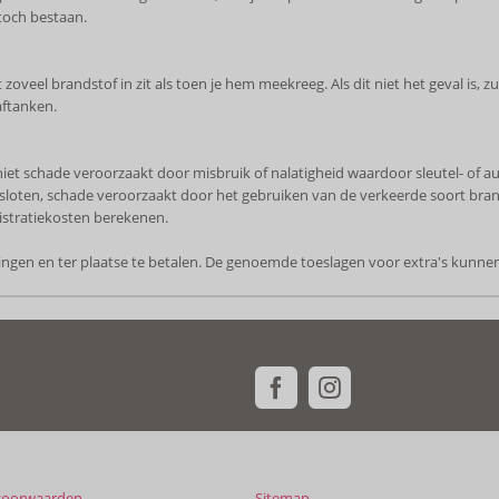
 toch bestaan.
oveel brandstof in zit als toen je hem meekreeg. Als dit niet het geval is, z
aftanken.
 niet schade veroorzaakt door misbruik of nalatigheid waardoor sleutel- of a
 sloten, schade veroorzaakt door het gebruiken van de verkeerde soort brand
stratiekosten berekenen.
tingen en ter plaatse te betalen. De genoemde toeslagen voor extra's kunnen
voorwaarden
Sitemap