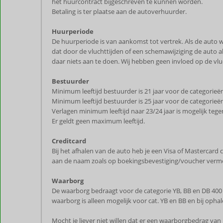
het huurcontract bijgeschreven te kunnen worden.
Betaling is ter plaatse aan de autoverhuurder.
Huurperiode
De huurperiode is van aankomst tot vertrek. Als de auto w
dat door de vluchttijden of een schemawijziging de auto 
daar niets aan te doen. Wij hebben geen invloed op de vlu
Bestuurder
Minimum leeftijd bestuurder is 21 jaar voor de categorieën
Minimum leeftijd bestuurder is 25 jaar voor de categorie
Verlagen minimum leeftijd naar 23/24 jaar is mogelijk tegen
Er geldt geen maximum leeftijd.
Creditcard
Bij het afhalen van de auto heb je een Visa of Mastercard c
aan de naam zoals op boekingsbevestiging/voucher vermel
Waarborg
De waarborg bedraagt voor de categorie YB, BB en DB 400
waarborg is alleen mogelijk voor cat. YB en BB en bij oph
Mocht je liever niet willen dat er een waarborgbedrag va