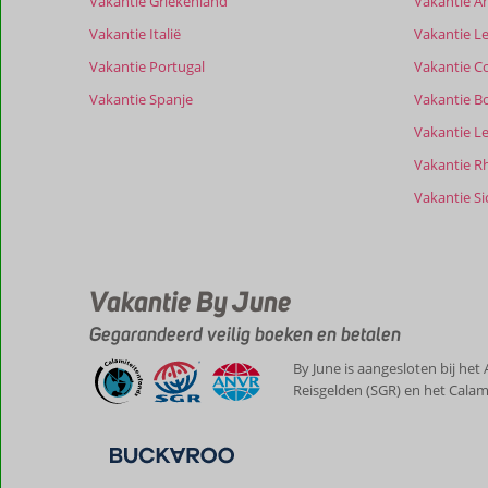
Vakantie Griekenland
Vakantie A
te
garanderen.
Vakantie Italië
Vakantie Le
Meer
Vakantie Portugal
Vakantie C
info
over
Vakantie Spanje
Vakantie B
onze
Vakantie L
beoordelingen.
Vakantie R
Vakantie Sic
Vakantie By June
Gegarandeerd veilig boeken en betalen
By June is aangesloten bij het
Reisgelden (SGR) en het Calam