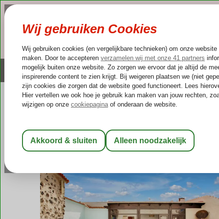
NAZOMER
LAST MINUTES
Altijd inclusief huurauto
Kleinschalige & unieke
Spanje
Home
Canarische Eilanden
Fuerteventura
El Roque
Casa 
Casa Tile
Logies
-
Vakantiewoning