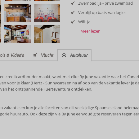
Zwembad: ja - privé zwembad
Verblijf op basis van logies
Wifi: ja
Meer lezen
o's & Video's
Vlucht
Autohuur
en creditcardhouder maakt, want met elke By June vakantie naar het Canari
en voor je klaar (Hertz - Sunnycars) en na afloop van de vakantie lever je de
den van het ontspannende Fuerteventura ontdekken.
ra vakantie en kun je alle facetten van dit veelzijdige Spaanse eiland helem
orie huurauto. Ook deze zijn via By June eenvoudig te reserveren tegen een