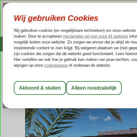
NAZOMER
LAST MINUTES
Altijd inclusief huurauto
Kleinschalige & unieke
Spanje
Home
Canarische Eilanden
Fuerteventura
Lajares
Villa I
Villa Indira
Logies
-
Villa