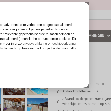
ZOMER 2026
WINTERZON
BESTEMMINGEN
 accommodaties
Weg van de drukte
ndira
Inclusief vlucht en huurauto
Afstand luchthaven: 35 km
Afstand tot dorp: centrum Lajar
winkeltjes en restaurants op 500