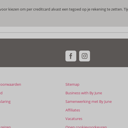
or kiezen om per creditcard alvast een tegoed op je rekening te zetten. Ti
voorwaarden
Sitemap
id
Business with By June
klaring
Samenwerking met By June
Affiliates
Vacatures
reizen
Open cookievoorkeuren