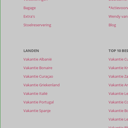
zijn
dan
Bagage
*Actievoor
48
Extra's
Wendy van 
maanden
worden
Stoelreservering
Blog
niet
meer
weergegeven
om
LANDEN
TOP 10 B
de
relevantie
Vakantie Albanië
Vakantie C
van
Vakantie Bonaire
Vakantie Kr
de
getoonde
Vakantie Curaçao
Vakantie Z
beoordelingen
Vakantie Griekenland
Vakantie A
te
garanderen.
Vakantie Italië
Vakantie Le
Meer
Vakantie Portugal
Vakantie C
info
over
Vakantie Spanje
Vakantie B
onze
Vakantie L
beoordelingen.
Vakantie R