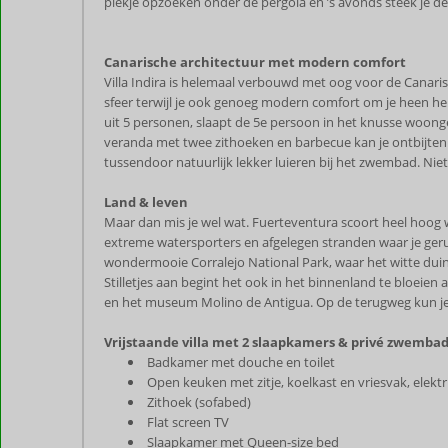
plekje opzoeken onder de pergola en ’s avonds steek je de
Canarische architectuur met modern comfort
Villa Indira is helemaal verbouwd met oog voor de Canarisc
sfeer terwijl je ook genoeg modern comfort om je heen he
uit 5 personen, slaapt de 5e persoon in het knusse woonged
veranda met twee zithoeken en barbecue kan je ontbijten i
tussendoor natuurlijk lekker luieren bij het zwembad. Ni
Land & leven
Maar dan mis je wel wat. Fuerteventura scoort heel hoog w
extreme watersporters en afgelegen stranden waar je gerust
wondermooie Corralejo National Park, waar het witte dui
Stilletjes aan begint het ook in het binnenland te bloeie
en het museum Molino de Antigua. Op de terugweg kun je z
Vrijstaande villa met 2 slaapkamers & privé zwembad
Badkamer met douche en toilet
Open keuken met zitje, koelkast en vriesvak, elek
Zithoek (sofabed)
Flat screen TV
Slaapkamer met Queen-size bed