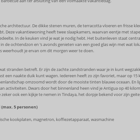
 barbecue aan ter afsluiting van een volmaakte vakantiedag.
he architectuur. De dikke stenen muren, de terracotta vloeren en frisse kle
bt. Deze vakantiewoning heeft twee slaapkamers, waarvan eentje met stapelb
eelte. In de keuken vind je wat je nodig hebt. Het buitenleven staat centraa
n de ochtendzon en ‘s avonds genieten van een goed glas wijn met wat lokale
ets weerhoudt je ervan om dit morgen weer te doen.
at stranden betreft. Er zijn de zachte zandstranden waar je in kunt wegzakk
 een naakte duik kunt wagen. Iedereen heeft zo zijn favoriet, maar op 15 ki
nenlandschap omzoomd wordt door de mooiste tinten blauwe oceaan. En ligg
n aan activiteiten. Dwars door het binnenland heen vind je Antigua op 40 ki
eker ook een kijkje te nemen in Tindaya, het dorpje bekend voor zijn geit
 (max. 5 personen)
trische kookplaten, magnetron, koffiezetapparaat, wasmachine