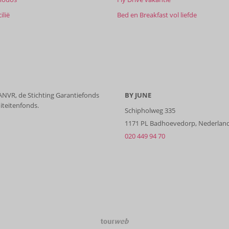
ilië
Bed en Breakfast vol liefde
 ANVR, de Stichting Garantiefonds
BY JUNE
iteitenfonds.
Schipholweg 335
1171 PL Badhoevedorp, Nederlan
020 449 94 70
TourWeb