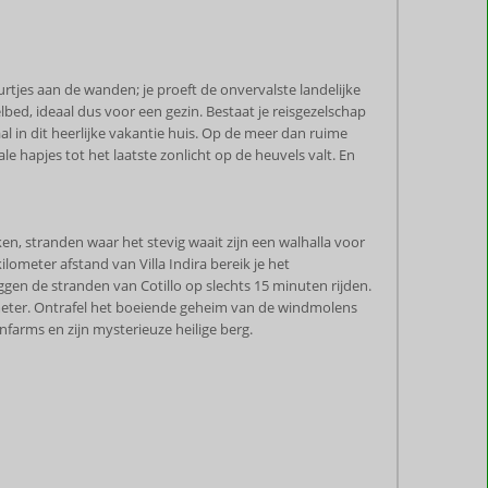
urtjes aan de wanden; je proeft de onvervalste landelijke
ed, ideaal dus voor een gezin. Bestaat je reisgezelschap
l in dit heerlijke vakantie huis. Op de meer dan ruime
 hapjes tot het laatste zonlicht op de heuvels valt. En
en, stranden waar het stevig waait zijn een walhalla voor
lometer afstand van Villa Indira bereik je het
en de stranden van Cotillo op slechts 15 minuten rijden.
lometer. Ontrafel het boeiende geheim van de windmolens
enfarms en zijn mysterieuze heilige berg.