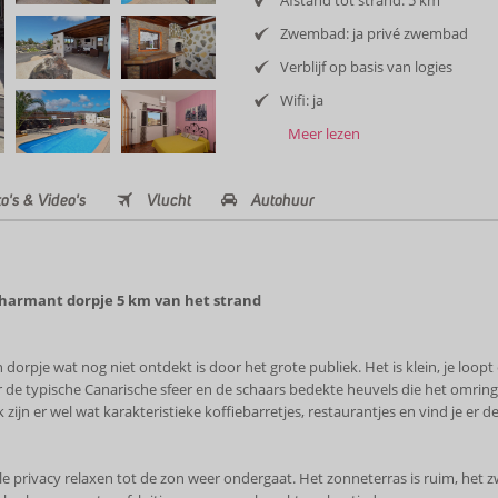
Afstand tot strand: 5 km
Zwembad: ja privé zwembad
Verblijf op basis van logies
Wifi: ja
Meer lezen
o's & Video's
Vlucht
Autohuur
charmant dorpje 5 km van het strand
in dorpje wat nog niet ontdekt is door het grote publiek. Het is klein, je lo
typische Canarische sfeer en de schaars bedekte heuvels die het omringen.
zijn er wel wat karakteristieke koffiebarretjes, restaurantjes en vind je er 
lle privacy relaxen tot de zon weer ondergaat. Het zonneterras is ruim, het