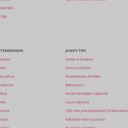
waarden
Dijk
ESTEMMINGEN
JUNE'S TIPS
uraçao
Uniek te boeken
eta
Nieuw Aanbod
akynthos
Nederlandse Antillen
ndalusië
Babymoon
fkas
Kindvriendelijke vakantie
orfu
Luxe vakantie
onaire
Villa met privézwembad Griekenland
esbos
Vakantie met huurauto
hodos
Fly Drive vakantie