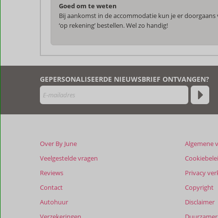
Goed om te weten
Bij aankomst in de accommodatie kun je er doorgaans vo
‘op rekening’ bestellen. Wel zo handig!
De
beoordelingen
zijn
GEPERSONALISEERDE NIEUWSBRIEF ONTVANGEN?
door
onze
klanten
geschreven
na
hun
verblijf
Over By June
Algemene 
in
Villa
Veelgestelde vragen
Cookiebele
Indira
Reviews
Privacy ver
Contact
Copyright
Beoordelingen
die
Autohuur
Disclaimer
ouder
Verzekeringen
Duurzamer 