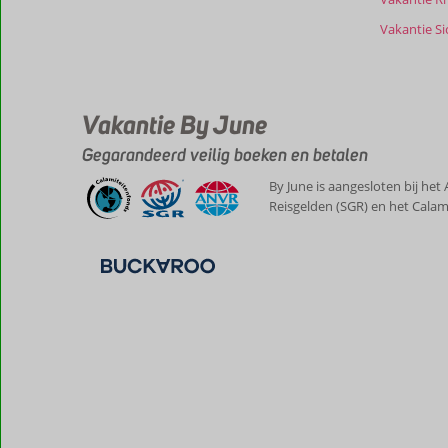
Vakantie Sic
Vakantie By June
Gegarandeerd veilig boeken en betalen
By June is aangesloten bij het
Reisgelden (SGR) en het Calam