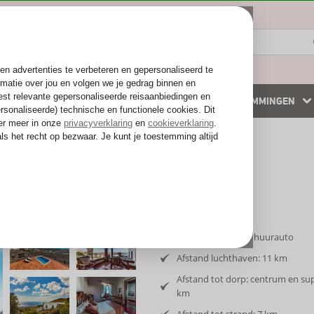
ZOMER 2026
WINTERZON
BESTEMMINGEN
 accommodaties
Weg van de drukte
 Gaida
Inclusief vlucht en huurauto
Afstand luchthaven: 11 km
Afstand tot dorp: centrum en su
km