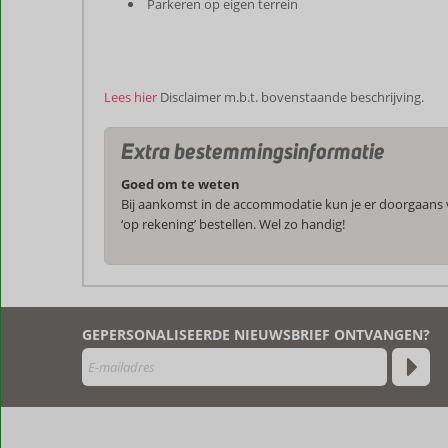
Parkeren op eigen terrein
Lees hier
Disclaimer m.b.t. bovenstaande beschrijving.
Extra bestemmingsinformatie
Goed om te weten
Bij aankomst in de accommodatie kun je er doorgaans vo
‘op rekening’ bestellen. Wel zo handig!
De
beoordelingen
zijn
GEPERSONALISEERDE NIEUWSBRIEF ONTVANGEN?
door
onze
klanten
geschreven
na
hun