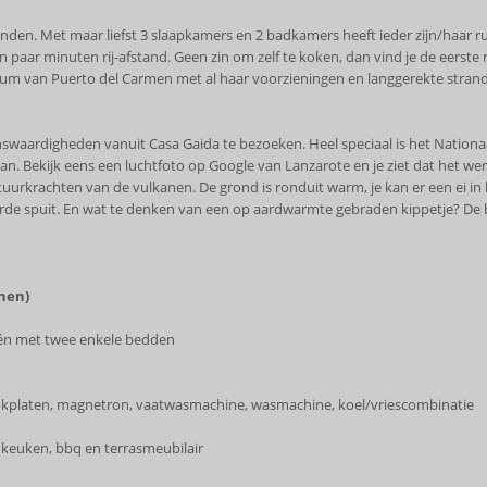
rienden. Met maar liefst 3 slaapkamers en 2 badkamers heeft ieder zijn/haar 
n paar minuten rij-afstand. Geen zin om zelf te koken, dan vind je de eerste
trum van Puerto del Carmen met al haar voorzieningen en langgerekte strand
zienswaardigheden vanuit Casa Gaida te bezoeken. Heel speciaal is het Nation
. Bekijk eens een luchtfoto op Google van Lanzarote en je ziet dat het wemel
atuurkrachten van de vulkanen. De grond is ronduit warm, je kan er een ei in
 aarde spuit. En wat te denken van een op aardwarmte gebraden kippetje? De b
nen)
én met twee enkele bedden
okplaten, magnetron, vaatwasmachine, wasmachine, koel/vriescombinatie
keuken, bbq en terrasmeubilair