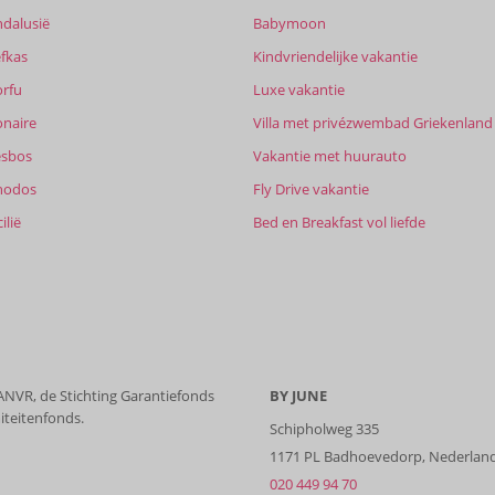
ndalusië
Babymoon
fkas
Kindvriendelijke vakantie
orfu
Luxe vakantie
onaire
Villa met privézwembad Griekenland
esbos
Vakantie met huurauto
hodos
Fly Drive vakantie
ilië
Bed en Breakfast vol liefde
 ANVR, de Stichting Garantiefonds
BY JUNE
iteitenfonds.
Schipholweg 335
1171 PL Badhoevedorp, Nederlan
020 449 94 70