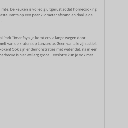
ruimte. De keuken is volledig uitgerust zodat homecooking
 restaurants op een paar kilometer afstand en daal je de
.
aal Park Timanfaya. Je komt er via lange wegen door
t van de kraters op Lanzarote. Geen van alle zijn actief,
 koken! Ook zijn er demonstraties met water dat, na in een
arbecue is hier wel erg groot. Tenslotte kun je ook met