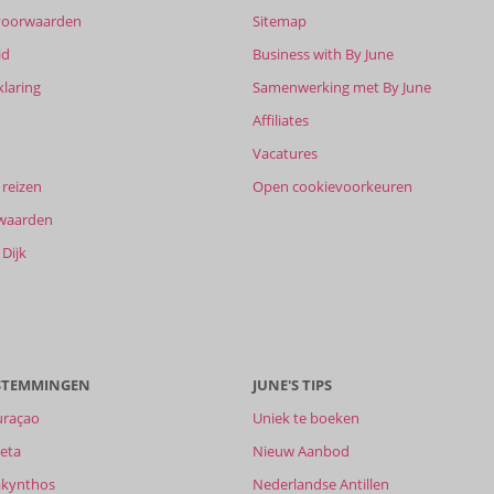
voorwaarden
Sitemap
id
Business with By June
klaring
Samenwerking met By June
Affiliates
Vacatures
reizen
Open cookievoorkeuren
waarden
Dijk
ESTEMMINGEN
JUNE'S TIPS
uraçao
Uniek te boeken
eta
Nieuw Aanbod
akynthos
Nederlandse Antillen