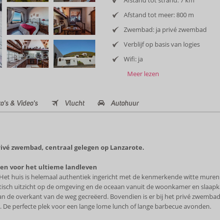
Afstand tot strand: 7 km
Afstand tot meer: 800 m
Zwembad: ja privé zwembad
Verblijf op basis van logies
Wifi: ja
Meer lezen
o's & Video's
Vlucht
Autohuur
rivé zwembad, centraal gelegen op Lanzarote.
en voor het ultieme landleven
e. Het huis is helemaal authentiek ingericht met de kenmerkende witte muren e
astisch uitzicht op de omgeving en de oceaan vanuit de woonkamer en slaapk
an de overkant van de weg gecreëerd. Bovendien is er bij het privé zwemba
. De perfecte plek voor een lange lome lunch of lange barbecue avonden.