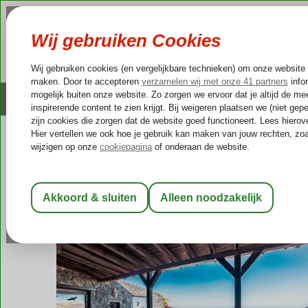
NAZOMER
LAST MINUTES
Altijd inclusief huurauto
Kleinschalige & unieke
Spanje
Home
Canarische Eilanden
Lanzarote
La Asomada
Casa
Casa Gaida
Logies
-
Vakantiewoning