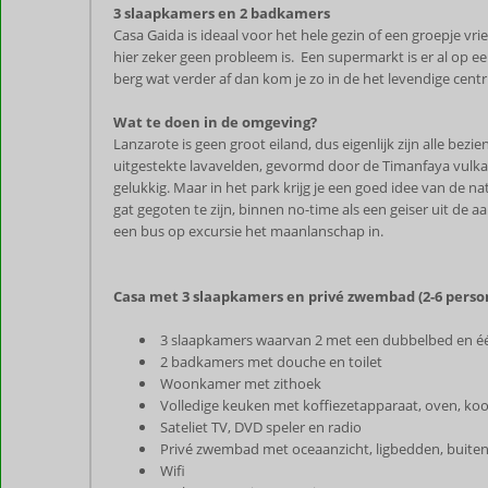
3 slaapkamers en 2 badkamers
Casa Gaida is ideaal voor het hele gezin of een groepje v
hier zeker geen probleem is. Een supermarkt is er al op ee
berg wat verder af dan kom je zo in de het levendige cen
Wat te doen in de omgeving?
Lanzarote is geen groot eiland, dus eigenlijk zijn alle be
uitgestekte lavavelden, gevormd door de Timanfaya vulkaan
gelukkig. Maar in het park krijg je een goed idee van de n
gat gegoten te zijn, binnen no-time als een geiser uit de
een bus op excursie het maanlanschap in.
Casa met 3 slaapkamers en privé zwembad (2-6 perso
3 slaapkamers waarvan 2 met een dubbelbed en é
2 badkamers met douche en toilet
Woonkamer met zithoek
Volledige keuken met koffiezetapparaat, oven, ko
Sateliet TV, DVD speler en radio
Privé zwembad met oceaanzicht, ligbedden, buiten
Wifi