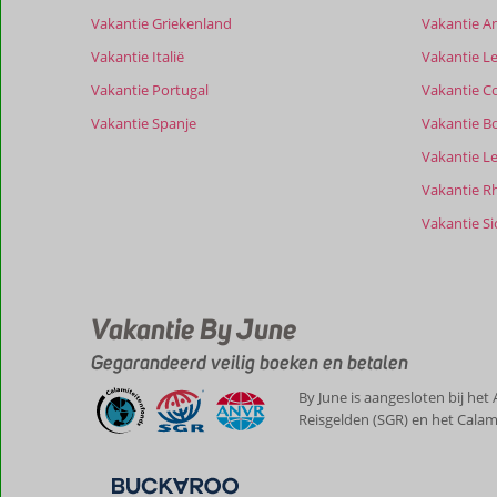
beoordelingen
Vakantie Griekenland
Vakantie A
te
garanderen.
Vakantie Italië
Vakantie Le
Meer
Vakantie Portugal
Vakantie C
info
over
Vakantie Spanje
Vakantie B
onze
Vakantie L
beoordelingen.
Vakantie R
Vakantie Sic
Vakantie By June
Gegarandeerd veilig boeken en betalen
By June is aangesloten bij het
Reisgelden (SGR) en het Calam