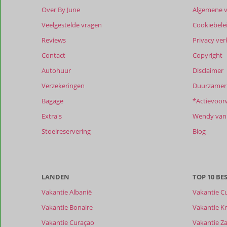
verblijf
Over By June
Algemene 
in
Casa
Veelgestelde vragen
Cookiebele
Gaida
Reviews
Privacy ver
Contact
Copyright
Beoordelingen
die
Autohuur
Disclaimer
ouder
Verzekeringen
Duurzamer 
zijn
dan
Bagage
*Actievoor
48
Extra's
Wendy van 
maanden
worden
Stoelreservering
Blog
niet
meer
weergegeven
om
LANDEN
TOP 10 B
de
relevantie
Vakantie Albanië
Vakantie C
van
Vakantie Bonaire
Vakantie Kr
de
getoonde
Vakantie Curaçao
Vakantie Z