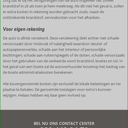
Zorg dat er bij het terugbrengen van de auto ongeveer net zoveel
brandstof in zit als toen je hem meekreeg. Als dit niet het geval is, zullen
er extra kosten in rekening worden gebracht zoals, naast de
ontbrekende brandstof, servicekosten voor het aftanken.
Voor eigen rekening
De auto is allrisk verzekerd. Deze verzekering dekt echter niet schade
veroorzaakt door misbruik of nalatigheid waardoor sleutel- of
autopapierenverlies, schade aan het interieur of persoonlijke
bezittingen, schade aan ruiten/spiegels of de sloten, schade veroorzaakt
door het gebruiken van de verkeerde soort brandstof, boetes en tol. In
het geval van een boete zal de autoverhuurder bovenop het bedrag van
de boete administratiekosten berekenen.
Alle bovengenoemde kosten zijn exclusief de lokale belastingen en ter
plaatse te betalen. De genoemde toeslagen voor extra's kunnen
wijzigen. Helaas hebben wij daar geen invloed op.
De
beoordelingen
zijn
BEL NU ONS CONTACT CENTER
door