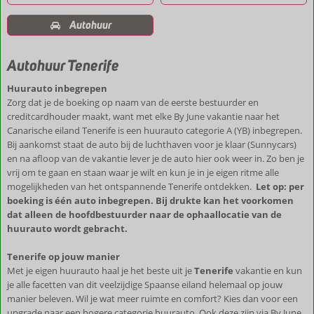
Autohuur
Autohuur Tenerife
Huurauto inbegrepen
Zorg dat je de boeking op naam van de eerste bestuurder en
creditcardhouder maakt, want met elke By June vakantie naar het
Canarische eiland Tenerife is een huurauto categorie A (YB) inbegrepen.
Bij aankomst staat de auto bij de luchthaven voor je klaar (Sunnycars)
en na afloop van de vakantie lever je de auto hier ook weer in. Zo ben je
vrij om te gaan en staan waar je wilt en kun je in je eigen ritme alle
mogelijkheden van het ontspannende Tenerife ontdekken.
Let op: per
boeking is één auto inbegrepen. Bij drukte kan het voorkomen
dat alleen de hoofdbestuurder naar de ophaallocatie van de
huurauto wordt gebracht.
Tenerife op jouw manier
Met je eigen huurauto haal je het beste uit je
Tenerife
vakantie en kun
je alle facetten van dit veelzijdige Spaanse eiland helemaal op jouw
manier beleven. Wil je wat meer ruimte en comfort? Kies dan voor een
upgrade naar een hogere categorie huurauto. Ook deze zijn via By June