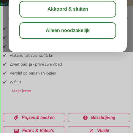
04:50
aug 28°
C
delen
bewaar
Inclusief vlucht en huurauto
Afstand luchthaven: 70 km
Afstand tot dorp: 3 km
Afstand tot strand: 15 km
Zwembad: ja - privé zwembad
Verblijf op basis van logies
Wifi: ja
Meer lezen
Prijzen & boeken
Beschrijving
Foto's & Video's
Vlucht