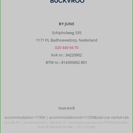
BY JUNE
Schipholweg 335
1171 PL Badhoevedorp, Nederland
020 449 94 70
KvK nr.: 34220902
BTW nr.: 814395892 B01
TourWeb
©
accommodation-11359
| accommodationId=11359&tab=car-rental-tab
NetMatch
june-NL-NL | Accommodation | 380.0.0.13 | netm-web-ui-production-7f756f55dd-n6hzs
6:45:34 AM (6:45:34 AM) | 127 (112|89)