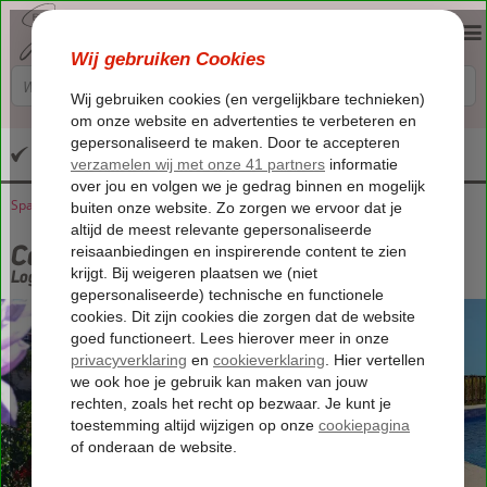
Altijd inclusief huurauto
Spanje
Home
Canarische Eilanden
Tenerife
La Esperanza
Casa Domi & Aitiana
Casa Domi & Aitiana
Logies
-
Vakantiewoning