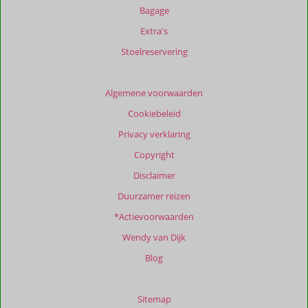
weergegeven
Bagage
om
Extra's
de
relevantie
Stoelreservering
van
de
getoonde
Algemene voorwaarden
beoordelingen
Cookiebeleid
te
garanderen.
Privacy verklaring
Meer
Copyright
info
over
Disclaimer
onze
Duurzamer reizen
beoordelingen.
*Actievoorwaarden
Wendy van Dijk
Blog
Sitemap