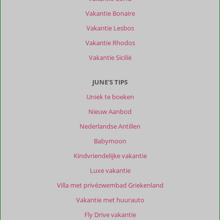
was
heel
Vakantie Bonaire
goed
Vakantie Lesbos
en
de
Vakantie Rhodos
ligging
Vakantie Sicilië
prettig.
Stukje
lopen
JUNE'S TIPS
over
Uniek te boeken
de
boulevard
Nieuw Aanbod
naar
Nederlandse Antillen
het
centrum.
Babymoon
Kindvriendelijke vakantie
Over
Pink
Luxe vakantie
Lagoon
Villa met privézwembad Griekenland
by
Boutique
Vakantie met huurauto
Bonaire
Fly Drive vakantie
Unique