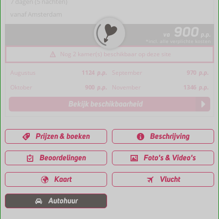
7 dagen (5 nachten)
vanaf Amsterdam
900
va
p.p.
*incl. alle verplichte kosten
Nog 2 kamer(s) beschikbaar op deze site
Augustus
1124
p.p.
September
970
p.p.
Oktober
900
p.p.
November
1346
p.p.
Bekijk beschikbaarheid
Prijzen & boeken
Beschrijving
Beoordelingen
Foto's & Video's
Kaart
Vlucht
Autohuur