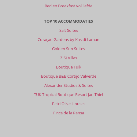
Resorts:
Bed en Breakfast vol liefde
Top
en
TOP 10 ACCOMMODATIES
kleinschalig
Salt Suites
en
heel
Curaçao Gardens by Kas di Laman
schoon.
Golden Sun Suites
Als
er
ZISI Villas
iets
Boutique Fuik
was
werd
Boutique B&B Cortijo Valverde
het
Alexander Studios & Suites
gelijk
geregeld.
TUK Tropical Boutique Resort Jan Thiel
Petri Olive Houses
Algemene indruk
9
Eten
-
Ligging
9
Kamers
9
Finca de la Pansa
Service
9
Wifi kwaliteit
9
Prijs/kwaliteit
9