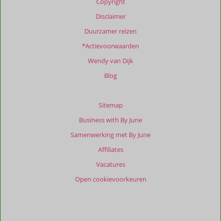
Copyright
te
garanderen.
Disclaimer
Meer
Duurzamer reizen
info
over
*Actievoorwaarden
onze
Wendy van Dijk
beoordelingen.
Blog
Totale
score
Sitemap
Gebaseerd
Business with By June
op:
1
Samenwerking met By June
beoordelingen
Affiliates
Vacatures
Scoreverdeling
Open cookievoorkeuren
Algemene indruk
9,0
Eten
-
Ligging
9,0
Kamers
9,0
Service
9,0
Wifi kwaliteit
9,0