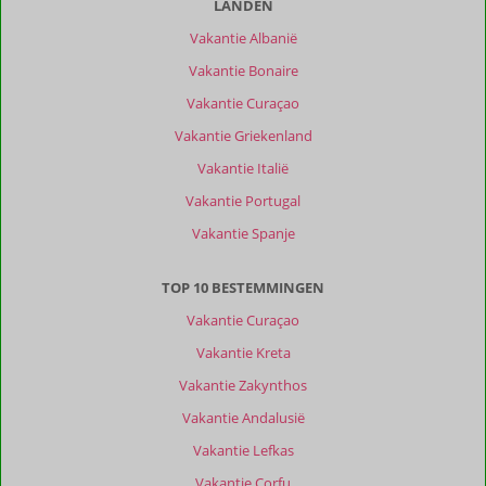
Prijs/kwaliteit
9,0
LANDEN
Vakantie Albanië
Ervaringen
van
Vakantie Bonaire
onze
Vakantie Curaçao
klanten
Filter
Vakantie Griekenland
reisgezelschap
Vakantie Italië
Alle
Vakantie Portugal
Sorteren
Vakantie Spanje
op
datum (nieuw > oud)
TOP 10 BESTEMMINGEN
Vakantie Curaçao
Anna
9,0
Nederland
Vakantie Kreta
Alleen
,
Vakantie Zakynthos
15 maart 2026
Vakantie Andalusië
Vakantie Lefkas
Bestemming
Vakantie Corfu