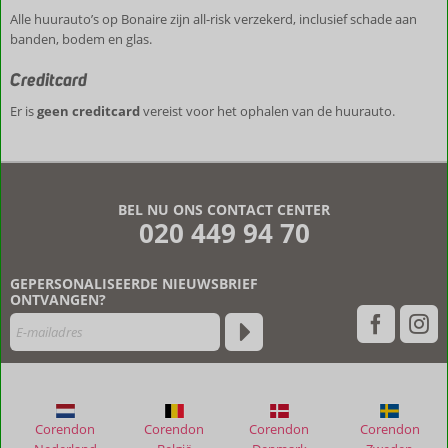
Alle huurauto’s op Bonaire zijn all-risk verzekerd, inclusief schade aan
banden, bodem en glas.
Creditcard
Er is
geen creditcard
vereist voor het ophalen van de huurauto.
De
beoordelingen
zijn
BEL NU ONS CONTACT CENTER
door
020 449 94 70
onze
klanten
geschreven
GEPERSONALISEERDE NIEUWSBRIEF
na
ONTVANGEN?
hun
verblijf
in
Pink
Lagoon
by
Corendon
Corendon
Corendon
Corendon
Boutique