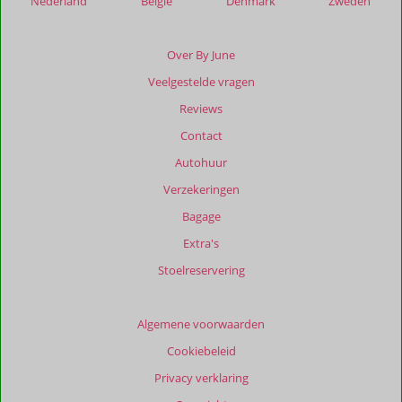
Nederland
België
Denmark
Zweden
Bonaire
Unique
Resorts
Over By June
Veelgestelde vragen
Beoordelingen
die
Reviews
ouder
Contact
zijn
dan
Autohuur
48
Verzekeringen
maanden
worden
Bagage
niet
Extra's
meer
weergegeven
Stoelreservering
om
de
relevantie
Algemene voorwaarden
van
Cookiebeleid
de
getoonde
Privacy verklaring
beoordelingen