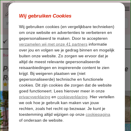
Altijd inclusief huurauto
Bonaire
Home
Kralendijk
Pink Lagoon by Boutique Bonaire Unique Resorts
Pink Lagoon by Boutique Bonaire Unique
Resorts
Logies
-
Hotel