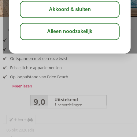
09:50
aug 31°
C
delen
bewaar
Inclusief vlucht en huurauto
Gelegen nabij centrum Kralendijk
Ontspannen met een roze twist
Frisse, lichte appartementen
Op loopafstand van Eden Beach
Meer lezen
9,0
Uitstekend
1 beoordelingen
+
+
06 okt 2026 (di)