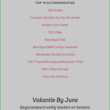
en
TOP 10 ACCOMMODATIES
kleinschalig
Salt Suites
en
heel
Curaçao Gardens by Kas di Laman
schoon.
Golden Sun Suites
Als
er
ZISI Villas
iets
Boutique Fuik
was
werd
Boutique B&B Cortijo Valverde
het
Alexander Studios & Suites
gelijk
geregeld.
TUK Tropical Boutique Resort Jan Thiel
Petri Olive Houses
Algemene indruk
9
Eten
-
Ligging
9
Kamers
9
Finca de la Pansa
Service
9
Wifi kwaliteit
9
Prijs/kwaliteit
9
Vakantie By June
Gegarandeerd veilig boeken en betalen