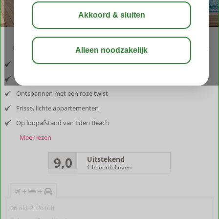
09:50
aug 31°
C
delen
bewaar
Inclusief vlucht en huurauto
Gelegen nabij centrum Kralendijk
Ontspannen met een roze twist
Frisse, lichte appartementen
Op loopafstand van Eden Beach
Meer lezen
9,0
Uitstekend
1 beoordelingen
+
+
06 okt 2026 (di)