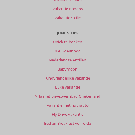
en
de
Vakantie Rhodos
ligging
Vakantie Sicilië
prettig.
Stukje
lopen
JUNE'S TIPS
over
Uniek te boeken
de
boulevard
Nieuw Aanbod
naar
Nederlandse Antillen
het
centrum.
Babymoon
Kindvriendelijke vakantie
Over
Pink
Luxe vakantie
Lagoon
Villa met privézwembad Griekenland
by
Boutique
Vakantie met huurauto
Bonaire
Fly Drive vakantie
Unique
Resorts:
Bed en Breakfast vol liefde
Top