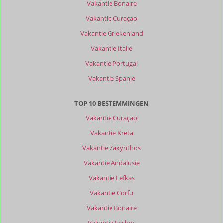
van
Vakantie Bonaire
onze
Vakantie Curaçao
klanten
Filter
Vakantie Griekenland
reisgezelschap
Vakantie Italië
Alle
Vakantie Portugal
Sorteren
Vakantie Spanje
op
datum (nieuw > oud)
TOP 10 BESTEMMINGEN
Vakantie Curaçao
Anna
9,0
Nederland
Vakantie Kreta
Alleen
,
Vakantie Zakynthos
15 maart 2026
Vakantie Andalusië
Vakantie Lefkas
Bestemming
Vakantie Corfu
was
heel
Vakantie Bonaire
goed
Vakantie Lesbos