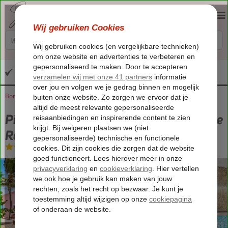
Altijd inclusief huurauto
Bonaire
Home
Kralendijk
Pink Lagoon by Boutique Bonaire Unique Resorts
Pink Lagoon by Boutique Bonaire Unique
Resorts
Logies
-
Hotel