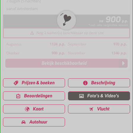
7 dagen (5 nachten)
vanaf Amsterdam
900
va
p.p.
*incl. alle verplichte kosten
Nog 2 kamer(s) beschikbaar op deze site
Augustus
1124
p.p.
September
970
p.p.
Oktober
900
p.p.
November
1346
p.p.
Bekijk beschikbaarheid
Prijzen & boeken
Beschrijving
Beoordelingen
Foto's & Video's
Kaart
Vlucht
Autohuur