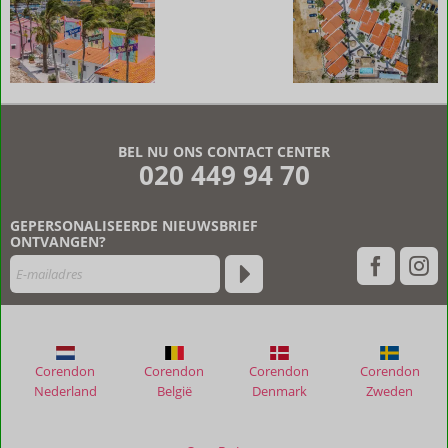
De
beoordelingen
zijn
BEL NU ONS CONTACT CENTER
door
020 449 94 70
onze
klanten
geschreven
GEPERSONALISEERDE NIEUWSBRIEF
na
ONTVANGEN?
hun
verblijf
in
Pink
Lagoon
by
Corendon
Corendon
Corendon
Corendon
Boutique
Nederland
België
Denmark
Zweden
Bonaire
Unique
Resorts