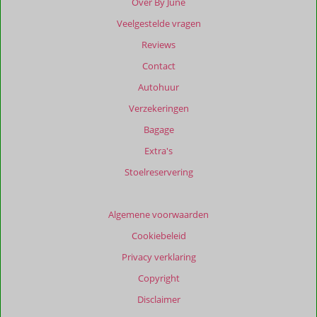
Over By June
Veelgestelde vragen
Beoordelingen
die
Reviews
ouder
Contact
zijn
dan
Autohuur
48
Verzekeringen
maanden
worden
Bagage
niet
Extra's
meer
weergegeven
Stoelreservering
om
de
relevantie
Algemene voorwaarden
van
Cookiebeleid
de
getoonde
Privacy verklaring
beoordelingen
Copyright
te
garanderen.
Disclaimer
Meer