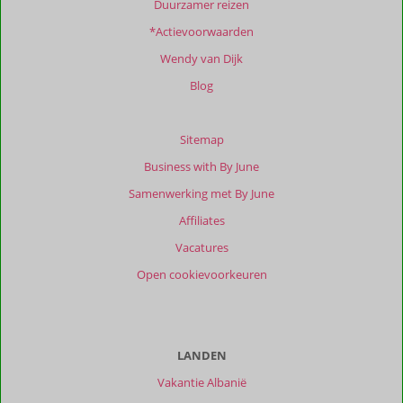
Duurzamer reizen
info
over
*Actievoorwaarden
onze
Wendy van Dijk
beoordelingen.
Blog
Totale
score
Sitemap
Gebaseerd
Business with By June
op:
1
Samenwerking met By June
beoordelingen
Affiliates
Vacatures
Scoreverdeling
Open cookievoorkeuren
Algemene indruk
9,0
Eten
-
Ligging
9,0
Kamers
9,0
Service
9,0
Wifi kwaliteit
9,0
Prijs/kwaliteit
9,0
LANDEN
Vakantie Albanië
Ervaringen