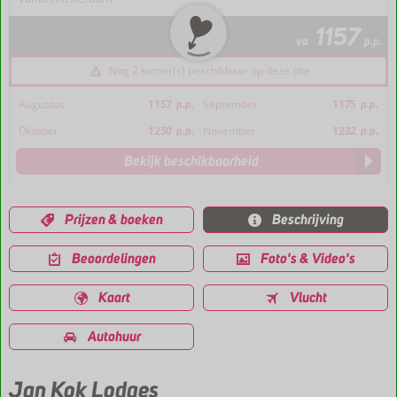
1157
va
p.p.
Nog 2 kamer(s) beschikbaar op deze site
Augustus
1157
p.p.
September
1175
p.p.
Oktober
1250
p.p.
November
1232
p.p.
Bekijk beschikbaarheid
Prijzen & boeken
Beschrijving
Beoordelingen
Foto's & Video's
Kaart
Vlucht
Autohuur
Jan Kok Lodges