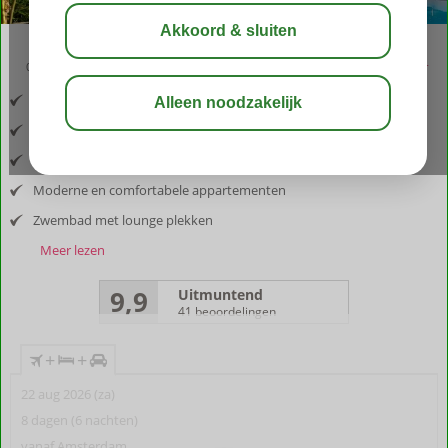
09:00
aug 32°
C
delen
bewaar
Inclusief vlucht en huurauto
Midden in de natuur
Panoramisch uitzicht
Moderne en comfortabele appartementen
Zwembad met lounge plekken
Meer lezen
9,9
Uitmuntend
41 beoordelingen
+
+
22 aug 2026 (za)
8 dagen (6 nachten)
vanaf Amsterdam