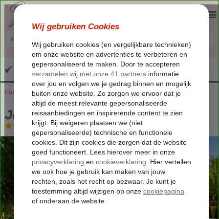
Altijd inclusief huurauto
Curaçao
Home
Sint Willibrordus
Jan Kok Lodges
Jan Kok Lodges
Logies
-
Appartement