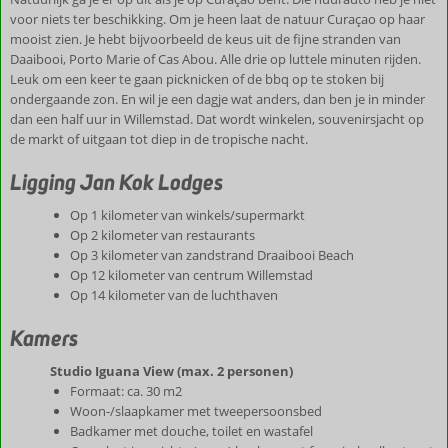
voor niets ter beschikking. Om je heen laat de natuur Curaçao op haar
mooist zien. Je hebt bijvoorbeeld de keus uit de fijne stranden van
Daaibooi, Porto Marie of Cas Abou. Alle drie op luttele minuten rijden.
Leuk om een keer te gaan picknicken of de bbq op te stoken bij
ondergaande zon. En wil je een dagje wat anders, dan ben je in minder
dan een half uur in Willemstad. Dat wordt winkelen, souvenirsjacht op
de markt of uitgaan tot diep in de tropische nacht.
Ligging Jan Kok Lodges
Op 1 kilometer van winkels/supermarkt
Op 2 kilometer van restaurants
Op 3 kilometer van zandstrand Draaibooi Beach
Op 12 kilometer van centrum Willemstad
Op 14 kilometer van de luchthaven
Kamers
Studio Iguana View (max. 2 personen)
Formaat: ca. 30 m2
Woon-/slaapkamer met tweepersoonsbed
Badkamer met douche, toilet en wastafel