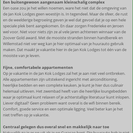
Een buitengewoon aangenaam kleinschalig complex
Een oase zou je het willen noemen, ware het niet dat de omgeving van
de Jan Kok Lodges geen woestijn is. In tegendeel. Maar de sfeer, de rust
en de weelderige begroeiing geven je wel dat gevoel dat je op een hele
speciale plek bent aangekomen. En daar zorgen Frederieke en Jeroen
wel voor. Niet voor niets zijn ze al vele jaren achtereen winnaar van de
Zoover Gold award. Met de mooiste stranden binnen handbereik en
Willemstad niet ver weg kan je hier optimaal van je huurauto gebruik
maken. Dat maakt je vakantie hier in de Jan Kok Lodges tot één van de
mooiste van je leven.
Fijne, comfortabele appartementen
Op je vakantie in de Jan Kok Lodges zal het je aan niet veel ontbreken.
Alle appartementen zijn uitstekend ingericht met airconditioning,
heerlijke bedden en een complete keuken. Je kunt je hier dus culinair
helemaal uitleven. Het zwembad heeft van die heerlijke loungebedden
waar je optimaal kunt relaxen of je achterstallige literatuur kunt inlopen.
Liever digitaal? Geen probleem want overal is de wifi binnen bereik.
Comfort, goede service en een optimale ligging. Veel beter kan je het
niet treffen op je vakantie.
Centraal gelegen dus overal snel en makkelijk naar toe
Natuurlijk ga je er op uit als je op Curaçao bent. Die huurauto heb je niet