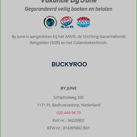
Prijs/kwaliteit
10
Gegarandeerd veilig boeken en betalen
Reginald
10
Nederland
By June is aangesloten bij het ANVR, de Stichting Garantiefonds
Met partner
Reisgelden (SGR) en het Calamiteitenfonds.
,
19 juli 2026
Curaçao
is
een
heel
fijn
BY JUNE
eiland,
Schipholweg 335
waar
1171 PL Badhoevedorp, Nederland
je
'echt'
020 449 94 70
vakantie
KvK nr.: 34220902
kan
BTW nr.: 814395892 B01
vieren.
Als