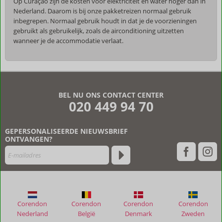
Op Curaçao zijn de kosten voor elektriciteit en water hoger dan in
Nederland. Daarom is bij onze pakketreizen normaal gebruik
inbegrepen. Normaal gebruik houdt in dat je de voorzieningen
gebruikt als gebruikelijk, zoals de airconditioning uitzetten
wanneer je de accommodatie verlaat.
De
beoordelingen
zijn
BEL NU ONS CONTACT CENTER
door
020 449 94 70
onze
klanten
geschreven
GEPERSONALISEERDE NIEUWSBRIEF
na
ONTVANGEN?
hun
verblijf
in
Jan
Kok
Lodges
Corendon
Corendon
Corendon
Corendon
Nederland
België
Denmark
Zweden
Beoordelingen