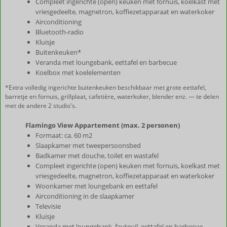
Compleet ingerichte (open) keuken met fornuis, koelkast met
vriesgedeelte, magnetron, koffiezetapparaat en waterkoker
Airconditioning
Bluetooth-radio
Kluisje
Buitenkeuken*
Veranda met loungebank, eettafel en barbecue
Koelbox met koelelementen
*Extra volledig ingerichte buitenkeuken beschikbaar met grote eettafel,
barretje en fornuis, grillplaat, cafetière, waterkoker, blender enz. — te delen
met de andere 2 studio's.
Flamingo View Appartement (max. 2 personen)
Formaat: ca. 60 m2
Slaapkamer met tweepersoonsbed
Badkamer met douche, toilet en wastafel
Compleet ingerichte (open) keuken met fornuis, koelkast met
vriesgedeelte, magnetron, koffiezetapparaat en waterkoker
Woonkamer met loungebank en eettafel
Airconditioning in de slaapkamer
Televisie
Kluisje
Veranda met loungebank, fauteuil, eettafel en barbecue