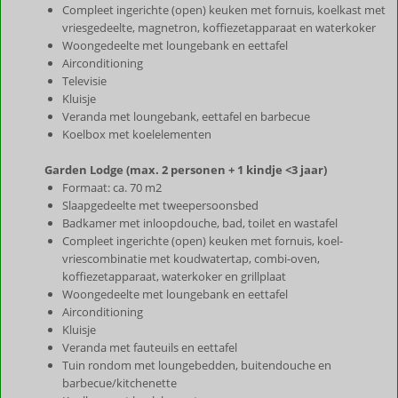
Compleet ingerichte (open) keuken met fornuis, koelkast met
vriesgedeelte, magnetron, koffiezetapparaat en waterkoker
Woongedeelte met loungebank en eettafel
Airconditioning
Televisie
Kluisje
Veranda met loungebank, eettafel en barbecue
Koelbox met koelelementen
Garden Lodge (max. 2 personen + 1 kindje <3 jaar)
Formaat: ca. 70 m2
Slaapgedeelte met tweepersoonsbed
Badkamer met inloopdouche, bad, toilet en wastafel
Compleet ingerichte (open) keuken met fornuis, koel-
vriescombinatie met koudwatertap, combi-oven,
koffiezetapparaat, waterkoker en grillplaat
Woongedeelte met loungebank en eettafel
Airconditioning
Kluisje
Veranda met fauteuils en eettafel
Tuin rondom met loungebedden, buitendouche en
barbecue/kitchenette