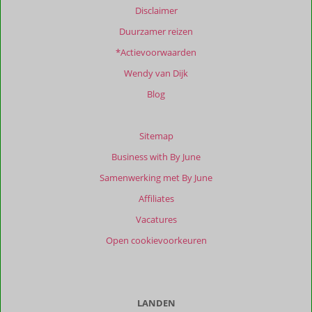
onze
Disclaimer
beoordelingen.
Duurzamer reizen
*Actievoorwaarden
Totale
score
Wendy van Dijk
Gebaseerd
Blog
op:
41
beoordelingen
Sitemap
Business with By June
Samenwerking met By June
Scoreverdeling
Affiliates
Algemene indruk
9,9
Eten
10
Ligging
9,9
Kamers
9,9
Vacatures
Service
10
Wifi kwaliteit
9,8
Open cookievoorkeuren
Prijs/kwaliteit
9,8
Ervaringen
van
onze
LANDEN