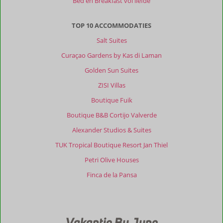
Bed en Breakfast vol liefde
Over
Jan
TOP 10 ACCOMMODATIES
Kok
Lodges:
Salt Suites
Prachtige
Curaçao Gardens by Kas di Laman
tuin
Golden Sun Suites
en
sfeervolle
ZISI Villas
lodges
Boutique Fuik
en
uitermate
Boutique B&B Cortijo Valverde
geschikt
Alexander Studios & Suites
voor
liefhebbers
TUK Tropical Boutique Resort Jan Thiel
van
Petri Olive Houses
natuur
en
Finca de la Pansa
rust.
Algemene indruk
10
Eten
-
Ligging
9
Kamers
10
Vakantie By June
Service
10
Wifi kwaliteit
10