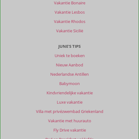
Mooie
Vakantie Bonaire
stranden
Vakantie Lesbos
en
snorkelbaaitjes
Vakantie Rhodos
aan
Vakantie Sicilië
deze
kant
van
JUNE'S TIPS
het
Uniek te boeken
eiland.
Maar
Nieuw Aanbod
de
Nederlandse Antillen
andere
kant
Babymoon
ook
Kindvriendelijke vakantie
zeker
mooi
Luxe vakantie
en
Villa met privézwembad Griekenland
bereikbaar
met
Vakantie met huurauto
de
Fly Drive vakantie
auto.