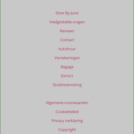
die
ouder
Over By June
zijn
Veelgestelde vragen
dan
48
Reviews
maanden
Contact
worden
niet
Autohuur
meer
Verzekeringen
weergegeven
om
Bagage
de
Extra's
relevantie
van
Stoelreservering
de
getoonde
beoordelingen
Algemene voorwaarden
te
Cookiebeleid
garanderen.
Meer
Privacy verklaring
info
Copyright
over