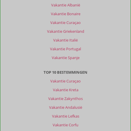
klanten
Vakantie Albanië
Filter
reisgezelschap
Vakantie Bonaire
Alle
Vakantie Curaçao
Sorteren
Vakantie Griekenland
op
Vakantie Italië
datum (nieuw > oud)
Vakantie Portugal
Vakantie Spanje
Anoniem
10
Nederland
TOP 10 BESTEMMINGEN
Gezin met oud(ere) kind(eren)
,
26 juli 2026
Vakantie Curaçao
Vakantie Kreta
De
Vakantie Zakynthos
omgeving
Vakantie Andalusië
is
prachtig
Vakantie Lefkas
qua
Vakantie Corfu
natuur.