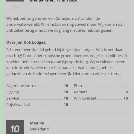
Met partner
,
17 juli 2026
Wij hebben zo genoten van Curaçao, de stranden, de
onderwaterwereld, Willemstad en nog zoveel meer. Wij komen dan
ook zeker terug omdat we nog lang niet alles hebben gezien.
Over Jan Kok Lodges:
Echt een heerlijke tijd gehad bij de Jan Kok Lodges. Wat is het daar
prachtig! Door al het tropische groen,bloemen, vogels en kolibries (!)
voelden het als een klein paradijsje op de berg. Wij verbleven in één
van de studio’s, klein maar fijn. Aan alles wat je nodig hebt is
gedacht, en de bedden lagen heerlijk. Hier komen wij zeker terug!
Algemene indruk
10
Eten
-
Ligging
10
Kamers
9
Service
10
Wifi kwaliteit
10
Prijs/kwaliteit
10
Maaike
10
Nederland