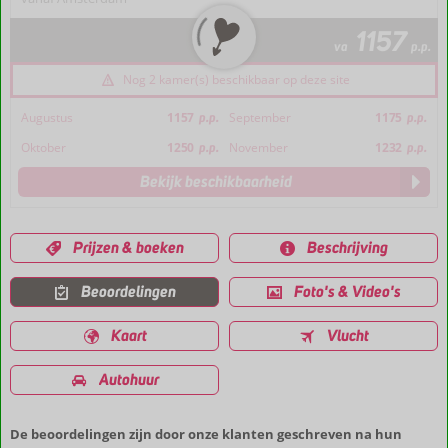
1157
va
p.p.
Nog 2 kamer(s) beschikbaar op deze site
Augustus
1157
p.p.
September
1175
p.p.
Oktober
1250
p.p.
November
1232
p.p.
Bekijk beschikbaarheid
Prijzen & boeken
Beschrijving
Beoordelingen
Foto's & Video's
Kaart
Vlucht
Autohuur
De beoordelingen zijn door onze klanten geschreven na hun