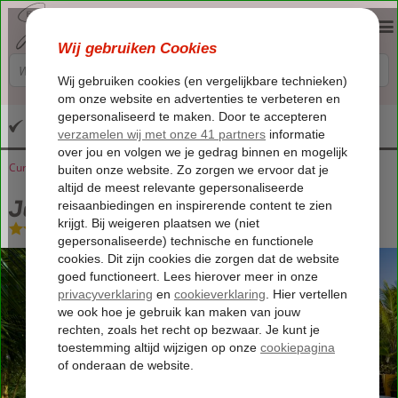
Altijd inclusief huurauto
Curaçao
Home
Sint Willibrordus
Jan Kok Lodges
Jan Kok Lodges
Logies
-
Appartement