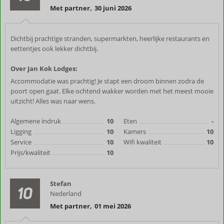
Met partner
,
30 juni 2026
Dichtbij prachtige stranden, supermarkten, heerlijke restaurants en
eettentjes ook lekker dichtbij.
Over Jan Kok Lodges:
Accommodatie was prachtig! Je stapt een droom binnen zodra de
poort open gaat. Elke ochtend wakker worden met het meest mooie
uitzicht! Alles was naar wens.
Algemene indruk
10
Eten
-
Ligging
10
Kamers
10
Service
10
Wifi kwaliteit
10
Prijs/kwaliteit
10
Stefan
10
Nederland
Met partner
,
01 mei 2026