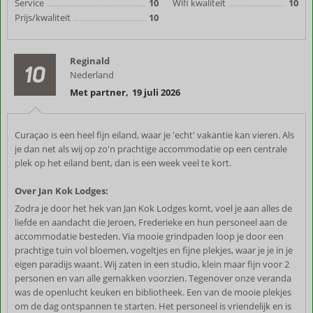
Service
10
Wifi kwaliteit
10
Prijs/kwaliteit
10
Reginald
10
Nederland
Met partner
,
19 juli 2026
Curaçao is een heel fijn eiland, waar je 'echt' vakantie kan vieren. Als
je dan net als wij op zo'n prachtige accommodatie op een centrale
plek op het eiland bent, dan is een week veel te kort.
Over Jan Kok Lodges:
Zodra je door het hek van Jan Kok Lodges komt, voel je aan alles de
liefde en aandacht die Jeroen, Frederieke en hun personeel aan de
accommodatie besteden. Via mooie grindpaden loop je door een
prachtige tuin vol bloemen, vogeltjes en fijne plekjes, waar je je in je
eigen paradijs waant. Wij zaten in een studio, klein maar fijn voor 2
personen en van alle gemakken voorzien. Tegenover onze veranda
was de openlucht keuken en bibliotheek. Een van de mooie plekjes
om de dag ontspannen te starten. Het personeel is vriendelijk en is