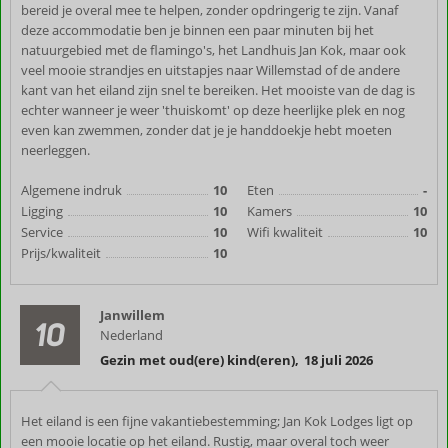
bereid je overal mee te helpen, zonder opdringerig te zijn. Vanaf
deze accommodatie ben je binnen een paar minuten bij het
natuurgebied met de flamingo's, het Landhuis Jan Kok, maar ook
veel mooie strandjes en uitstapjes naar Willemstad of de andere
kant van het eiland zijn snel te bereiken. Het mooiste van de dag is
echter wanneer je weer 'thuiskomt' op deze heerlijke plek en nog
even kan zwemmen, zonder dat je je handdoekje hebt moeten
neerleggen.
Algemene indruk
10
Eten
-
Ligging
10
Kamers
10
Service
10
Wifi kwaliteit
10
Prijs/kwaliteit
10
Janwillem
10
Nederland
Gezin met oud(ere) kind(eren)
,
18 juli 2026
Het eiland is een fijne vakantiebestemming; Jan Kok Lodges ligt op
een mooie locatie op het eiland. Rustig, maar overal toch weer