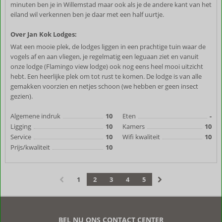
minuten ben je in Willemstad maar ook als je de andere kant van het
eiland wil verkennen ben je daar met een half uurtje.
Over Jan Kok Lodges:
Wat een mooie plek, de lodges liggen in een prachtige tuin waar de
vogels af en aan vliegen, je regelmatig een leguaan ziet en vanuit
onze lodge (Flamingo view lodge) ook nog eens heel mooi uitzicht
hebt. Een heerlijke plek om tot rust te komen. De lodge is van alle
gemakken voorzien en netjes schoon (we hebben er geen insect
gezien).
Algemene indruk
10
Eten
-
Ligging
10
Kamers
10
Service
10
Wifi kwaliteit
10
Prijs/kwaliteit
10
1
2
3
4
5
‹
›
BEL NU ONS CONTACT CENTER