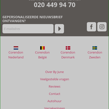
020 449 94 70
GEPERSONALISEERDE NIEUWSBRIEF
ONTVANGEN?
Corendon
Corendon
Corendon
Corendon
Nederland
België
Denmark
Zweden
Over By June
Veelgestelde vragen
Reviews
Contact
Autohuur
Verzekeringen