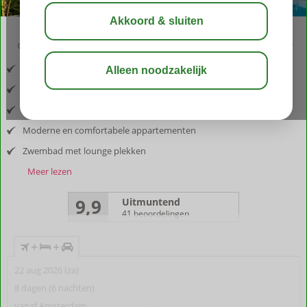
09:00
aug 32°
C
delen
bewaar
Inclusief vlucht en huurauto
Midden in de natuur
Panoramisch uitzicht
Moderne en comfortabele appartementen
Zwembad met lounge plekken
Meer lezen
9,9
Uitmuntend
41 beoordelingen
+
+
22 aug 2026 (za)
8 dagen (6 nachten)
vanaf Amsterdam