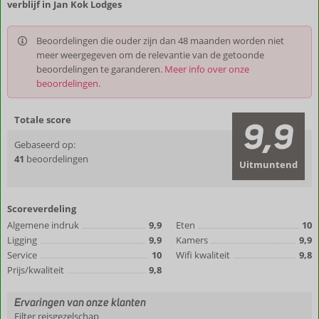
verblijf in Jan Kok Lodges
Beoordelingen die ouder zijn dan 48 maanden worden niet
meer weergegeven om de relevantie van de getoonde
beoordelingen te garanderen.
Meer info over onze
beoordelingen.
Totale score
9,9
Gebaseerd op:
41
beoordelingen
Uitmuntend
Scoreverdeling
Algemene indruk
9,9
Eten
10
Ligging
9,9
Kamers
9,9
Service
10
Wifi kwaliteit
9,8
Prijs/kwaliteit
9,8
Ervaringen van onze klanten
Filter reisgezelschap