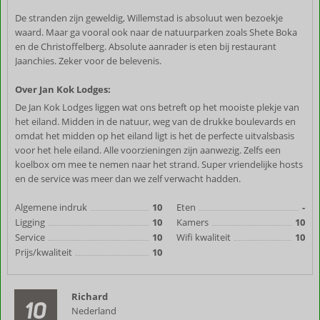
De stranden zijn geweldig, Willemstad is absoluut wen bezoekje
waard. Maar ga vooral ook naar de natuurparken zoals Shete Boka
en de Christoffelberg. Absolute aanrader is eten bij restaurant
Jaanchies. Zeker voor de belevenis.
Over Jan Kok Lodges:
De Jan Kok Lodges liggen wat ons betreft op het mooiste plekje van
het eiland. Midden in de natuur, weg van de drukke boulevards en
omdat het midden op het eiland ligt is het de perfecte uitvalsbasis
voor het hele eiland. Alle voorzieningen zijn aanwezig. Zelfs een
koelbox om mee te nemen naar het strand. Super vriendelijke hosts
en de service was meer dan we zelf verwacht hadden.
Algemene indruk
10
Eten
-
Ligging
10
Kamers
10
Service
10
Wifi kwaliteit
10
Prijs/kwaliteit
10
Richard
10
Nederland