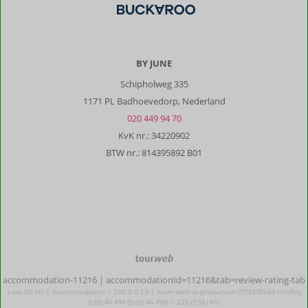
BY JUNE
Schipholweg 335
1171 PL Badhoevedorp, Nederland
020 449 94 70
KvK nr.: 34220902
BTW nr.: 814395892 B01
TourWeb
©
accommodation-11216
| accommodationId=11216&tab=review-rating-tab
NetMatch
june-NL-NL | Accommodation | 380.0.0.13 | netm-web-ui-production-7f756f55dd-mm9vq
5:05:46 PM (5:05:46 PM) | 225 (136|81)