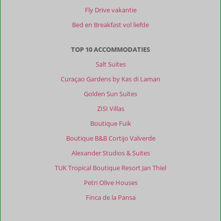
dan
Fly Drive vakantie
beter
Bed en Breakfast vol liefde
op
de
plekken
TOP 10 ACCOMMODATIES
kunt
Salt Suites
komen
waar
Curaçao Gardens by Kas di Laman
dingen
Golden Sun Suites
te
zien
ZISI Villas
en
Boutique Fuik
te
doen
Boutique B&B Cortijo Valverde
zijn.
Alexander Studios & Suites
Houdt
rekening
TUK Tropical Boutique Resort Jan Thiel
met
Petri Olive Houses
kiezelstranden,
maar
Finca de la Pansa
er
zijn