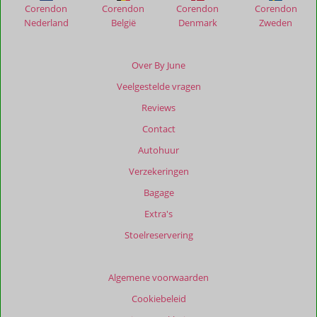
Corendon
Corendon
Corendon
Corendon
Nederland
België
Denmark
Zweden
Beoordelingen
die
ouder
Over By June
zijn
Veelgestelde vragen
dan
48
Reviews
maanden
Contact
worden
niet
Autohuur
meer
Verzekeringen
weergegeven
om
Bagage
de
Extra's
relevantie
van
Stoelreservering
de
getoonde
beoordelingen
Algemene voorwaarden
te
Cookiebeleid
garanderen.
Meer