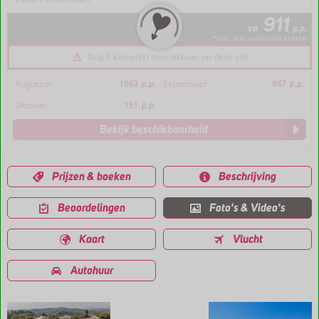
911
va
p.p.
*incl. alle verplichte kosten
Nog 1 kamer(s) beschikbaar op deze site
Augustus
1063
p.p.
September
867
p.p.
Oktober
751
p.p.
Bekijk beschikbaarheid
Prijzen & boeken
Beschrijving
Beoordelingen
Foto's & Video's
Kaart
Vlucht
Autohuur