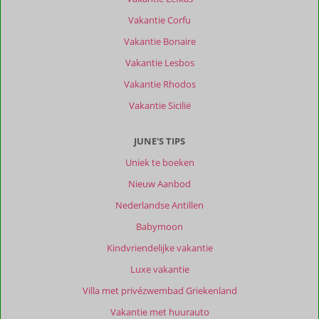
is
Vakantie Corfu
een
Vakantie Bonaire
heel
mooi
Vakantie Lesbos
groen
Vakantie Rhodos
eiland,
met
Vakantie Sicilië
veel
leuke
JUNE'S TIPS
dingen
om
Uniek te boeken
te
Nieuw Aanbod
doen.
Een
Nederlandse Antillen
huurauto
Babymoon
is
echt
Kindvriendelijke vakantie
wel
Luxe vakantie
een
aanrader
Villa met privézwembad Griekenland
omdat
Vakantie met huurauto
je