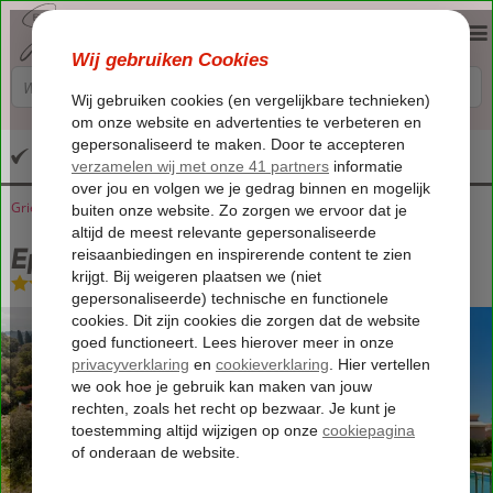
Altijd inclusief huurauto
Griekenland
Home
Corfu
Kato Korakiana
Epta Karpi Villas
Epta Karpi Villas
Logies
-
Villa