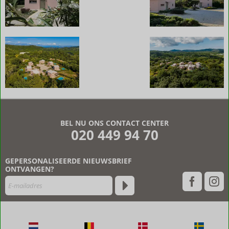
De
beoordelingen
zijn
BEL NU ONS CONTACT CENTER
door
020 449 94 70
onze
klanten
geschreven
GEPERSONALISEERDE NIEUWSBRIEF
na
ONTVANGEN?
hun
verblijf
in
Epta
Karpi
Villas