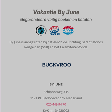
ook
mooie
Vakantie By June
zandstranden.
Gegarandeerd veilig boeken en betalen
Over
Epta
Karpi
Villas:
Het
By June is aangesloten bij het ANVR, de Stichting Garantiefonds
is
Reisgelden (SGR) en het Calamiteitenfonds.
een
prachtige
villa
in
een
klein
schalig
BY JUNE
parkje
Schipholweg 335
welke
goed
1171 PL Badhoevedorp, Nederland
aangelegd
020 449 94 70
is
KvK nr.: 34220902