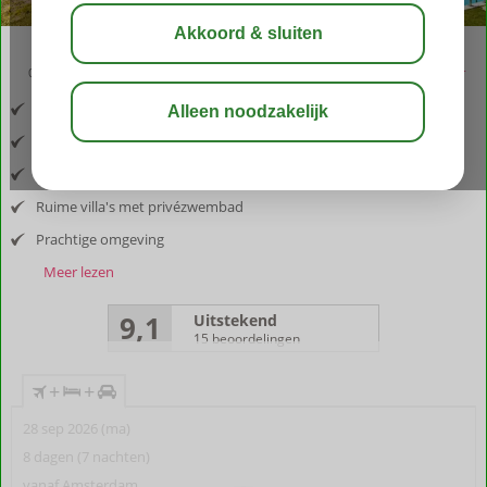
02:50
aug 31°
C
delen
bewaar
Inclusief vlucht en auto
Gelegen nabij Gouvia
Privacy en natuurlijke rust
Ruime villa's met privézwembad
Prachtige omgeving
Meer lezen
9,1
Uitstekend
15 beoordelingen
+
+
28 sep 2026 (ma)
8 dagen (7 nachten)
vanaf Amsterdam