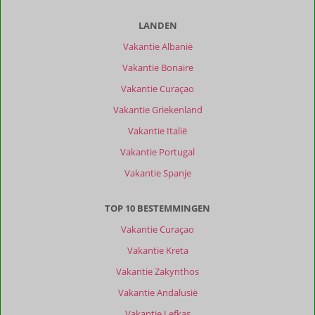
van
onze
LANDEN
klanten
Vakantie Albanië
Filter
reisgezelschap
Vakantie Bonaire
Alle
Vakantie Curaçao
Sorteren
Vakantie Griekenland
op
Vakantie Italië
datum (nieuw > oud)
Vakantie Portugal
Vakantie Spanje
Richard
10
Nederland
TOP 10 BESTEMMINGEN
Gezin met jong(e) kind(eren)
,
07 juli 2026
Vakantie Curaçao
Vakantie Kreta
Over
Vakantie Zakynthos
Kato
Vakantie Andalusië
Korakiana:
Vakantie Lefkas
Het