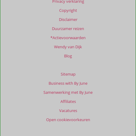
Privacy verklaring
info
Copyright
over
onze
Disclaimer
beoordelingen.
Duurzamer reizen
*Actievoorwaarden
Totale
score
Wendy van Dijk
Gebaseerd
Blog
op:
15
beoordelingen
Sitemap
Business with By June
Samenwerking met By June
Scoreverdeling
Affiliates
Algemene indruk
9,1
Eten
-
Ligging
8,6
Kamers
8,5
Vacatures
Service
9,2
Wifi kwaliteit
9,5
Open cookievoorkeuren
Prijs/kwaliteit
8,7
Ervaringen