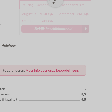
Nog 1 kamer(s) beschikbaar op deze site
Augustus
1050
p.p.
September
861
p.p.
Oktober
751
p.p.
Bekijk beschikbaarheid
Autohuur
en te garanderen.
Meer info over onze beoordelingen.
Eten
-
Kamers
8,5
ifi kwaliteit
9,5