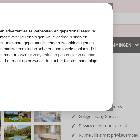
ZOMER 2026
WINTERZON
BESTEMMINGEN
 accommodaties
Weg van de drukte
Inclusief vlucht en auto
Gelegen nabij Gouvia
Privacy en natuurlijke rust
Ruime villa's met privézwembad