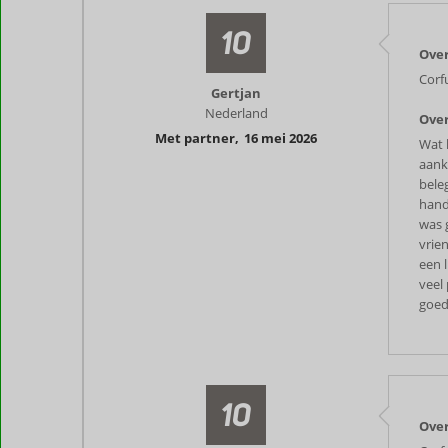
10
Over
Corf
Gertjan
Nederland
Over
Met partner
,
16 mei 2026
Wat h
aank
beleg
hand
was 
vrie
een l
veel
goed 
10
Over