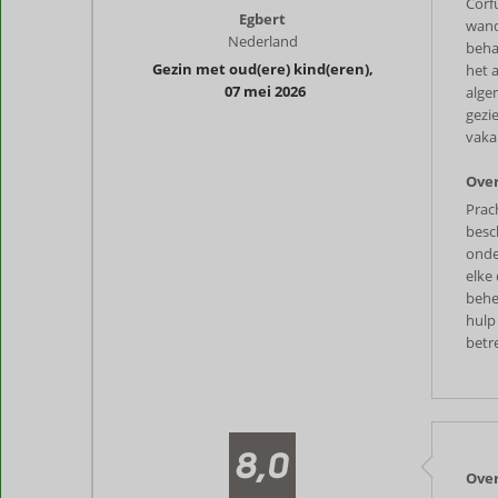
Corf
Egbert
wand
Nederland
beha
Gezin met oud(ere) kind(eren)
,
het 
07 mei 2026
alge
gezi
vaka
Over
Prach
besc
onde
elke 
behe
hulp
betr
8,0
Over