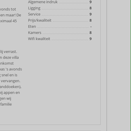
Algemene indruk
9
Ligging
8
avonds tot
Service
9
xen maar! De
Prijs/kwaliteit
8
aximaal 45
Eten
-
Kamers
8
Wifi kwaliteit
9
j verrast.
 deze villa
aankomst
pas 's avonds
 snel en is
 vervangen.
handdoeken),
wij appen en
gen wij
familie