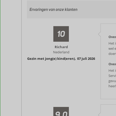
Ervaringen van onze klanten
10
Over
Het 
Richard
wel 
Nederland
doen
Gezin met jong(e) kind(eren)
,
07 juli 2026
Over
Het i
Serv
gevu
heerl
9,0