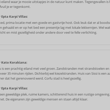
 eiland waar je mooie uitstapjes in de natuur kunt maken. Tegengevallen is 
fvuil je er tegenkomt.
 Epta Karpi Villas:
xed, prima locatie met een goede en gastvrije host. Ook leuk dat er al boo
n gehaald en er op het bed een presentje lag met lokale lekkernijen. Wel wat
icht en mist gezelligheid onder andere door veel te felle verlichting.
 Kato Korakiana:
u is een prachtig eiland met veel groen. Zandstranden met strandstoelen en p
veer 35 minuten rijden. Dichterbij wel kiezelstranden. Huis van Sissi is een a
er dat het gerenoveerd werd. Corfu stad is heel gezellig.
 Epta Karpi Villas:
een geweldige plek, ruime kamers, schitterend huis in een rustige omgeving
het. De eigenaren zijn geweldige mensen en staan altijd klaar.