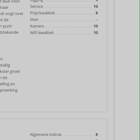
t leuk voor
Service
10
 maar
Prijs/kwaliteit
8
Het oogt over
Eten
-
mt de
'n punt
Kamers
10
itstekende
Wifi kwaliteit
10
en
tallig
ster groet
an de
elling en
 opmerking
Algemene indruk
8