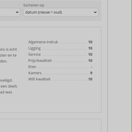
Sorteren op
datum (nieuw > oud)
Algemene indruk
10
Ligging
10
to is echt
Service
10
zien en te
Prijs/kwaliteit
10
nden.
Eten
-
Kamers
9
Wifi kwaliteit
10
veiligd.
 een deels
bad was