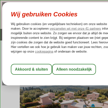
NAZOMER
LAST MINUTES
Altijd inclusief huurauto
Kleinschalige & unieke
Griekenland
Home
Corfu
Kato Korakiana
Epta Karpi Villas
Epta Karpi Villas
Logies
-
Villa