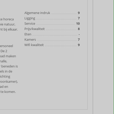
Algemene indruk
9
Ligging
7
jke horeca
Service
10
ie natuur,
Prijs/kwaliteit
8
t bij elkaar.
Eten
-
Kamers
7
Wifi kwaliteit
9
personeel
 De 2
embad maken
alle,
r beneden is
els in de
ichting
e woonkamer),
bad en
t te komen.