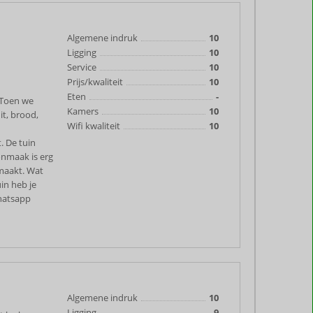
Algemene indruk
10
Ligging
10
Service
10
Prijs/kwaliteit
10
Eten
-
. Toen we
Kamers
10
it, brood,
Wifi kwaliteit
10
 De tuin
onmaak is erg
emaakt. Wat
uin heb je
whatsapp
Algemene indruk
10
Ligging
9