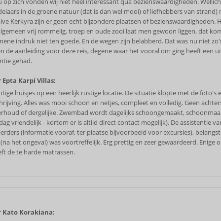
u op zich vonden wij niet heel interessant qua bezienswaardigheden. Wellich
elaars in de groene natuur (dat is dan wel mooi) of liefhebbers van strand)
lve Kerkyra zijn er geen echt bijzondere plaatsen of bezienswaardigheden. 
algemeen vrij rommelig, troep en oude zooi laat men gewoon liggen, dat ko
mene indruk niet ten goede. En de wegen zijn belabberd. Dat was nu niet zo
en de aanleiding voor deze reis, degene waar het vooral om ging heeft een u
ntie gehad.
 Epta Karpi Villas:
tige huisjes op een heerlijk rustige locatie. De situatie klopte met de foto's 
hrijving. Alles was mooi schoon en netjes, compleet en volledig. Geen achters
rhoud of dergelijke. Zwembad wordt dagelijks schoongemaakt, schoonmaak
dag vriendelijk - kortom er is altijd direct contact mogelijk). De assistentie v
erders (informatie vooraf, ter plaatse bijvoorbeeld voor excursies), belangst
 (na het ongeval) was voortreffelijk. Erg prettig en zeer gewaardeerd. Enige
eft de te harde matrassen.
 Kato Korakiana: