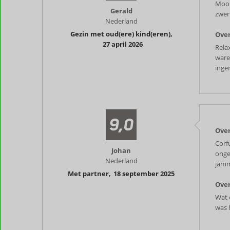
Mooi
Gerald
zwer
Nederland
Gezin met oud(ere) kind(eren)
,
Over
27 april 2026
Rela
ware
inger
9,0
Over
Corf
Johan
onge
Nederland
jamm
Met partner
,
18 september 2025
Over
Wat 
was 