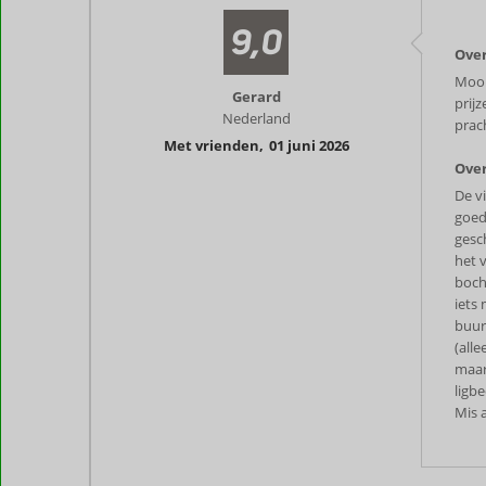
9,0
Over
Mooi 
Gerard
prij
Nederland
prach
Met vrienden
,
01 juni 2026
Over
De v
goed
gesc
het v
boch
iets
buurt
(alle
maar
ligb
Mis 