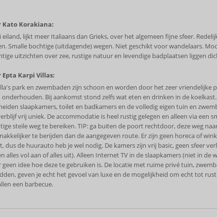
 Kato Korakiana:
eiland, lijkt meer Italiaans dan Grieks, over het algemeen fijne sfeer. Redeli
zen. Smalle bochtige (uitdagende) wegen. Niet geschikt voor wandelaars. Moo
tige uitzichten over zee, rustige natuur en levendige badplaatsen liggen dich
 Epta Karpi Villas:
illa's park en zwembaden zijn schoon en worden door het zeer vriendelijke 
 onderhouden. Bij aankomst stond zelfs wat eten en drinken in de koelkast.
heiden slaapkamers, toilet en badkamers en de volledig eigen tuin en zw
erblijf vrij uniek. De accommodatie is heel rustig gelegen en alleen via een sm
tige steile weg te bereiken. TIP: ga buiten de poort rechtdoor, deze weg naa
 makkelijker te berijden dan de aangegeven route. Er zijn geen horeca of wink
, dus de huurauto heb je wel nodig. De kamers zijn vrij basic, geen sfeer verl
en alles vol aan of alles uit). Alleen Internet TV in de slaapkamers (niet in d
 geen idee hoe deze te gebruiken is. De locatie met ruime privé tuin, zwem
edden, geven je echt het gevoel van luxe en de mogelijkheid om echt tot rus
allen een barbecue.