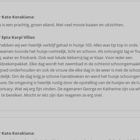
 Kato Korakiana:
u is een prachtig, groen eiland. Met veel mooie baaien en uitzichten.
 Epta Karpi Villas:
ebben wij een heerlijk verblijf gehad in huisje 105. Alles was tip top in orde
wamen toonde het huisje ruimtelijk, licht en schoon. Als ontvangst lag er fru
, water en frisdrank. Ook wat lokale lekkernij lag er klaar. Voor ieder een
doekenpakket. Elke dag wordt het zwembad in de ochtend schoongemaakt.
goed onderhouden en ook de vrouw die elke dag in de weer is met de scho
ndelijk. Om de dag krijg je schone handdoeken en werd het huisje schoong
uxe. De omgeving is heerlijk rustig door de opstelling van de huisjes en de t
 privacy. Wat wij erg fijn vinden. De eigenaren George en Katherine zijn via 
te bereiken. Mocht er iets zijn dan reageren ze erg snel.
 Kato Korakiana: