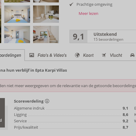
Prachtige omgeving
Meer lezen
9,1
Uitstekend
15 beoordelingen
oordelingen
Foto's & Video's
Kaart
Vlucht
 hun verblijf in Epta Karpi Villas
den niet meer weergegeven om de relevantie van de getoonde beoordeling
Scoreverdeling
Algemene indruk
9,1
Ligging
8,6
d
Service
9,2
W
Prijs/kwaliteit
8,7