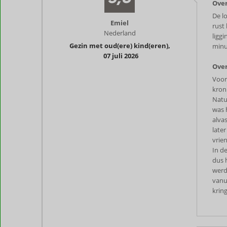
Over
De l
Emiel
rust
Nederland
ligg
Gezin met oud(ere) kind(eren)
,
minu
07 juli 2026
Over
Voor
kron
Natu
was 
alva
late
vrie
In d
dus 
werd
vanui
krin