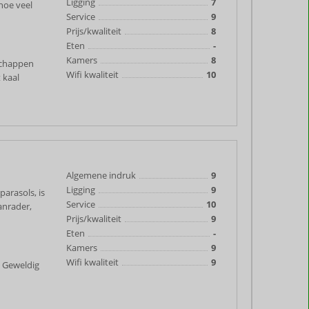
Ligging
7
hoe veel
Service
9
Prijs/kwaliteit
8
Eten
-
Kamers
8
dschappen
Wifi kwaliteit
10
 kaal
Algemene indruk
9
Ligging
9
arasols, is
Service
10
anrader,
Prijs/kwaliteit
9
Eten
-
Kamers
9
Wifi kwaliteit
9
. Geweldig