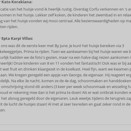
 Kato Korakiana:
ocatie van het huisje vond ik heerlijk rustig. Overdag Corfu verkennen en 's 
 komen in het huisje. Lekker zelf koken, de kinderen het zwembad in en rela
ing van het huisje vonden wij mooi centraal. Alle bezienswaardigheden op m
ten rijden.
 Epta Karpi Villas:
 ons was dit de eerste keer met By June. Je kunt het huisje bereiken via 3
kelweggetjes. Prima te rijden. Toen we aankwamen bij het huisje waren we bli
urlijk hadden we de foto's gezien, maar na een halve dag reizen aankomen in
heerlijk! Onze kinderen van 8 en 11 vonden het fantastisch! Ook was er bij 
st wat fruit en drinken klaargezet in de koelkast. Heel fijn, want we kwamen 
r aan. We kregen geregeld een appje van George, de eigenaar. Hij reageert erg
ndelijk. Na elke 3e nacht, komen ze de 4e dag, schoonmaken en handdoeken
e omschrijving stond dit anders (3 keer per week schoonmaak en wisseling 
houd er rekening mee dan is het prima te doen! Als er wat ontbrak konden 
 het alsnog geregeld door de eigenaren. Leuk weetje; tijdens de terugreis za
t de lucht de huisjes staan! Al met al zeer tevreden en gaat zeker rond in de 
gen.