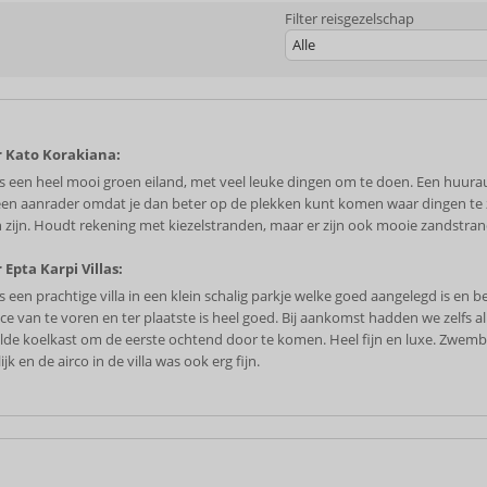
Filter reisgezelschap
Alle
 Kato Korakiana:
is een heel mooi groen eiland, met veel leuke dingen om te doen. Een huurau
een aanrader omdat je dan beter op de plekken kunt komen waar dingen te 
 zijn. Houdt rekening met kiezelstranden, maar er zijn ook mooie zandstra
 Epta Karpi Villas:
s een prachtige villa in een klein schalig parkje welke goed aangelegd is en be
ice van te voren en ter plaatste is heel goed. Bij aankomst hadden we zelfs al
lde koelkast om de eerste ochtend door te komen. Heel fijn en luxe. Zwem
ijk en de airco in de villa was ook erg fijn.