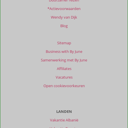
Duurzamer reizen
Totale
*Actievoorwaarden
score
Wendy van Dijk
Gebaseerd
op:
Blog
114
beoordelingen
Sitemap
Business with By June
Scoreverdeling
Samenwerking met By June
Algemene indruk
9,7
Eten
9,4
Affiliates
Ligging
9,6
Kamers
9,6
Service
9,8
Wifi kwaliteit
9,6
Vacatures
Prijs/kwaliteit
9,4
Open cookievoorkeuren
Ervaringen
van
onze
klanten
LANDEN
Filter
Vakantie Albanië
reisgezelschap