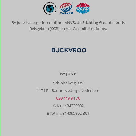
Bastiaan
10
Nederland
Met partner
By June is aangesloten bij het ANVR, de Stichting Garantiefonds
,
19 juli 2026
Reisgelden (SGR) en het Calamiteitenfonds.
Over
Agia
Pelagia:
Een
knus
BY JUNE
dorpje
en
Schipholweg 335
mooie
1171 PL Badhoevedorp, Nederland
baai
020 449 94 70
voorzien
KvK nr.: 34220902
van
meer
BTW nr.: 814395892 B01
dan
voldoende
restaurantjes,