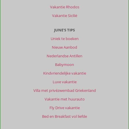
van
Vakantie Rhodos
het
eiland
Vakantie Sicilië
te
verkennen.
JUNE'S TIPS
Auto
is
Uniek te boeken
wel
Nieuw Aanbod
aanbeveling.
Nederlandse Antillen
Over
Babymoon
Salt
Suites:
Kindvriendelijke vakantie
Salt
Luxe vakantie
Suites
is
Villa met privézwembad Griekenland
een
Vakantie met huurauto
fantastische,
sfeervolle
Fly Drive vakantie
accommodatie.
Bed en Breakfast vol liefde
Vooral
geschikt