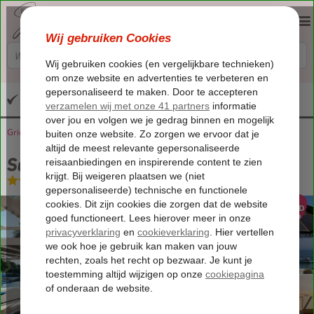
Altijd inclusief huurauto
Griekenland
Home
Kreta
Agia Pelagia
Salt Suites
Salt Suites
Logies
-
Hotel