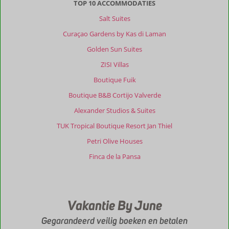
voor
TOP 10 ACCOMMODATIES
volwassenen.
Salt Suites
Niet
geschikt
Curaçao Gardens by Kas di Laman
voor
Golden Sun Suites
ouders
met
ZISI Villas
jonge
Boutique Fuik
kinderen.
Aanrader
Boutique B&B Cortijo Valverde
als
Alexander Studios & Suites
je
even
TUK Tropical Boutique Resort Jan Thiel
helemaal
Petri Olive Houses
wilt
relaxen!
Finca de la Pansa
Algemene indruk
10
Eten
10
Ligging
10
Kamers
10
Service
10
Wifi kwaliteit
10
Vakantie By June
Prijs/kwaliteit
10
Gegarandeerd veilig boeken en betalen