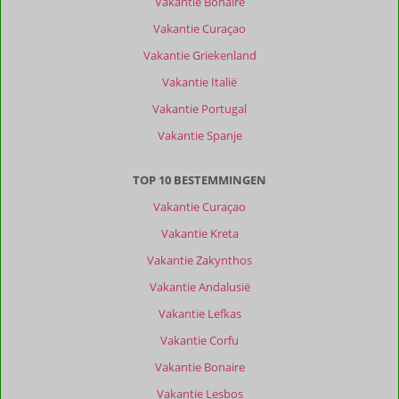
Vakantie Bonaire
Alle
Vakantie Curaçao
Sorteren
op
Vakantie Griekenland
datum (nieuw > oud)
Vakantie Italië
Vakantie Portugal
Akke
10
Vakantie Spanje
Nederland
Gezin met oud(ere) kind(eren)
TOP 10 BESTEMMINGEN
,
23 juli 2026
Vakantie Curaçao
Vakantie Kreta
Over
Agia
Vakantie Zakynthos
Pelagia:
Vakantie Andalusië
Leuk
Vakantie Lefkas
plaatsje,
goede
Vakantie Corfu
uitvalsbasis
Vakantie Bonaire
om
rest
Vakantie Lesbos