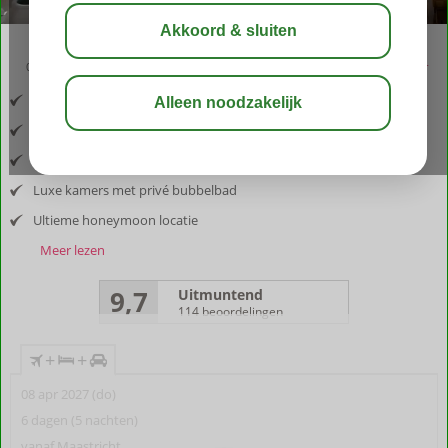
03:30
aug 29°
C
delen
bewaar
Inclusief vlucht en huurauto
Gelegen in Agia Pelagia
Service op zijn best
Luxe kamers met privé bubbelbad
Ultieme honeymoon locatie
Meer lezen
9,7
Uitmuntend
114 beoordelingen
+
+
08 apr 2027 (do)
6 dagen (5 nachten)
vanaf Maastricht