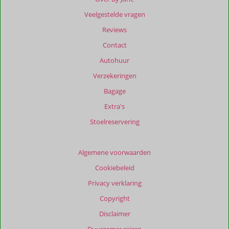
dan
Veelgestelde vragen
48
maanden
Reviews
worden
Contact
niet
meer
Autohuur
weergegeven
Verzekeringen
om
de
Bagage
relevantie
Extra's
van
de
Stoelreservering
getoonde
beoordelingen
te
Algemene voorwaarden
garanderen.
Cookiebeleid
Meer
info
Privacy verklaring
over
Copyright
onze
beoordelingen.
Disclaimer