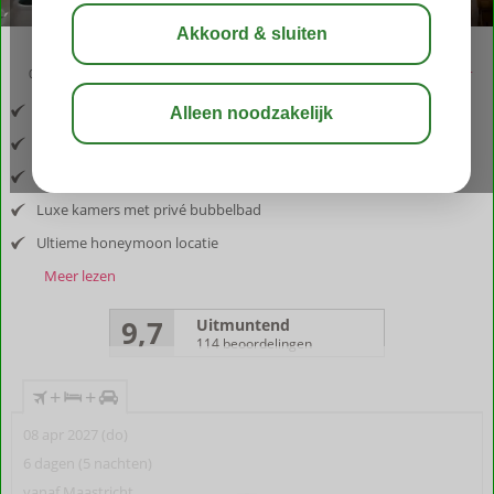
03:30
aug 29°
C
delen
bewaar
Inclusief vlucht en huurauto
Gelegen in Agia Pelagia
Service op zijn best
Luxe kamers met privé bubbelbad
Ultieme honeymoon locatie
Meer lezen
9,7
Uitmuntend
114 beoordelingen
+
+
08 apr 2027 (do)
6 dagen (5 nachten)
vanaf Maastricht