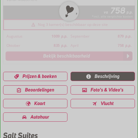
758
va
p.p.
*incl. alle verplichte kosten
Nog 3 kamer(s) beschikbaar op deze site
Augustus
1009
p.p.
September
879
p.p.
Oktober
835
p.p.
April
758
p.p.
Bekijk beschikbaarheid
Prijzen & boeken
Beschrijving
Beoordelingen
Foto's & Video's
Kaart
Vlucht
Autohuur
Salt Suites