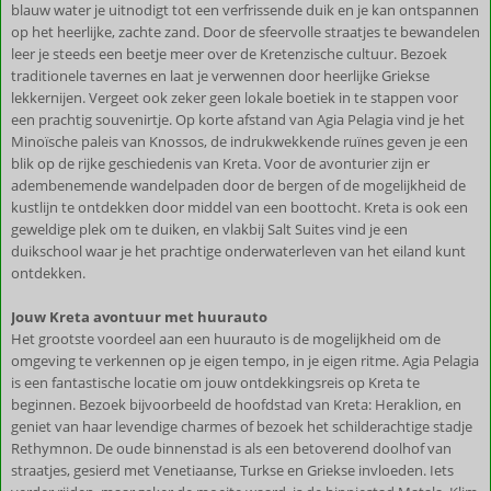
blauw water je uitnodigt tot een verfrissende duik en je kan ontspannen
op het heerlijke, zachte zand. Door de sfeervolle straatjes te bewandelen
leer je steeds een beetje meer over de Kretenzische cultuur. Bezoek
traditionele tavernes en laat je verwennen door heerlijke Griekse
lekkernijen. Vergeet ook zeker geen lokale boetiek in te stappen voor
een prachtig souvenirtje. Op korte afstand van Agia Pelagia vind je het
Minoïsche paleis van Knossos, de indrukwekkende ruïnes geven je een
blik op de rijke geschiedenis van Kreta. Voor de avonturier zijn er
adembenemende wandelpaden door de bergen of de mogelijkheid de
kustlijn te ontdekken door middel van een boottocht. Kreta is ook een
geweldige plek om te duiken, en vlakbij Salt Suites vind je een
duikschool waar je het prachtige onderwaterleven van het eiland kunt
ontdekken.
Jouw Kreta avontuur met huurauto
Het grootste voordeel aan een huurauto is de mogelijkheid om de
omgeving te verkennen op je eigen tempo, in je eigen ritme. Agia Pelagia
is een fantastische locatie om jouw ontdekkingsreis op Kreta te
beginnen. Bezoek bijvoorbeeld de hoofdstad van Kreta: Heraklion, en
geniet van haar levendige charmes of bezoek het schilderachtige stadje
Rethymnon. De oude binnenstad is als een betoverend doolhof van
straatjes, gesierd met Venetiaanse, Turkse en Griekse invloeden. Iets