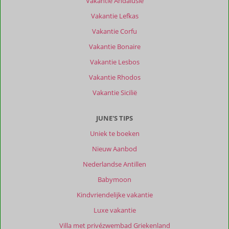
Vakantie Andalusië
Leuk
Vakantie Lefkas
plaatsje,
goede
Vakantie Corfu
uitvalsbasis
Vakantie Bonaire
om
rest
Vakantie Lesbos
van
Vakantie Rhodos
het
eiland
Vakantie Sicilië
te
verkennen.
JUNE'S TIPS
Auto
is
Uniek te boeken
wel
Nieuw Aanbod
aanbeveling.
Nederlandse Antillen
Over
Babymoon
Salt
Suites:
Kindvriendelijke vakantie
Salt
Luxe vakantie
Suites
is
Villa met privézwembad Griekenland