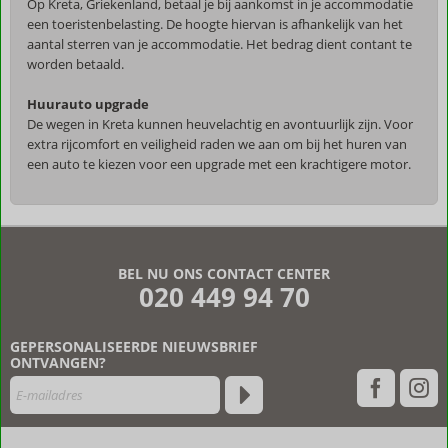
Op Kreta, Griekenland, betaal je bij aankomst in je accommodatie
een toeristenbelasting. De hoogte hiervan is afhankelijk van het
aantal sterren van je accommodatie. Het bedrag dient contant te
worden betaald.
Huurauto upgrade
De wegen in Kreta kunnen heuvelachtig en avontuurlijk zijn. Voor
extra rijcomfort en veiligheid raden we aan om bij het huren van
een auto te kiezen voor een upgrade met een krachtigere motor.
De
beoordelingen
zijn
BEL NU ONS CONTACT CENTER
door
020 449 94 70
onze
klanten
geschreven
GEPERSONALISEERDE NIEUWSBRIEF
na
ONTVANGEN?
hun
verblijf
in
Salt