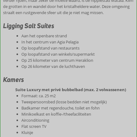
verder rijden, maar zeker de moeite waard, is de hippiestad Matala. Klim
de grotten in en wandel door het kristalheldere water. Deze omgeving
straalt een rustgevende sfeer uit die je niet mag missen.
Ligging Salt Suites
Aan het openbare strand
In het centrum van Agia Pelagia
Op loopafstand van restaurants
Op loopafstand van winkels/supermarkt
Op 25 kilometer van centrum Heraklion
Op 26 kilometer van de luchthaven
Kamers
Suite Luxury met privé bubbelbad (max. 2 volwassenen)
Formaat: ca. 25 m2
Tweepersoonsbed (losse bedden niet mogelijk)
Badkamer met regendouche, toilet en fohn
Minikoelkast en koffie-/theefaciliteiten
Airconditioning
Flat screen TV
Kluisje