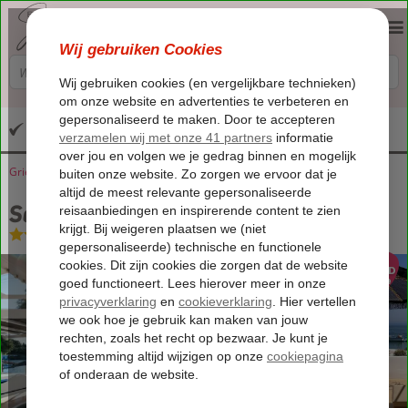
Altijd inclusief huurauto
Griekenland
Home
Kreta
Agia Pelagia
Salt Suites
Salt Suites
Logies
-
Hotel