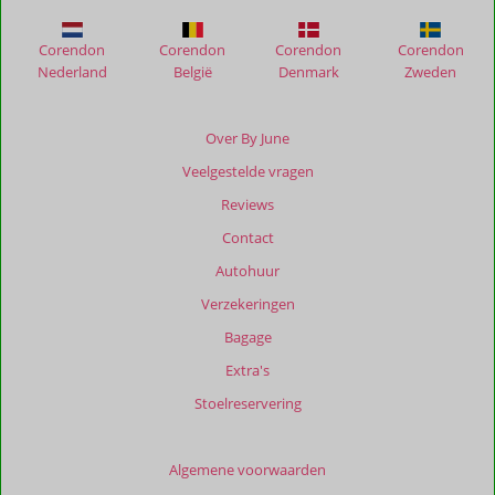
Suites
Corendon
Corendon
Corendon
Corendon
Beoordelingen
Nederland
België
Denmark
Zweden
die
ouder
zijn
Over By June
dan
Veelgestelde vragen
48
maanden
Reviews
worden
Contact
niet
meer
Autohuur
weergegeven
Verzekeringen
om
de
Bagage
relevantie
Extra's
van
de
Stoelreservering
getoonde
beoordelingen
te
Algemene voorwaarden
garanderen.