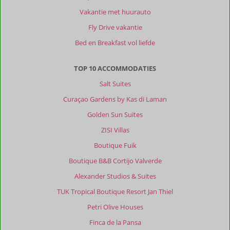
een
Vakantie met huurauto
fantastische,
sfeervolle
Fly Drive vakantie
accommodatie.
Bed en Breakfast vol liefde
Vooral
geschikt
voor
TOP 10 ACCOMMODATIES
volwassenen.
Salt Suites
Niet
geschikt
Curaçao Gardens by Kas di Laman
voor
Golden Sun Suites
ouders
met
ZISI Villas
jonge
Boutique Fuik
kinderen.
Aanrader
Boutique B&B Cortijo Valverde
als
Alexander Studios & Suites
je
even
TUK Tropical Boutique Resort Jan Thiel
helemaal
Petri Olive Houses
wilt
relaxen!
Finca de la Pansa