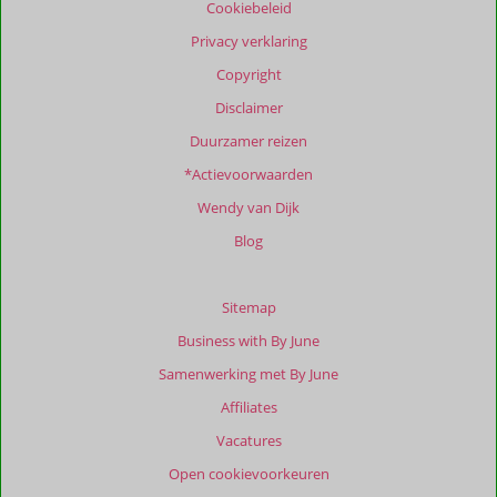
Cookiebeleid
Meer
info
Privacy verklaring
over
Copyright
onze
beoordelingen.
Disclaimer
Duurzamer reizen
Totale
*Actievoorwaarden
score
Wendy van Dijk
Gebaseerd
op:
Blog
114
beoordelingen
Sitemap
Business with By June
Scoreverdeling
Samenwerking met By June
Algemene indruk
9,7
Eten
9,4
Affiliates
Ligging
9,6
Kamers
9,6
Service
9,8
Wifi kwaliteit
9,6
Vacatures
Prijs/kwaliteit
9,4
Open cookievoorkeuren