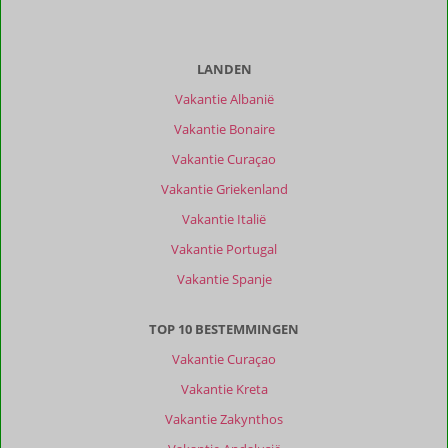
Ervaringen
van
onze
klanten
LANDEN
Filter
Vakantie Albanië
reisgezelschap
Vakantie Bonaire
Alle
Vakantie Curaçao
Sorteren
op
Vakantie Griekenland
datum (nieuw > oud)
Vakantie Italië
Vakantie Portugal
Akke
10
Vakantie Spanje
Nederland
Gezin met oud(ere) kind(eren)
TOP 10 BESTEMMINGEN
,
23 juli 2026
Vakantie Curaçao
Vakantie Kreta
Over
Agia
Vakantie Zakynthos
Pelagia: