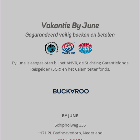
Algemene indruk
10
Eten
10
Ligging
10
Kamers
10
Service
10
Wifi kwaliteit
10
Vakantie By June
Prijs/kwaliteit
10
Gegarandeerd veilig boeken en betalen
Bastiaan
10
Nederland
Met partner
By June is aangesloten bij het ANVR, de Stichting Garantiefonds
,
19 juli 2026
Reisgelden (SGR) en het Calamiteitenfonds.
Over
Agia
Pelagia:
Een
knus
BY JUNE
dorpje
en
Schipholweg 335
mooie
1171 PL Badhoevedorp, Nederland
baai