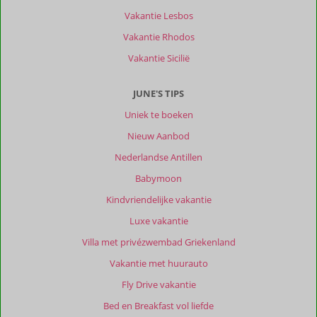
Zeer
Vakantie Lesbos
geschikt
Vakantie Rhodos
voor
rustzoekers.
Vakantie Sicilië
De
hele
JUNE'S TIPS
omgeving
rond
Uniek te boeken
Kerveli
Nieuw Aanbod
beach
is
Nederlandse Antillen
prachtig
Babymoon
en
weelderig
Kindvriendelijke vakantie
groen.
Luxe vakantie
Over
Villa met privézwembad Griekenland
Kerveli
Vakantie met huurauto
Luxury
Apartments:
Fly Drive vakantie
Kerveli
Bed en Breakfast vol liefde
Luxury