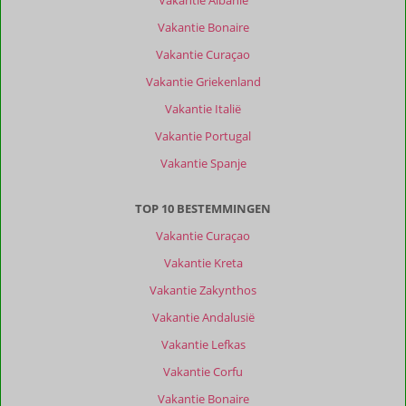
Vakantie Albanië
Filter
reisgezelschap
Vakantie Bonaire
Alle
Vakantie Curaçao
Sorteren
Vakantie Griekenland
op
Vakantie Italië
datum (nieuw > oud)
Vakantie Portugal
Vakantie Spanje
Thomas
8,0
Nederland
TOP 10 BESTEMMINGEN
Met partner
,
Vakantie Curaçao
12 mei 2026
Vakantie Kreta
Vakantie Zakynthos
Over
Vakantie Andalusië
Kerveli:
Vakantie Lefkas
Kervelli
beach
Vakantie Corfu
is
Vakantie Bonaire
prachtig.