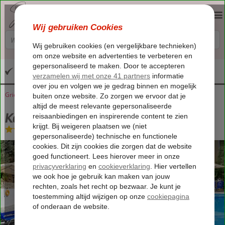
Altijd inclusief huurauto
Griekenland
Home
Samos
Kerveli
Kerveli Luxury Apartments
Kerveli Luxury Apartments
Logies
-
Appartement