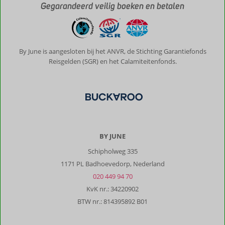
mei).
Gegarandeerd veilig boeken en betalen
Groot
nadeel
was
de
pomp
By June is aangesloten bij het ANVR, de Stichting Garantiefonds
in
Reisgelden (SGR) en het Calamiteitenfonds.
het
zwembad
die
de
hele
dag
staat
BY JUNE
te
Schipholweg 335
draaien
(veel
1171 PL Badhoevedorp, Nederland
lawaai)
020 449 94 70
en
KvK nr.: 34220902
wat
BTW nr.: 814395892 B01
ons
betreft
de