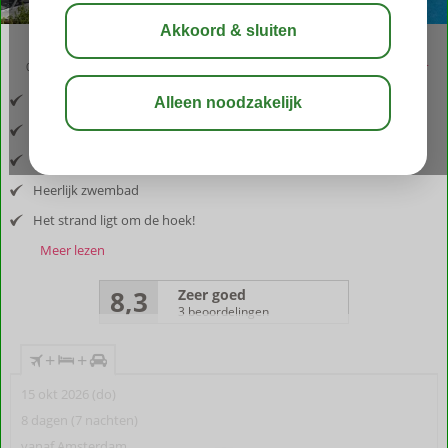
03:30
aug 32°
C
delen
bewaar
Inclusief vlucht en huurauto
Aan de oostkust van Samos
Ruime appartementen en studio’s
Heerlijk zwembad
Het strand ligt om de hoek!
Meer lezen
8,3
Zeer goed
3 beoordelingen
+
+
15 okt 2026 (do)
8 dagen (7 nachten)
vanaf Amsterdam