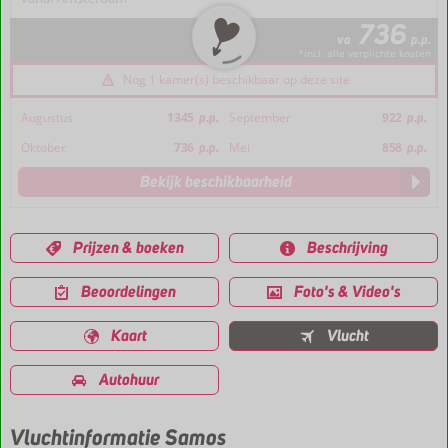
736
va
p.p.
*incl. alle verplichte kosten
Nog 1 kamer(s) beschikbaar op deze site
Augustus
1345
p.p.
September
922
p.p.
Oktober
736
p.p.
Mei
858
p.p.
Bekijk beschikbaarheid
Prijzen & boeken
Beschrijving
Beoordelingen
Foto's & Video's
Kaart
Vlucht
Autohuur
Vluchtinformatie Samos