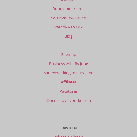
beoordelingen.
Duurzamer reizen
*Actievoorwaarden
Totale
score
Wendy van Dijk
Gebaseerd
Blog
op:
3
beoordelingen
Sitemap
Business with By June
Samenwerking met By June
Scoreverdeling
Affiliates
Algemene indruk
8,3
Eten
-
Ligging
8,7
Kamers
8,0
Vacatures
Service
8,3
Wifi kwaliteit
8,3
Open cookievoorkeuren
Prijs/kwaliteit
8,3
Ervaringen
van
onze
LANDEN
klanten