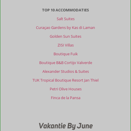
Appartments
is
TOP 10 ACCOMMODATIES
kleinschalig.
Salt Suites
Ligt
in
Curaçao Gardens by Kas di Laman
een
Golden Sun Suites
mooi
onderhouden
ZISI Villas
tuin.
Boutique Fuik
Het
appartement
Boutique B&B Cortijo Valverde
is
Alexander Studios & Suites
ruim,
het
TUK Tropical Boutique Resort Jan Thiel
zwembad
Petri Olive Houses
meestal
voor
Finca de la Pansa
jezelf
(wij
zaten
er
Vakantie By June
half