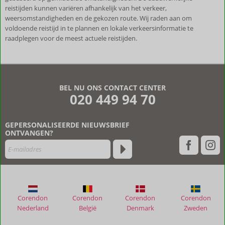
reistijden kunnen variëren afhankelijk van het verkeer,
weersomstandigheden en de gekozen route. Wij raden aan om
voldoende reistijd in te plannen en lokale verkeersinformatie te
raadplegen voor de meest actuele reistijden.
De
beoordelingen
zijn
BEL NU ONS CONTACT CENTER
door
020 449 94 70
onze
klanten
geschreven
GEPERSONALISEERDE NIEUWSBRIEF
na
ONTVANGEN?
hun
verblijf
in
Kerveli
Luxury
Apartments
Corendon
Corendon
Corendon
Corendon
Nederland
België
Denmark
Zweden
Beoordelingen
die