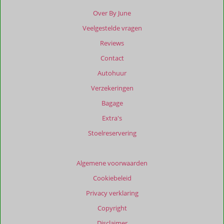
ouder
Over By June
zijn
Veelgestelde vragen
dan
48
Reviews
maanden
Contact
worden
niet
Autohuur
meer
Verzekeringen
weergegeven
om
Bagage
de
Extra's
relevantie
van
Stoelreservering
de
getoonde
beoordelingen
Algemene voorwaarden
te
Cookiebeleid
garanderen.
Meer
Privacy verklaring
info
Copyright
over
onze
Disclaimer