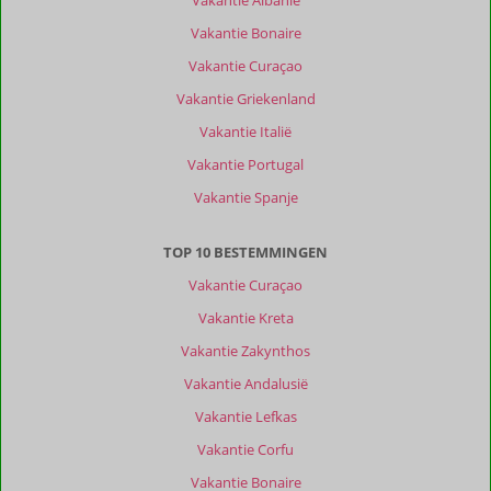
Vakantie Albanië
reisgezelschap
Vakantie Bonaire
Alle
Vakantie Curaçao
Sorteren
op
Vakantie Griekenland
datum (nieuw > oud)
Vakantie Italië
Vakantie Portugal
Johannes
8,0
Vakantie Spanje
Nederland
Met partner
TOP 10 BESTEMMINGEN
,
15 juni 2026
Vakantie Curaçao
Vakantie Kreta
Over
Vakantie Zakynthos
Kerveli:
Vakantie Andalusië
De
Vakantie Lefkas
eerste
week
Vakantie Corfu
gerelaxed
Vakantie Bonaire
op