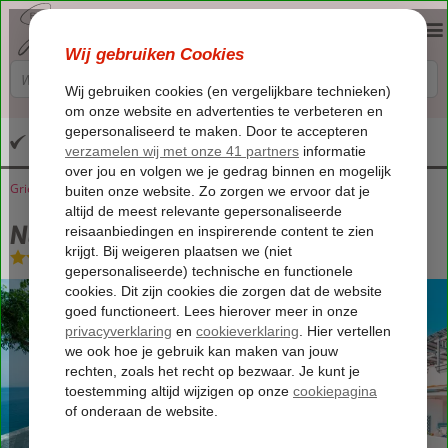
Altijd inclusief huurauto
Griekenland
Home
Samos
Kerveli
Nafsika Apartments
Nafsika Apartments
Logies
-
Appartement