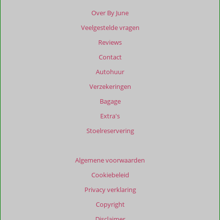
zijn
Over By June
dan
Veelgestelde vragen
48
maanden
Reviews
worden
Contact
niet
meer
Autohuur
weergegeven
Verzekeringen
om
de
Bagage
relevantie
Extra's
van
de
Stoelreservering
getoonde
beoordelingen
te
Algemene voorwaarden
garanderen.
Cookiebeleid
Meer
info
Privacy verklaring
over
Copyright
onze
beoordelingen.
Disclaimer