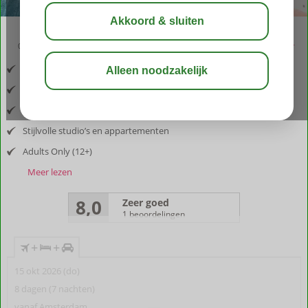
03:30
aug 32°
C
delen
bewaar
Inclusief vlucht en huurauto
Gelegen bij de baai van Kerveli
Authentieke gastvrijheid
Stijlvolle studio’s en appartementen
Adults Only (12+)
Meer lezen
8,0
Zeer goed
1 beoordelingen
+
+
15 okt 2026 (do)
8 dagen (7 nachten)
vanaf Amsterdam