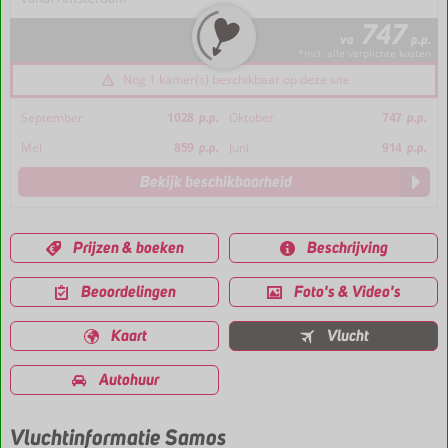
747
va
p.p.
*incl. alle verplichte kosten
Nog 1 kamer(s) beschikbaar op deze site
September
1028
p.p.
Oktober
747
p.p.
Mei
859
p.p.
Juni
914
p.p.
Bekijk beschikbaarheid
Prijzen & boeken
Beschrijving
Beoordelingen
Foto's & Video's
Kaart
Vlucht
Autohuur
Vluchtinformatie Samos