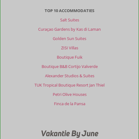
Algemene indruk
8
Eten
-
TOP 10 ACCOMMODATIES
Ligging
8
Kamers
8
Salt Suites
Service
9
Wifi kwaliteit
8
Prijs/kwaliteit
9
Curaçao Gardens by Kas di Laman
Golden Sun Suites
ZISI Villas
Boutique Fuik
Boutique B&B Cortijo Valverde
Alexander Studios & Suites
TUK Tropical Boutique Resort Jan Thiel
Petri Olive Houses
Finca de la Pansa
Vakantie By June