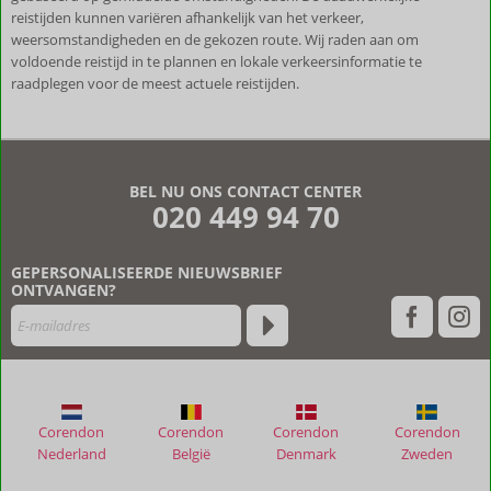
reistijden kunnen variëren afhankelijk van het verkeer,
weersomstandigheden en de gekozen route. Wij raden aan om
voldoende reistijd in te plannen en lokale verkeersinformatie te
raadplegen voor de meest actuele reistijden.
De
beoordelingen
zijn
BEL NU ONS CONTACT CENTER
door
020 449 94 70
onze
klanten
geschreven
GEPERSONALISEERDE NIEUWSBRIEF
na
ONTVANGEN?
hun
verblijf
in
Nafsika
Apartments
Corendon
Corendon
Corendon
Corendon
Beoordelingen
Nederland
België
Denmark
Zweden
die
ouder