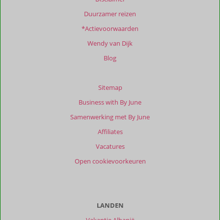
Duurzamer reizen
Totale
*Actievoorwaarden
score
Wendy van Dijk
Gebaseerd
op:
Blog
1
beoordelingen
Sitemap
Business with By June
Scoreverdeling
Samenwerking met By June
Algemene indruk
8,0
Eten
-
Affiliates
Ligging
8,0
Kamers
8,0
Service
9,0
Wifi kwaliteit
8,0
Vacatures
Prijs/kwaliteit
9,0
Open cookievoorkeuren
Ervaringen
van
onze
klanten
LANDEN
Filter