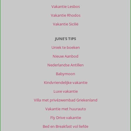
het
Vakantie Lesbos
zeer
Vakantie Rhodos
nabij
gelegen
Vakantie Sicilië
strand.
De
JUNE'S TIPS
2e
week
Uniek te boeken
Samos
Nieuw Aanbod
verder
verkend.
Nederlandse Antillen
Babymoon
Over
Nafsika
Kindvriendelijke vakantie
Apartments:
Luxe vakantie
Mooi
goed
Villa met privézwembad Griekenland
onderhouden
Vakantie met huurauto
accommodatie,
met
Fly Drive vakantie
schitterend
Bed en Breakfast vol liefde
uitzicht.