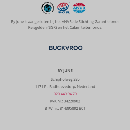
een
feestje!
Alles
was
By June is aangesloten bij het ANVR, de Stichting Garantiefonds
zo
Reisgelden (SGR) en het Calamiteitenfonds.
uitgebreid,
vers
en
heerlijk
verzorgd.
We
hebben
BY JUNE
er
iedere
Schipholweg 335
ochtend
1171 PL Badhoevedorp, Nederland
volop
020 449 94 70
van
KvK nr.: 34220902
genoten.
Ook
BTW nr.: 814395892 B01
de
mooie
ligging