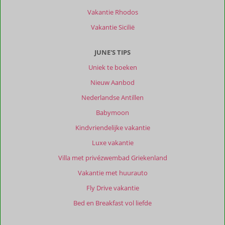
verblijf
Vakantie Rhodos
bij
B&B
Vakantie Sicilië
Lagabella!
Vanaf
JUNE'S TIPS
het
eerste
Uniek te boeken
moment
Nieuw Aanbod
werden
we
Nederlandse Antillen
warm
Babymoon
en
gastvrij
Kindvriendelijke vakantie
ontvangen
Luxe vakantie
door
Manon
Villa met privézwembad Griekenland
en
Vakantie met huurauto
Rick.
Wat
Fly Drive vakantie
zijn
Bed en Breakfast vol liefde
jullie
ontzettend
lieve,