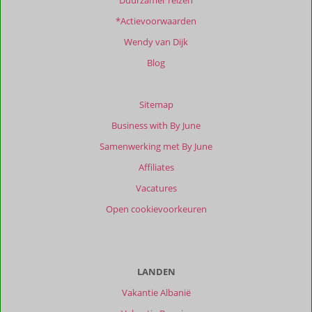
Duurzamer reizen
Totale
*Actievoorwaarden
score
Wendy van Dijk
Gebaseerd
op:
Blog
76
beoordelingen
Sitemap
Business with By June
Scoreverdeling
Samenwerking met By June
Algemene indruk
9,8
Eten
9,8
Affiliates
Ligging
9,2
Kamers
9,8
Service
9,9
Wifi kwaliteit
9,5
Vacatures
Prijs/kwaliteit
9,7
Open cookievoorkeuren
Ervaringen
van
onze
klanten
LANDEN
Filter
Vakantie Albanië
reisgezelschap