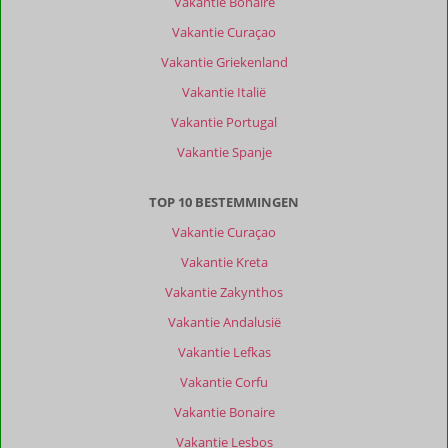
Vakantie Bonaire
Alle
Vakantie Curaçao
Sorteren
op
Vakantie Griekenland
datum (nieuw > oud)
Vakantie Italië
Vakantie Portugal
Rene
10
Vakantie Spanje
Nederland
Met partner
TOP 10 BESTEMMINGEN
,
25 juli 2026
Vakantie Curaçao
Vakantie Kreta
Over
Sedella:
Vakantie Zakynthos
Wat
Vakantie Andalusië
hebben
Vakantie Lefkas
wij
ontzettend
Vakantie Corfu
genoten
Vakantie Bonaire
van
ons
Vakantie Lesbos