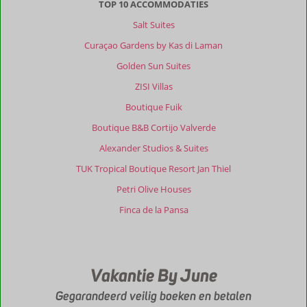
TOP 10 ACCOMMODATIES
enthousiaste
Salt Suites
en
gastvrije
Curaçao Gardens by Kas di Laman
mensen.
Golden Sun Suites
We
voelden
ZISI Villas
ons
Boutique Fuik
meteen
helemaal
Boutique B&B Cortijo Valverde
welkom
Alexander Studios & Suites
en
thuis.
TUK Tropical Boutique Resort Jan Thiel
En
Petri Olive Houses
dan
het
Finca de la Pansa
ontbijt…
iedere
ochtend
opnieuw
Vakantie By June
was
het
Gegarandeerd veilig boeken en betalen
weer