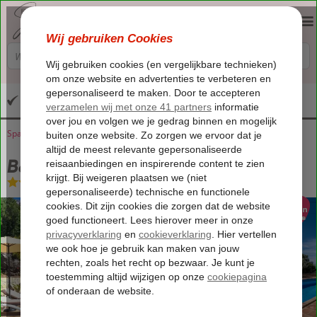
Altijd inclusief huurauto
Spanje
Home
Andalusië
Sedella
B&B Lagabella
B&B Lagabella
Logies
-
Bed & Breakfast