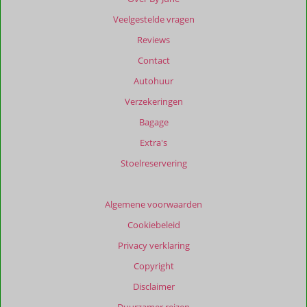
dan
Veelgestelde vragen
48
maanden
Reviews
worden
Contact
niet
meer
Autohuur
weergegeven
Verzekeringen
om
de
Bagage
relevantie
Extra's
van
de
Stoelreservering
getoonde
beoordelingen
te
Algemene voorwaarden
garanderen.
Cookiebeleid
Meer
info
Privacy verklaring
over
Copyright
onze
beoordelingen.
Disclaimer