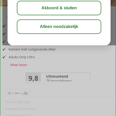
03:05
aug 33°
C
delen
bewaar
Inclusief vlucht en huurauto
Romantische uitstraling
Omgeven door een prachtig natuurgebied
Kamers met rustgevende sfeer
Adults Only (18+)
Meer lezen
9,8
Uitmuntend
76 beoordelingen
+
+
09 mrt 2027 (di)
6 dagen (5 nachten)
vanaf Maastricht