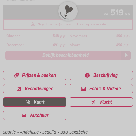
519
va
p.p.
Nog 1 kamer(s) beschikbaar op deze site
Oktober
548
p.p.
November
496
p.p.
December
491
p.p.
Maart
496
p.p.
Bekijk beschikbaarheid
Prijzen & boeken
Beschrijving
Beoordelingen
Foto's & Video's
Kaart
Vlucht
Autohuur
Spanje
Home
Andalusië
Sedella
B&B Lagabella