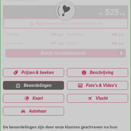
525
va
p.p.
Nog 1 kamer(s) beschikbaar op deze site
Oktober
559
p.p.
November
496
p.p.
December
491
p.p.
Maart
496
p.p.
Bekijk beschikbaarheid
Prijzen & boeken
Beschrijving
Beoordelingen
Foto's & Video's
Kaart
Vlucht
Autohuur
De beoordelingen zijn door onze klanten geschreven na hun