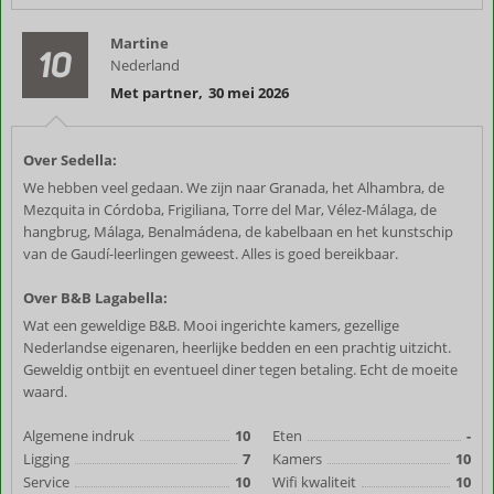
Martine
10
Nederland
Met partner
,
30 mei 2026
Over Sedella:
We hebben veel gedaan. We zijn naar Granada, het Alhambra, de
Mezquita in Córdoba, Frigiliana, Torre del Mar, Vélez-Málaga, de
hangbrug, Málaga, Benalmádena, de kabelbaan en het kunstschip
van de Gaudí-leerlingen geweest. Alles is goed bereikbaar.
Over B&B Lagabella:
Wat een geweldige B&B. Mooi ingerichte kamers, gezellige
Nederlandse eigenaren, heerlijke bedden en een prachtig uitzicht.
Geweldig ontbijt en eventueel diner tegen betaling. Echt de moeite
waard.
Algemene indruk
10
Eten
-
Ligging
7
Kamers
10
Service
10
Wifi kwaliteit
10