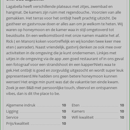
Lagabella heeft verschillende plateaus met zitjes, zwembad en
hangmat. De kamers zijn ruim met regendouche.. Voorzien van alle
gemakken. Het terras voor het ontbijt heeft prachtig uitzicht. De
gastheer en gastvrouw doen er alles aan om je welkom te heten. Wij
waren op honeymoon en de kamer waa in stijl omgetoverd tot
beuidsuite. En een welkomstbord met onze namen maakte het af.
Rick ( en Manon) koken voortreffelijk en wij konden twee keer mee
eten ( aanrader). Naast vriendelijk, gastvrij denken ze ook mee over
activiteiten in de omgeving die je kunt ondernemen. Linkjes met
uitjes in de omgeving via de app ,een goed restaurant of in ons geval
een fotograaf voor een strandshoot én een kapper!Niets waa te
gek.Het ontbijt is goed en zorgvuldig uitgezocht en wordt super leuk
gepresenteerd.We hadden ons geen betere honeymoon kunnen
wensen! Het enige min punt was dat de vakantie ten einde kwam.
Zoek je een B&B met persoonlijke touch, sfeervol en ontspannen
vibes, dan is dit the place to be.
Algemene indruk
10
Eten
10
Ligging
10
Kamers
10
Service
10
Wifi kwaliteit
10
Prijs/kwaliteit
10