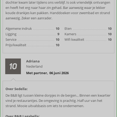
dochter kwam later tijdens ons verblijf. Is ook vriendelijk ontvangen
en heeft het erg naar haar zin gehad. Bar aanwezig waar je lekker
koude drankjes kan pakken. Handdoeken voor zwembad en strand
aanwezig. Zeker een aanrader.
Algemene indruk
10
Eten
10
Ligging
9
Kamers
10
Service
10
Wifi kwaliteit
10
Prijs/kwaliteit
10
Adriana
10
Nederland
Met partner
,
06 juni 2026
Over Sedella:
De B&B ligt tussen kleine dorpjes in de bergen... Binnen een kwartier
vind je restaurantjes. De omgeving is prachtig. Half uur van het
strand. Mooie uitvalsbasis om iets te ondernemen.
Over B&B Lagabella: