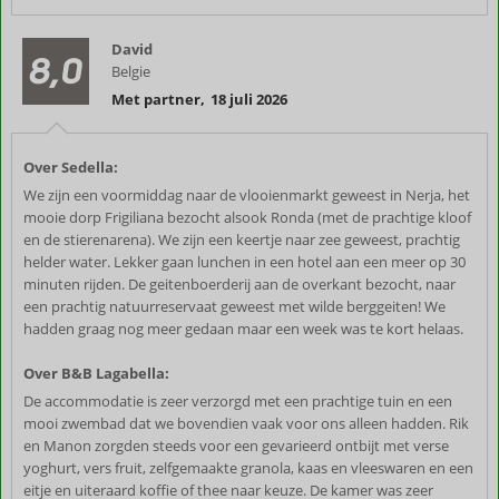
David
8,0
Belgie
Met partner
,
18 juli 2026
Over Sedella:
We zijn een voormiddag naar de vlooienmarkt geweest in Nerja, het
mooie dorp Frigiliana bezocht alsook Ronda (met de prachtige kloof
en de stierenarena). We zijn een keertje naar zee geweest, prachtig
helder water. Lekker gaan lunchen in een hotel aan een meer op 30
minuten rijden. De geitenboerderij aan de overkant bezocht, naar
een prachtig natuurreservaat geweest met wilde berggeiten! We
hadden graag nog meer gedaan maar een week was te kort helaas.
Over B&B Lagabella:
De accommodatie is zeer verzorgd met een prachtige tuin en een
mooi zwembad dat we bovendien vaak voor ons alleen hadden. Rik
en Manon zorgden steeds voor een gevarieerd ontbijt met verse
yoghurt, vers fruit, zelfgemaakte granola, kaas en vleeswaren en een
eitje en uiteraard koffie of thee naar keuze. De kamer was zeer