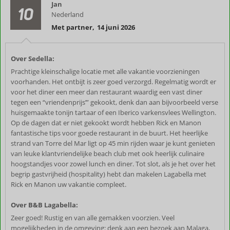
Jan
10
Nederland
Met partner
,
14 juni 2026
Over Sedella:
Prachtige kleinschalige locatie met alle vakantie voorzieningen
voorhanden. Het ontbijt is zeer goed verzorgd. Regelmatig wordt er
voor het diner een meer dan restaurant waardig een vast diner
tegen een “vriendenprijs’” gekookt, denk dan aan bijvoorbeeld verse
huisgemaakte tonijn tartaar of een Iberico varkensvlees Wellington.
Op de dagen dat er niet gekookt wordt hebben Rick en Manon
fantastische tips voor goede restaurant in de buurt. Het heerlijke
strand van Torre del Mar ligt op 45 min rijden waar je kunt genieten
van leuke klantvriendelijke beach club met ook heerlijk culinaire
hoogstandjes voor zowel lunch en diner. Tot slot, als je het over het
begrip gastvrijheid (hospitality) hebt dan makelen Lagabella met
Rick en Manon uw vakantie compleet.
Over B&B Lagabella:
Zeer goed! Rustig en van alle gemakken voorzien. Veel
mogelijkheden in de omgeving: denk aan een bezoek aan Malaga,