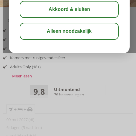
03:05
aug 33°
C
delen
bewaar
Inclusief vlucht en huurauto
Romantische uitstraling
Omgeven door een prachtig natuurgebied
Kamers met rustgevende sfeer
Adults Only (18+)
Meer lezen
9,8
Uitmuntend
76 beoordelingen
+
+
09 mrt 2027 (di)
6 dagen (5 nachten)
vanaf Maastricht