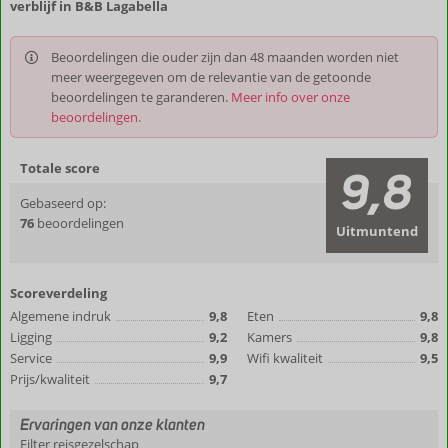
verblijf in B&B Lagabella
Beoordelingen die ouder zijn dan 48 maanden worden niet
meer weergegeven om de relevantie van de getoonde
beoordelingen te garanderen.
Meer info over onze
beoordelingen.
Totale score
9,8
Gebaseerd op:
76
beoordelingen
Uitmuntend
Scoreverdeling
Algemene indruk
9,8
Eten
9,8
Ligging
9,2
Kamers
9,8
Service
9,9
Wifi kwaliteit
9,5
Prijs/kwaliteit
9,7
Ervaringen van onze klanten
Filter reisgezelschap