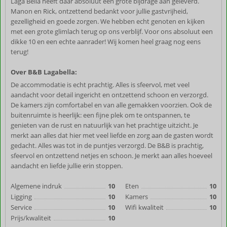
Laga Bella heeft daar absoluut een grote bijdrage aan geleverd.
Manon en Rick, ontzettend bedankt voor jullie gastvrijheid,
gezelligheid en goede zorgen. We hebben echt genoten en kijken
met een grote glimlach terug op ons verblijf. Voor ons absoluut een
dikke 10 en een echte aanrader! Wij komen heel graag nog eens
terug!
Over B&B Lagabella:
De accommodatie is echt prachtig. Alles is sfeervol, met veel
aandacht voor detail ingericht en ontzettend schoon en verzorgd.
De kamers zijn comfortabel en van alle gemakken voorzien. Ook de
buitenruimte is heerlijk: een fijne plek om te ontspannen, te
genieten van de rust en natuurlijk van het prachtige uitzicht. Je
merkt aan alles dat hier met veel liefde en zorg aan de gasten wordt
gedacht. Alles was tot in de puntjes verzorgd. De B&B is prachtig,
sfeervol en ontzettend netjes en schoon. Je merkt aan alles hoeveel
aandacht en liefde jullie erin stoppen.
Algemene indruk
10
Eten
10
Ligging
10
Kamers
10
Service
10
Wifi kwaliteit
10
Prijs/kwaliteit
10