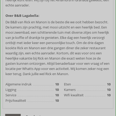
heerlijk kunt eten. Wij zijn bij het Alhambra in Granada geweest, een
echte aanrader.
Over B&B Lagabella:
De B&B van Rick en Manon is de beste die we ooit hebben bezocht.
De kamers zijn prachtig, met mooi uitzicht en een heerlijk bed. Een
mooi zwembad, een schitterende tuin met diverse zitjes om heerlijk
van je koffie of drankje te genieten. Elke dag een heerlijk verzorgt
ontbijt met ieder keer een persoonlijke touch. Om de drie dagen
kookte Rick en Manon een drie gangen diner die zeker restaurant
waardig zijn, een echte aanrader. Kortom, dit was voor ons een
heerlijke vakantie bij Rick en Manon die exact weten hoe ze de
gasten kunnen ontzorgen. Altijd benaderbaar voor een vraag of een
locatie per Whatts App voor een activiteit. Wij komen zeker nog een
keer terug. Dank jullie wel Rick en Manon.
Algemene indruk
10
Eten
10
Ligging
10
Kamers
10
Service
10
Wifi kwaliteit
10
Prijs/kwaliteit
10