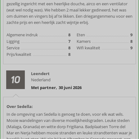
gezellig ingericht met een heerlijke douche, airco en een ventilator
(wat wel nodig was). We hebben 2 maal lekker gedineerd, het was
om duimen en vingers bij af te likken. Een driegangenmenu voor een
zachte prijs en een heerlijk zacht wijntje erbij.
Algemene indruk
8
Eten
9
Ligging
7
Kamers
8
Service
8
Wifi kwaliteit
9
Prijs/kwaliteit
8
Leendert
10
Nederland
Met partner
,
30 juni 2026
Over Sedella:
In de omgeving van Sedella is genoeg te doen, voor elk wat wils.
Mooie wandelingen van diverse moeilijkheidsgraden. Leuke steden
(Malaga, Granada) en witte dorp Frigiliana. Badplaatsen Torre del
Mar en Nerja hebben mooie stranden en leuke strandtenten waar je