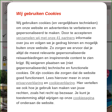
Altijd inclusief huurauto
Spanje
Home
Andalusië
Sedella
B&B Lagabella
B&B Lagabella
Logies
-
Bed & Breakfast