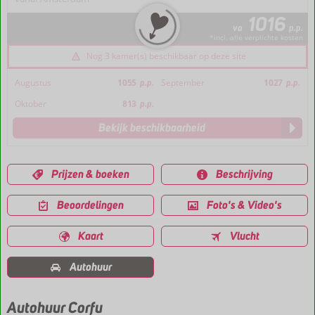
1016
va
p.p.
*incl. alle verplichte kosten
Nog 3 kamer(s) beschikbaar op deze site
Augustus
1055
p.p.
September
1027
p.p.
Oktober
813
p.p.
Bekijk beschikbaarheid
Prijzen & boeken
Beschrijving
Beoordelingen
Foto's & Video's
Kaart
Vlucht
Autohuur
Autohuur Corfu