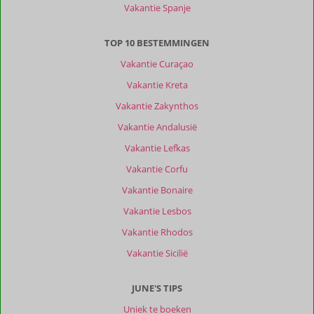
Vakantie Spanje
Marjon
10
Nederland
TOP 10 BESTEMMINGEN
Gezin met oud(ere) kind(eren)
,
11 juli 2026
Vakantie Curaçao
Vakantie Kreta
Over
Vakantie Zakynthos
Arillas:
Vakantie Andalusië
Arillas
Vakantie Lefkas
is
leuk,
Vakantie Corfu
de
Vakantie Bonaire
lokale
bakker
Vakantie Lesbos
is
Vakantie Rhodos
heerlijk,
met
Vakantie Sicilië
lekkere
koffie,
JUNE'S TIPS
Arrilas
Bakery.
Uniek te boeken