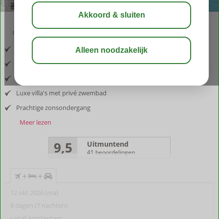
02:50
aug 31°
C
delen
bewaar
Inclusief vlucht en huurauto
Gelegen nabij kustplaats Arillas
Geniet van de rust en natuur
Luxe villa's met privé zwembad
Prachtige zonsondergang
Meer lezen
9,5
Uitmuntend
41 beoordelingen
+
+
12 okt 2026 (ma)
8 dagen (7 nachten)
vanaf Amsterdam