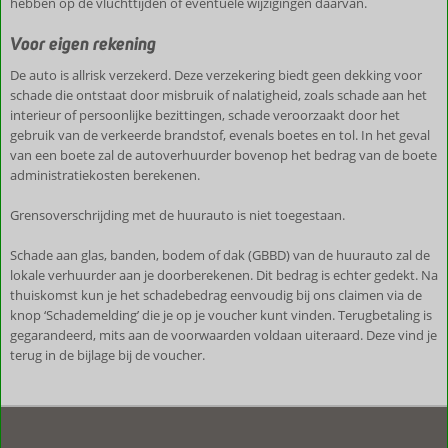
hebben op de vluchttijden of eventuele wijzigingen daarvan.
Voor eigen rekening
De auto is allrisk verzekerd. Deze verzekering biedt geen dekking voor
schade die ontstaat door misbruik of nalatigheid, zoals schade aan het
interieur of persoonlijke bezittingen, schade veroorzaakt door het
gebruik van de verkeerde brandstof, evenals boetes en tol. In het geval
van een boete zal de autoverhuurder bovenop het bedrag van de boete
administratiekosten berekenen.
Grensoverschrijding met de huurauto is niet toegestaan.
Schade aan glas, banden, bodem of dak (GBBD) van de huurauto zal de
lokale verhuurder aan je doorberekenen. Dit bedrag is echter gedekt. Na
thuiskomst kun je het schadebedrag eenvoudig bij ons claimen via de
knop ‘Schademelding’ die je op je voucher kunt vinden. Terugbetaling is
gegarandeerd, mits aan de voorwaarden voldaan uiteraard. Deze vind je
terug in de bijlage bij de voucher.
De
beoordelingen
zijn