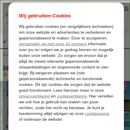
Altijd inclusief huurauto
Griekenland
Home
Corfu
Arillas
Mega Lithari Villas
Mega Lithari Villas
Logies
-
Villa