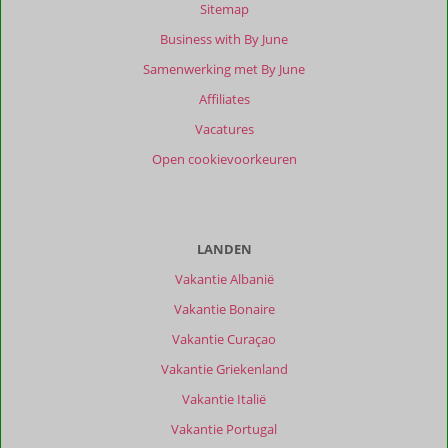
beoordelingen
Sitemap
Business with By June
Samenwerking met By June
Scoreverdeling
Affiliates
Algemene indruk
9,5
Eten
8,9
Ligging
9,0
Kamers
9,4
Vacatures
Service
9,4
Wifi kwaliteit
7,7
Open cookievoorkeuren
Prijs/kwaliteit
8,6
Ervaringen
van
onze
LANDEN
klanten
Vakantie Albanië
Filter
reisgezelschap
Vakantie Bonaire
Alle
Vakantie Curaçao
Sorteren
Vakantie Griekenland
op
Vakantie Italië
datum (nieuw > oud)
Vakantie Portugal