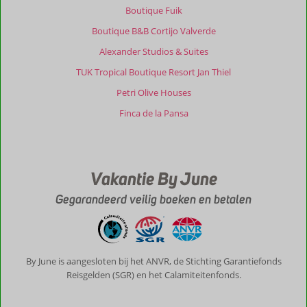
Boutique Fuik
alleen
vanwege
Boutique B&B Cortijo Valverde
porto
Alexander Studios & Suites
timoni
maar
TUK Tropical Boutique Resort Jan Thiel
juist
Petri Olive Houses
vanwege
de
Finca de la Pansa
restaurants.
Corfu
stad
een
Vakantie By June
aanrader.
Gegarandeerd veilig boeken en betalen
Over
Mega
Lithari
Villas:
Zeer
By June is aangesloten bij het ANVR, de Stichting Garantiefonds
geschikt
Reisgelden (SGR) en het Calamiteitenfonds.
complex
voor