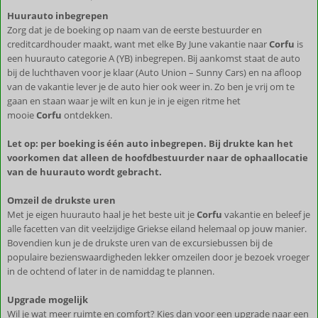
Huurauto inbegrepen
Zorg dat je de boeking op naam van de eerste bestuurder en
creditcardhouder maakt, want met elke By June vakantie naar
Corfu
is
een huurauto categorie A (YB) inbegrepen. Bij aankomst staat de auto
bij de luchthaven voor je klaar (Auto Union – Sunny Cars) en na afloop
van de vakantie lever je de auto hier ook weer in. Zo ben je vrij om te
gaan en staan waar je wilt en kun je in je eigen ritme het
mooie
Corfu
ontdekken.
Let op: per boeking is één auto inbegrepen. Bij drukte kan het
voorkomen dat alleen de hoofdbestuurder naar de ophaallocatie
van de huurauto wordt gebracht.
Omzeil de drukste uren
Met je eigen huurauto haal je het beste uit je
Corfu
vakantie en beleef je
alle facetten van dit veelzijdige Griekse eiland helemaal op jouw manier.
Bovendien kun je de drukste uren van de excursiebussen bij de
populaire bezienswaardigheden lekker omzeilen door je bezoek vroeger
in de ochtend of later in de namiddag te plannen.
Upgrade mogelijk
Wil je wat meer ruimte en comfort? Kies dan voor een upgrade naar een