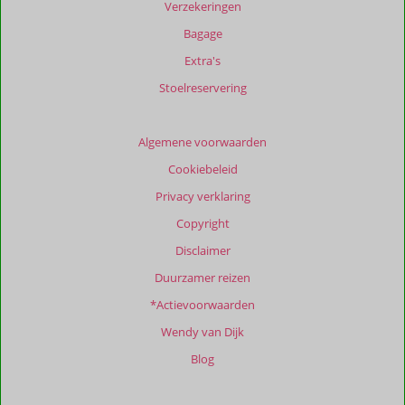
Verzekeringen
weergegeven
om
Bagage
de
Extra's
relevantie
van
Stoelreservering
de
getoonde
beoordelingen
Algemene voorwaarden
te
Cookiebeleid
garanderen.
Meer
Privacy verklaring
info
Copyright
over
onze
Disclaimer
beoordelingen.
Duurzamer reizen
*Actievoorwaarden
Totale
score
Wendy van Dijk
Gebaseerd
Blog
op:
41