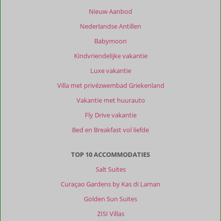
Louvros
Nieuw Aanbod
een
ander
Nederlandse Antillen
eettentje
Babymoon
waar
je
Kindvriendelijke vakantie
lekker
Luxe vakantie
kan
eten
Villa met privézwembad Griekenland
en
Vakantie met huurauto
zitten.
Vol
Fly Drive vakantie
met
Bed en Breakfast vol liefde
lokale
mensen,
zegt
TOP 10 ACCOMMODATIES
genoeg.
Salt Suites
Affionas
mooi
Curaçao Gardens by Kas di Laman
om
Golden Sun Suites
te
ontdekken,
ZISI Villas
niet