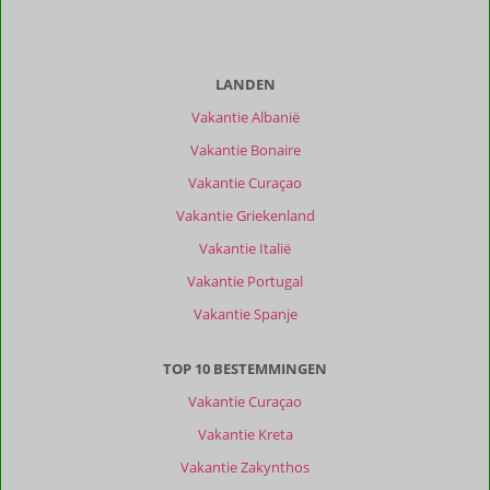
Ervaringen
van
onze
LANDEN
klanten
Vakantie Albanië
Filter
reisgezelschap
Vakantie Bonaire
Alle
Vakantie Curaçao
Sorteren
Vakantie Griekenland
op
Vakantie Italië
datum (nieuw > oud)
Vakantie Portugal
Vakantie Spanje
Marjon
10
Nederland
TOP 10 BESTEMMINGEN
Gezin met oud(ere) kind(eren)
,
11 juli 2026
Vakantie Curaçao
Vakantie Kreta
Over
Vakantie Zakynthos
Arillas: