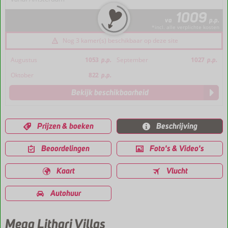
1009
va
p.p.
*incl. alle verplichte kosten
Nog 3 kamer(s) beschikbaar op deze site
Augustus
1053
p.p.
September
1027
p.p.
Oktober
822
p.p.
Bekijk beschikbaarheid
Prijzen & boeken
Beschrijving
Beoordelingen
Foto's & Video's
Kaart
Vlucht
Autohuur
Mega Lithari Villas