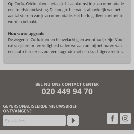
Op Corfu, Griekenland, betaal je bij aankomst in je accommodatie
een toeristenbelasting. De hoogte hiervan is afhankelijk van het
aantal sterren van je accommodatie. Het bedrag dient contant te
worden betaald.
Huurauto upgrade
De wegen in Corfu kunnen heuvelachtig en avontuurlijk zijn. Voor
extra rijcomfort en veiligheid raden we aan om bij het huren van
een auto te kiezen voor een upgrade met een krachtigere motor.
De
beoordelingen
zijn
BEL NU ONS CONTACT CENTER
door
020 449 94 70
onze
klanten
geschreven
GEPERSONALISEERDE NIEUWSBRIEF
na
ONTVANGEN?
hun
verblijf
in
Mega