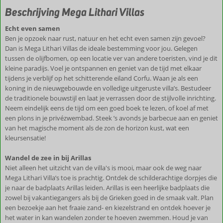
Beschrijving Mega Lithari Villas
Echt even samen
Ben je opzoek naar rust, natuur en het echt even samen zijn gevoel?
Dan is Mega Lithari Villas de ideale bestemming voor jou. Gelegen
tussen de olijfbomen, op een locatie ver van andere toeristen, vind je dit
kleine paradijs. Voel je ontspannen en geniet van de tijd met elkaar
tijdens je verblijf op het schitterende eiland Corfu. Waan je als een
koning in de nieuwgebouwde en volledige uitgeruste villa’s. Bestudeer
de traditionele bouwstijl en laat je verrassen door de stijlvolle inrichting.
Neem eindelijk eens de tijd om een goed boek te lezen, of koel af met
een plons in je privézwembad. Steek ’s avonds je barbecue aan en geniet
van het magische moment als de zon de horizon kust, wat een
kleursensatie!
Wandel de zee in bij Arillas
Niet alleen het uitzicht van de villa's is mooi, maar ook de weg naar
Mega Lithari Villa’s toe is prachtig. Ontdek de schilderachtige dorpjes die
je naar de badplaats Arillas leiden. Arillas is een heerlijke badplaats die
zowel bij vakantiegangers als bij de Grieken goed in de smaak valt. Plan
een bezoekje aan het fraaie zand- en kiezelstrand en ontdek hoever je
het water in kan wandelen zonder te hoeven zwemmen. Houd je van