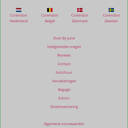
Lithari
Villas
Corendon
Corendon
Corendon
Corendon
Nederland
België
Denmark
Zweden
Beoordelingen
die
ouder
Over By June
zijn
Veelgestelde vragen
dan
48
Reviews
maanden
Contact
worden
niet
Autohuur
meer
Verzekeringen
weergegeven
om
Bagage
de
Extra's
relevantie
van
Stoelreservering
de
getoonde
beoordelingen
Algemene voorwaarden
te