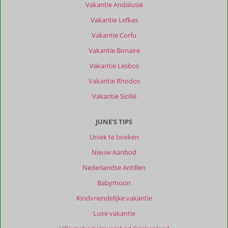
Vakantie Andalusië
Arillas
Vakantie Lefkas
is
leuk,
Vakantie Corfu
de
Vakantie Bonaire
lokale
bakker
Vakantie Lesbos
is
Vakantie Rhodos
heerlijk,
met
Vakantie Sicilië
lekkere
koffie,
JUNE'S TIPS
Arrilas
Bakery.
Uniek te boeken
Louvros
Nieuw Aanbod
een
ander
Nederlandse Antillen
eettentje
Babymoon
waar
je
Kindvriendelijke vakantie
lekker
Luxe vakantie
kan
eten