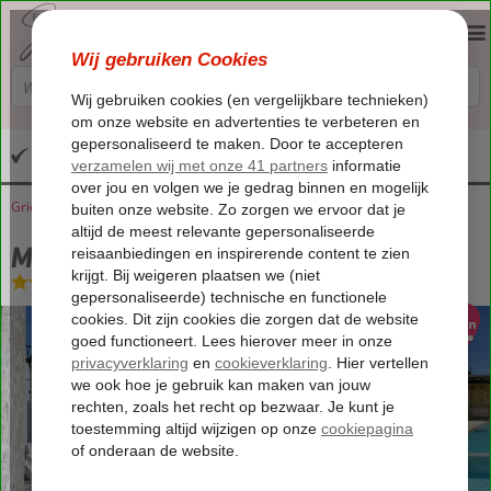
Altijd inclusief huurauto
Griekenland
Home
Corfu
Arillas
Mega Lithari Villas
Mega Lithari Villas
Logies
-
Villa