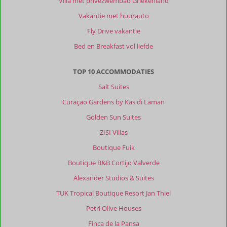
Villa met privézwembad Griekenland
en
Vakantie met huurauto
zitten.
Vol
Fly Drive vakantie
met
Bed en Breakfast vol liefde
lokale
mensen,
zegt
TOP 10 ACCOMMODATIES
genoeg.
Salt Suites
Affionas
mooi
Curaçao Gardens by Kas di Laman
om
Golden Sun Suites
te
ontdekken,
ZISI Villas
niet
Boutique Fuik
alleen
vanwege
Boutique B&B Cortijo Valverde
porto
Alexander Studios & Suites
timoni
maar
TUK Tropical Boutique Resort Jan Thiel
juist
Petri Olive Houses
vanwege
de
Finca de la Pansa