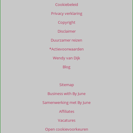
Cookiebeleid
garanderen.
Meer
Privacy verklaring
info
Copyright
over
onze
Disclaimer
beoordelingen.
Duurzamer reizen
*Actievoorwaarden
Totale
score
Wendy van Dijk
Gebaseerd
Blog
op:
41
beoordelingen
Sitemap
Business with By June
Samenwerking met By June
Scoreverdeling
Affiliates
Algemene indruk
9,5
Eten
8,9
Ligging
9,0
Kamers
9,4
Vacatures
Service
9,4
Wifi kwaliteit
7,7
Open cookievoorkeuren
Prijs/kwaliteit
8,6