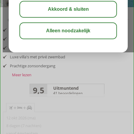
02:50
aug 31°
C
delen
bewaar
Inclusief vlucht en huurauto
Gelegen nabij kustplaats Arillas
Geniet van de rust en natuur
Luxe villa's met privé zwembad
Prachtige zonsondergang
Meer lezen
9,5
Uitmuntend
41 beoordelingen
+
+
12 okt 2026 (ma)
8 dagen (7 nachten)
vanaf Amsterdam