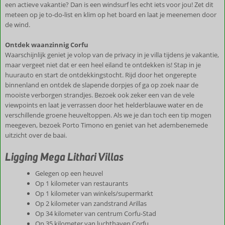
een actieve vakantie? Dan is een windsurf les echt iets voor jou! Zet dit
meteen op je to-do-list en klim op het board en laat je meenemen door
de wind.
Ontdek waanzinnig Corfu
Waarschijnlijk geniet je volop van de privacy in je villa tijdens je vakantie,
maar vergeet niet dat er een heel eiland te ontdekken is! Stap in je
huurauto en start de ontdekkingstocht. Rijd door het ongerepte
binnenland en ontdek de slapende dorpjes of ga op zoek naar de
mooiste verborgen strandjes. Bezoek ook zeker een van de vele
viewpoints en laat je verrassen door het helderblauwe water en de
verschillende groene heuveltoppen. Als we je dan toch een tip mogen
meegeven, bezoek Porto Timono en geniet van het adembenemede
uitzicht over de baai.
Ligging Mega Lithari Villas
Gelegen op een heuvel
Op 1 kilometer van restaurants
Op 1 kilometer van winkels/supermarkt
Op 2 kilometer van zandstrand Arillas
Op 34 kilometer van centrum Corfu-Stad
Op 35 kilometer van luchthaven Corfu