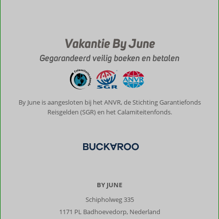
restaurants.
Corfu
stad
een
Vakantie By June
aanrader.
Gegarandeerd veilig boeken en betalen
Over
Mega
Lithari
Villas:
Zeer
By June is aangesloten bij het ANVR, de Stichting Garantiefonds
geschikt
Reisgelden (SGR) en het Calamiteitenfonds.
complex
voor
mensen
die
van
privacy
en
BY JUNE
rust
Schipholweg 335
houden.
Alles
1171 PL Badhoevedorp, Nederland