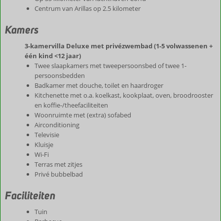
Centrum van Arillas op 2.5 kilometer
Kamers
3-kamervilla Deluxe met privézwembad (1-5 volwassenen +
één kind <12 jaar)
Twee slaapkamers met tweepersoonsbed of twee 1-
persoonsbedden
Badkamer met douche, toilet en haardroger
Kitchenette met o.a. koelkast, kookplaat, oven, broodrooster
en koffie-/theefaciliteiten
Woonruimte met (extra) sofabed
Airconditioning
Televisie
Kluisje
Wi-Fi
Terras met zitjes
Privé bubbelbad
Faciliteiten
Tuin