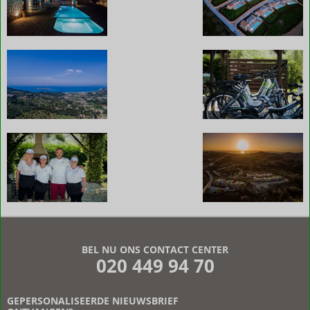
De
beoordelingen
zijn
BEL NU ONS CONTACT CENTER
door
020 449 94 70
onze
klanten
geschreven
GEPERSONALISEERDE NIEUWSBRIEF
na