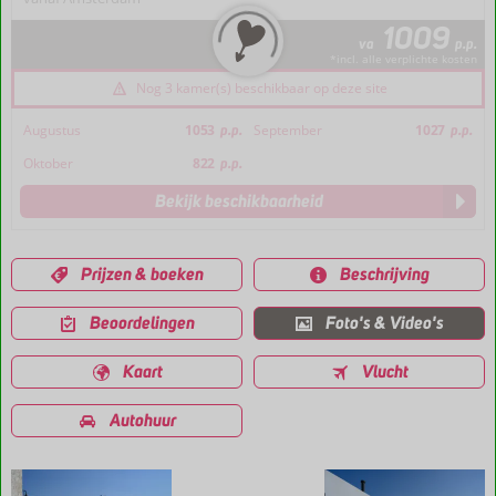
1009
va
p.p.
*incl. alle verplichte kosten
Nog 3 kamer(s) beschikbaar op deze site
Augustus
1053
p.p.
September
1027
p.p.
Oktober
822
p.p.
Bekijk beschikbaarheid
Prijzen & boeken
Beschrijving
Beoordelingen
Foto's & Video's
Kaart
Vlucht
Autohuur