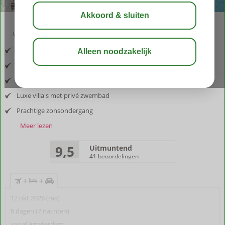
02:50
aug 31°
C
delen
bewaar
Inclusief vlucht en huurauto
Gelegen nabij kustplaats Arillas
Geniet van de rust en natuur
Luxe villa's met privé zwembad
Prachtige zonsondergang
Meer lezen
9,5
Uitmuntend
41 beoordelingen
+
+
12 okt 2026 (ma)
8 dagen (7 nachten)
vanaf Amsterdam