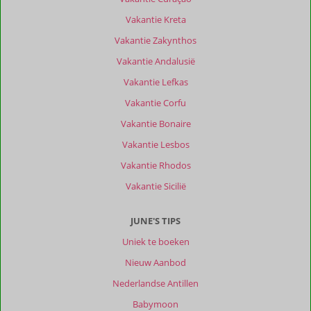
Vakantie Kreta
Over
Vakantie Zakynthos
Arillas:
Vakantie Andalusië
Arillas
Vakantie Lefkas
is
leuk,
Vakantie Corfu
de
Vakantie Bonaire
lokale
bakker
Vakantie Lesbos
is
Vakantie Rhodos
heerlijk,
met
Vakantie Sicilië
lekkere
koffie,
JUNE'S TIPS
Arrilas
Bakery.
Uniek te boeken
Louvros
Nieuw Aanbod
een
ander
Nederlandse Antillen
eettentje
Babymoon
waar