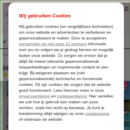
Altijd inclusief huurauto
Griekenland
Home
Corfu
Arillas
Mega Lithari Villas
Mega Lithari Villas
Logies
-
Villa