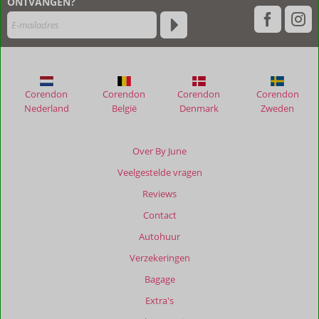
ONTVANGEN?
hun
verblijf
in
Mega
Lithari
Villas
Corendon
Corendon
Corendon
Corendon
Nederland
België
Denmark
Zweden
Beoordelingen
die
ouder
Over By June
zijn
Veelgestelde vragen
dan
48
Reviews
maanden
Contact
worden
niet
Autohuur
meer
Verzekeringen
weergegeven
om
Bagage
de
Extra's
relevantie
van