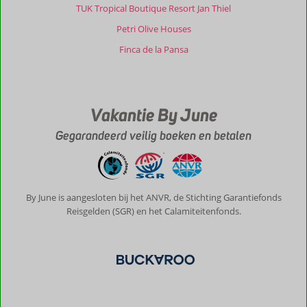
maar
TUK Tropical Boutique Resort Jan Thiel
juist
Petri Olive Houses
vanwege
de
Finca de la Pansa
restaurants.
Corfu
stad
een
Vakantie By June
aanrader.
Gegarandeerd veilig boeken en betalen
Over
Mega
Lithari
Villas:
Zeer
By June is aangesloten bij het ANVR, de Stichting Garantiefonds
geschikt
Reisgelden (SGR) en het Calamiteitenfonds.
complex
voor
mensen
die
van
privacy