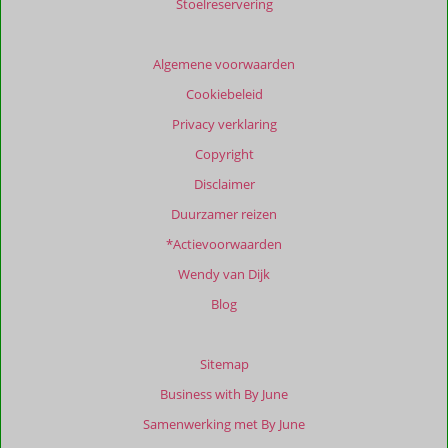
Stoelreservering
de
getoonde
beoordelingen
Algemene voorwaarden
te
Cookiebeleid
garanderen.
Meer
Privacy verklaring
info
Copyright
over
onze
Disclaimer
beoordelingen.
Duurzamer reizen
*Actievoorwaarden
Totale
score
Wendy van Dijk
Gebaseerd
Blog
op:
41
beoordelingen
Sitemap
Business with By June
Samenwerking met By June
Scoreverdeling