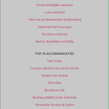
je
Kindvriendelijke vakantie
lekker
Luxe vakantie
kan
eten
Villa met privézwembad Griekenland
en
Vakantie met huurauto
zitten.
Vol
Fly Drive vakantie
met
Bed en Breakfast vol liefde
lokale
mensen,
zegt
TOP 10 ACCOMMODATIES
genoeg.
Salt Suites
Affionas
mooi
Curaçao Gardens by Kas di Laman
om
Golden Sun Suites
te
ontdekken,
ZISI Villas
niet
Boutique Fuik
alleen
vanwege
Boutique B&B Cortijo Valverde
porto
Alexander Studios & Suites
timoni